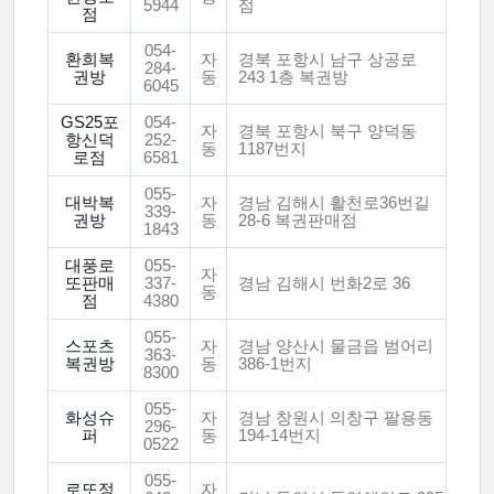
5944
점
점
054-
환희복
자
경북 포항시 남구 상공로
284-
권방
동
243 1층 복권방
6045
GS25포
054-
자
경북 포항시 북구 양덕동
항신덕
252-
동
1187번지
로점
6581
055-
대박복
자
경남 김해시 활천로36번길
339-
권방
동
28-6 복권판매점
1843
대풍로
055-
자
또판매
337-
경남 김해시 번화2로 36
동
점
4380
055-
스포츠
자
경남 양산시 물금읍 범어리
363-
복권방
동
386-1번지
8300
055-
화성슈
자
경남 창원시 의창구 팔용동
296-
퍼
동
194-14번지
0522
055-
로또정
자