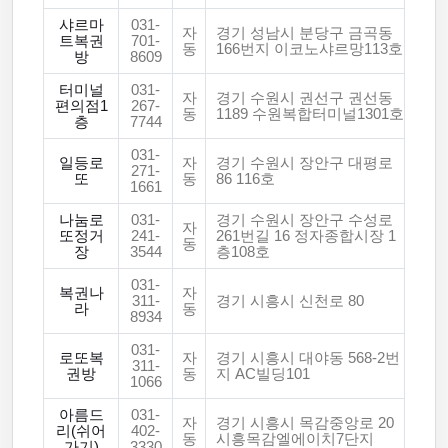
샤르마
031-
자
경기 성남시 분당구 금곡동
트복권
701-
동
166번지 이코노샤르망113호
방
8609
터미널
031-
자
경기 수원시 권선구 권선동
편의점1
267-
동
1189 수원복합터미널1301호
층
7744
031-
일등로
자
경기 수원시 장안구 대평로
271-
또
동
86 116호
1661
나눔로
031-
경기 수원시 장안구 수성로
자
또정거
241-
261번길 16 정자종합시장 1
동
장
3544
층108호
031-
복권나
자
311-
경기 시흥시 신천로 80
라
동
8934
031-
로또복
자
경기 시흥시 대야동 568-2번
311-
권방
동
지 AC빌딩101
1066
아름드
031-
자
경기 시흥시 목감중앙로 20
리(쉬어
402-
동
시흥목감엘에이치7단지
가기)
3330