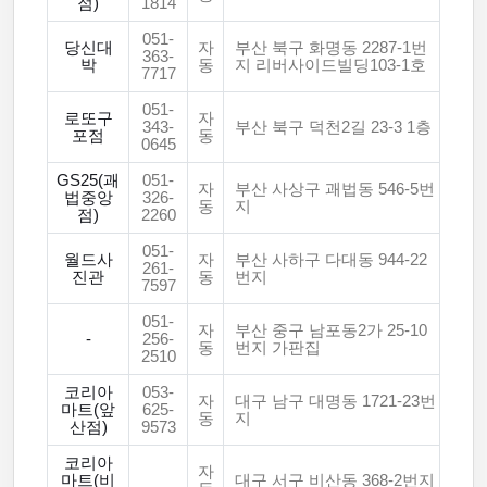
점)
1814
051-
당신대
자
부산 북구 화명동 2287-1번
363-
박
동
지 리버사이드빌딩103-1호
7717
051-
로또구
자
343-
부산 북구 덕천2길 23-3 1층
포점
동
0645
GS25(괘
051-
자
부산 사상구 괘법동 546-5번
법중앙
326-
동
지
점)
2260
051-
월드사
자
부산 사하구 다대동 944-22
261-
진관
동
번지
7597
051-
자
부산 중구 남포동2가 25-10
-
256-
동
번지 가판집
2510
코리아
053-
자
대구 남구 대명동 1721-23번
마트(앞
625-
동
지
산점)
9573
코리아
자
마트(비
대구 서구 비산동 368-2번지