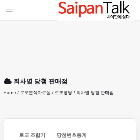
여행정보
생활정보
추천여행지
부동산
액티비티
운세
오늘날씨
로또
회차별 당첨 판매점
갤러리 & 동영상
Home / 로또분석자료실 / 로또명당 / 회차별 당첨 판매점
로또 조합기
당첨번호통계