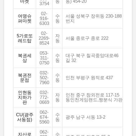
마켓
동
동) 454-20
3754
02-
여명슈
수
서울 성북구 장위동 230-188
916-
퍼마켓
동
번지
6303
02-
5가로또
자
2269-
서울 종로구 종로 222
레드탑
동
8524
053-
복권세
수
대구 북구 칠곡중앙대로46
311-
상
동
길 32
0750
032-
복권전
수
502-
인천 부평구 원적로 437
문점
동
7960
인현동
032-
자
인천 중구 참외전로 117-15
지하가
772-
동
동인천게임랜드,짱분식 가판
판
0669
062-
CU(광주
수
674-
광주 남구 서동 13-2
서동점)
동
5960
062-
지산로
수