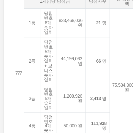
1게임당 당첨금
당첨자수
액
당첨
번호
833,468,036
1등
6개
21
명
원
숫자
일치
당첨
번호
5개
숫자
44,199,063
2등
일치
66
명
원
+ 보
너스
777
숫자
일치
75,534,36
당첨
원
번호
1,208,926
3등
5개
2,413
명
원
숫자
일치
당첨
번호
111,938
4등
4개
50,000 원
명
숫자