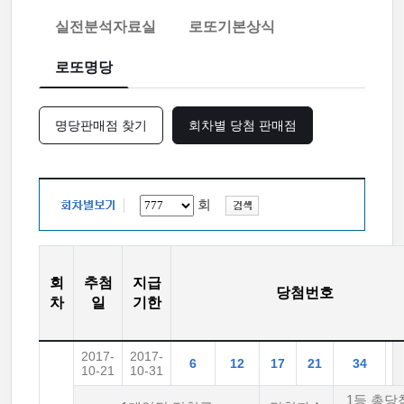
실전분석자료실
로또기본상식
로또명당
명당판매점 찾기
회차별 당첨 판매점
회
회
추첨
지급
당첨번호
차
일
기한
2017-
2017-
6
12
17
21
34
10-21
10-31
1등 총당