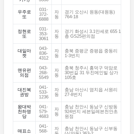
031-
우주로
자
경기 오산시 원동(대원동)
372-
또
동
764-18
6888
031-
정현로
자
경기 화성시 3.1만세로 655 1
353-
또
동
층 GS25편의점
3061
043-
대일마
자
충북 증평군 증평읍 중동리
836-
켓
동
1-3번지
4312
043-
충북 청주시 흥덕구 덕암로
맨유편
자
268-
30번길 31 두진메인빌 상가
의점
동
5549
105호
041-
대진복
자
충남 아산시 염치읍 서원리
533-
권방
동
27-8번지
1236
왕대박
041-
충남 천안시 동남구 신방동
자
천하명
579-
924번지 세븐일레븐천안초
동
당
4683
원점
041-
자
충남 천안시 동남구 신부동
매표소
568-
동
(신안동) 363-2