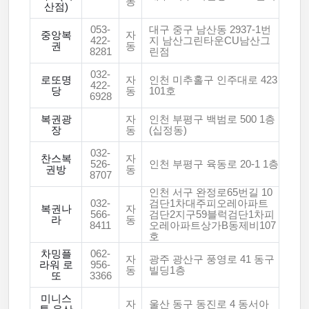
동
산점)
053-
대구 중구 남산동 2937-1번
중앙복
자
422-
지 남산그린타운CU남산그
권
동
8281
린점
032-
로또명
자
인천 미추홀구 인주대로 423
422-
당
동
101호
6928
복권광
자
인천 부평구 백범로 500 1층
장
동
(십정동)
032-
찬스복
자
526-
인천 부평구 육동로 20-1 1층
권방
동
8707
인천 서구 완정로65번길 10
032-
검단1차대주피오레아파트
복권나
자
566-
검단2지구59블럭검단1차피
라
동
8411
오레아파트상가B동제비107
호
차밍플
062-
자
광주 광산구 풍영로 41 동구
라워 로
956-
동
빌딩1층
또
3366
미니스
자
울산 동구 동진로 4 동서아