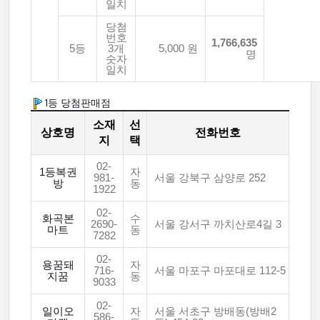
일치
당첨
번호
1,766,635
5등
3개
5,000 원
명
숫자
일치
1등 당첨판매점
소재
선
상호명
전화번호
지
택
02-
1등복권
자
981-
서울 강북구 삼양로 252
방
동
1922
02-
화곡본
수
2690-
서울 강서구 까치산로4길 3
마트
동
7282
02-
용꿈돼
자
716-
서울 마포구 마포대로 112-5
지꿈
동
9033
02-
일이오
자
서울 서초구 방배동(방배2
586-