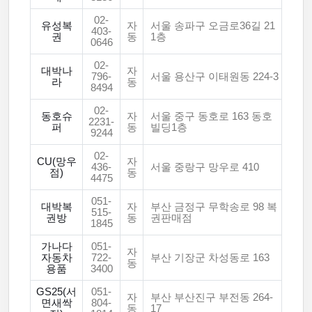
02-
유성복
자
서울 송파구 오금로36길 21
403-
권
동
1층
0646
02-
대박나
자
796-
서울 용산구 이태원동 224-3
라
동
8494
02-
동호슈
자
서울 중구 동호로 163 동호
2231-
퍼
동
빌딩1층
9244
02-
CU(망우
자
436-
서울 중랑구 망우로 410
점)
동
4475
051-
대박복
자
부산 금정구 무학송로 98 복
515-
권방
동
권판매점
1845
가나다
051-
자
자동차
722-
부산 기장군 차성동로 163
동
용품
3400
GS25(서
051-
자
부산 부산진구 부전동 264-
면새싹
804-
동
17