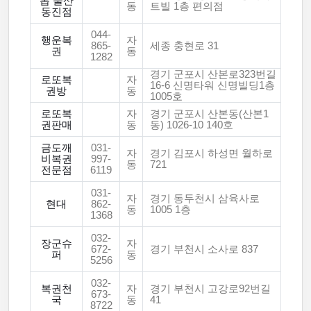
톱 울산
동
트빌 1층 편의점
동진점
044-
행운복
자
865-
세종 충현로 31
권
동
1282
경기 군포시 산본로323번길
로또복
자
16-6 신명타워 신명빌딩1층
권방
동
1005호
로또복
자
경기 군포시 산본동(산본1
권판매
동
동) 1026-10 140호
금도깨
031-
자
경기 김포시 하성면 월하로
비복권
997-
동
721
전문점
6119
031-
자
경기 동두천시 삼육사로
현대
862-
동
1005 1층
1368
032-
장군슈
자
672-
경기 부천시 소사로 837
퍼
동
5256
032-
복권천
자
경기 부천시 고강로92번길
673-
국
동
41
8722