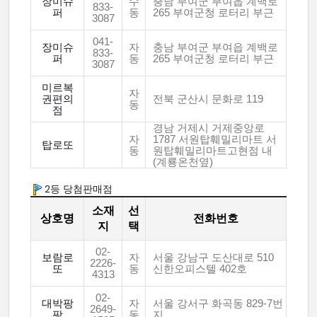
장미슈
수
충남 부여군 부여읍 계백로
833-
퍼
동
265 부여군청 로터리 부근
3087
041-
장미슈
자
충남 부여군 부여읍 계백로
833-
퍼
동
265 부여군청 로터리 부근
3087
미르복
자
권편의
전북 군산시 문화로 119
동
점
경남 거제시 거제중앙로
자
1787 서원탑훼밀리마트 서
탑로또
동
원탑훼밀리마트고현점 내
(계룡온천옆)
2등 당첨판매점
소재
선
상호명
전화번호
지
택
02-
보람로
자
서울 강남구 도산대로 510
2226-
또
동
신한오피스텔 402호
4313
02-
대박팡
자
서울 강서구 화곡동 829-7번
2649-
팡
동
지