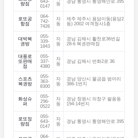
643-
경남 통영시 통영해안로 395
량점
동
0147
064-
로또공
자
제주 제주시 용담이동(용담2
742-
항점
동
동) 2002 여객청사1층
7426
055-
대박복
자
경남 김해시 활천로36번길
339-
권방
동
28-6 복권판매점
1843
대풍로
055-
자
또판매
337-
경남 김해시 번화2로 36
동
점
4380
055-
스포츠
자
경남 양산시 물금읍 범어리
363-
복권방
동
386-1번지
8300
055-
화성슈
자
경남 창원시 의창구 팔용동
296-
퍼
동
194-14번지
0522
055-
로또정
자
643-
경남 통영시 통영해안로 395
량점
동
0147
064-