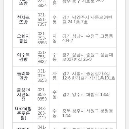
232-
광주 동구 지호로 25-2
또방
동
3824
031-
천사로
수
경기 남양주시 사릉로34번
591-
또방
동
길 24 1층 7호
7397
031-
오렌지
자
경기 성남시 수정구 고등동
753-
통신
동
404-2
6998
031-
여수복
수
경기 성남시 중원구 성남대
755-
권방
동
로997번길 25-9
9932
031-
둘리복
자
경기 시흥시 중심상가2길
319-
권방
동
12-6 한강프라자제1층101호
3653
금성24
031-
수
시편의
858-
경기 양주시 화합로 1355
동
점
0859
GS25(청
043-
수
충북 청주시 서원구 분평동
주주은
283-
동
1255
점)
2117
041-