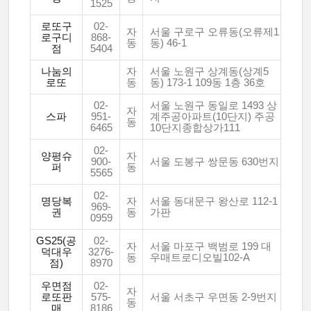
1525
로또구
02-
자
서울 구로구 오류동(오류제1
로구디
868-
동
동) 46-1
점
5404
나눔의
자
서울 노원구 상계동(상계5
로또
동
동) 173-1 109동 1층 36호
02-
서울 노원구 동일로 1493 상
자
스파
951-
계주공아파트(10단지) 주공
동
6465
10단지종합상가111
02-
양평슈
자
900-
서울 도봉구 쌍문동 630번지
퍼
동
5565
02-
명당복
자
서울 동대문구 왕산로 112-1
969-
권
동
가판
0959
GS25(공
02-
자
서울 마포구 백범로 199 대
덕대우
3276-
동
우매트로디오빌102-A
점)
8970
우면점
02-
자
로또판
575-
서울 서초구 우면동 2-9번지
동
매
8186