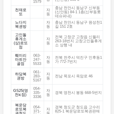
1579
충남 천안시 동남구 신부동
천재로
자
(신안동) 84-1 1층(신부동롯
또
동
데슈퍼내)
노다지
자
충남 천안시 동남구 원성천1
복권방
동
길 151 2호
고인돌
전북 고창군 고창읍 신월리
휴게소
자
263-18번지 고창고인돌휴게
(상)로또
동
소 상행 내
점
훼미리
063-
자
전북 전주시 덕진구 인후동1
마트안
247-
동
가 772-7번지
골점
5533
061-
하당복
자
283-
전남 목포시 옥암로 46
권방
동
5167
054-
GS25(영
자
335-
경북 영천시 봉동 668-5번지
천ic점)
동
3336
복운당
054-
경북 청도군 청도읍 고수리
로또복
자
371-
825-1 복운당로또복권판매
권청도
동