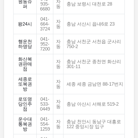
원동슈
자
935-
충남 보령시 대천로 28
퍼
동
6680
041-
자
왕24시
664-
충남 서산시 읍내6로 23
동
3724
041-
행운천
자
충남 서천군 서천읍 군사리
952-
하명당
동
750-2
7200
화산복
자
충남 서천군 종천면 화산리
권판매
동
301-11
점
세종로
자
또복권
세종 세종 금남면 88-17번지
동
방
로또명
041-
자
당인주
533-
충남 아산시 서해로 519-2
동
점
0449
운수대
041-
자
충남 천안시 동남구 대흥로
통복권
554-
동
122 중앙시장 입구
방
1259