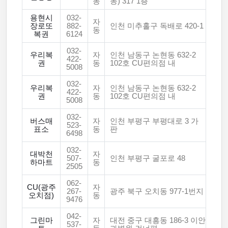
동
동) 317 1층
용현시
032-
자
장로또
882-
인천 미추홀구 독배로 420-1
동
복권
6124
032-
우리복
자
인천 남동구 논현동 632-2
422-
권
동
102호 CU편의점 내
5008
032-
우리복
자
인천 남동구 논현동 632-2
422-
권
동
102호 CU편의점 내
5008
032-
버스매
자
인천 부평구 부평대로 3 가
523-
표소
동
판
6498
032-
대박천
자
507-
인천 부평구 굴포로 48
하마트
동
2505
062-
CU(광주
자
267-
광주 북구 오치동 977-1번지
오치점)
동
9476
042-
그린마
자
대전 중구 대흥동 186-3 이안
537-