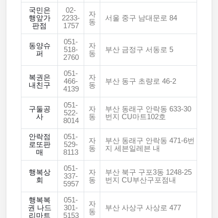
국민은
02-
자
행앞가
2233-
서울 중구 남대문로 84
동
판점
1757
051-
동양슈
자
518-
부산 금정구 서동로 5
퍼
동
2760
051-
복권은
자
466-
부산 동구 초량로 46-2
내친구
동
4139
051-
구둘공
자
부산 동래구 안락동 633-30
522-
사
동
번지 CU마트102호
8014
안락점
051-
자
부산 동래구 안락동 471-6번
로또판
529-
동
지 세븐일레븐 내
매
8113
051-
행복상
자
부산 북구 구포3동 1248-25
337-
회
동
번지 CU부산구포점내
5957
행복복
051-
자
권 나드
301-
부산 사상구 사상로 477
동
리마트
5153