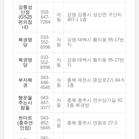
강릉성
산점
033-
자
강원 강릉시 성산면 구산리
(GS25
647-
동
307-1 1층
편의점
7264
내)
033-
복권명
자
강원 태백시 황지동 95-17번
552-
당
동
지
6996
033-
복권명
자
강원 태백시 황지동 95-17번
552-
당
동
지
6996
043-
부자복
자
충북 제천시 중앙로2가 84-5
648-
권
동
1층
4545
행운을
043-
자
충북 충주시 연수상가길 42
주는사
847-
동
1층 복권방
람들
3377
썬마트
043-
자
(충주연
852-
충북 충주시 연원로 27-3
동
안점)
5645
041-