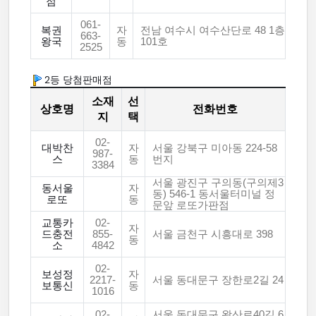
점
061-
복권
자
전남 여수시 여수산단로 48 1층
663-
왕국
동
101호
2525
2등 당첨판매점
소재
선
상호명
전화번호
지
택
02-
대박찬
자
서울 강북구 미아동 224-58
987-
스
동
번지
3384
서울 광진구 구의동(구의제3
동서울
자
동) 546-1 동서울터미널 정
로또
동
문앞 로또가판점
교통카
02-
자
드충전
855-
서울 금천구 시흥대로 398
동
소
4842
02-
보성정
자
2217-
서울 동대문구 장한로2길 24
보통신
동
1016
02-
서울 동대문구 왕산로40길 6