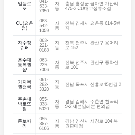
041-
일등로
자
충남 홍성군 금마면 가산리
633-
또
동
475-2 CU대교정류소점
7350
063-
CU(요촌
자
전북 김제시 요촌동 614-5번
542-
점)
동
지
1059
063-
자수정
자
전북 전주시 완산구 용머리
221-
슈퍼
동
로 152
0188
운수대
063-
자
전북 전주시 완산구 중화산
통복권
229-
동
로 101
샵
7006
061-
가자복
자
282-
전남 목포시 신흥로45번길 2
권천국
동
3320
주촌대
055-
자
경남 김해시 주촌면 천곡리
박로또
338-
동
9-2 세븐일레븐 편의점
점
5020
055-
돈보따
자
경남 양산시 서창로 104 복
387-
리
동
권판매점
6106