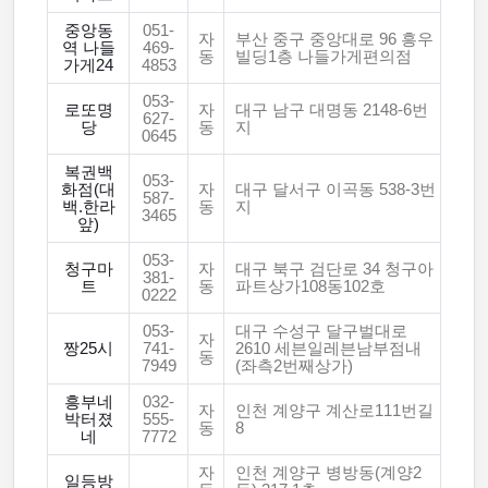
중앙동
051-
자
부산 중구 중앙대로 96 흥우
역 나들
469-
동
빌딩1층 나들가게편의점
가게24
4853
053-
로또명
자
대구 남구 대명동 2148-6번
627-
당
동
지
0645
복권백
053-
화점(대
자
대구 달서구 이곡동 538-3번
587-
백.한라
동
지
3465
앞)
053-
청구마
자
대구 북구 검단로 34 청구아
381-
트
동
파트상가108동102호
0222
053-
대구 수성구 달구벌대로
자
짱25시
741-
2610 세븐일레븐남부점내
동
7949
(좌측2번째상가)
흥부네
032-
자
인천 계양구 계산로111번길
박터졌
555-
동
8
네
7772
자
인천 계양구 병방동(계양2
일등방