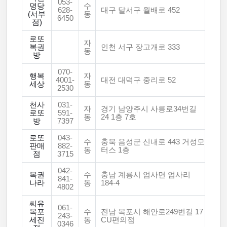
053-
명당
수
628-
대구 달서구 월배로 452
(서부
동
6450
점)
로또
자
복권
인천 서구 장고개로 333
동
방
070-
행복
자
4001-
대전 대덕구 중리로 52
세상
동
2530
천사
031-
자
경기 남양주시 사릉로34번길
로또
591-
동
24 1층 7호
방
7397
로또
043-
수
충북 음성군 신내로 443 거성모
판매
882-
동
터스 1층
점
3715
042-
복권
수
충남 계룡시 엄사면 엄사리
841-
나라
동
184-4
4802
씨유
061-
목포
수
전남 목포시 해안로249번길 17
243-
세진
동
CU편의점
0346