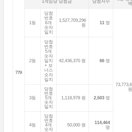
1게임당 당첨금
당첨자수
당첨
번호
1,527,709,296
1등
6개
11
명
원
숫자
일치
당첨
번호
5개
숫자
2등
일치
42,436,370 원
66
명
+ 보
너스
779
숫자
일치
73,773,
당첨
번호
3등
5개
1,118,978 원
2,503
명
숫자
일치
당첨
번호
114,464
4등
4개
50,000 원
명
숫자