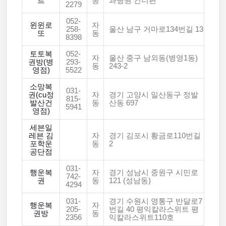
트
동
과병원 건너편
2279
052-
윈윈로
자
258-
울산 남구 거마로134번길 13
또
동
8398
토토복
052-
자
울산 중구 남외동(병영1동)
권방(병
293-
동
243-2
영점)
5522
소망복
031-
권(cu정
자
경기 고양시 일산동구 정발
815-
발산건
동
산동 697
5941
영점)
세븐일
레븐 김
자
경기 김포시 황금로110번길
포학운
동
2
공단점
031-
행운복
자
경기 성남시 중원구 시민로
742-
권
동
121 (성남동)
4294
031-
경기 수원시 영통구 반달로7
행운복
자
205-
번길 40 평익칼라스위트 평
권방
동
2356
익칼라스위트110호