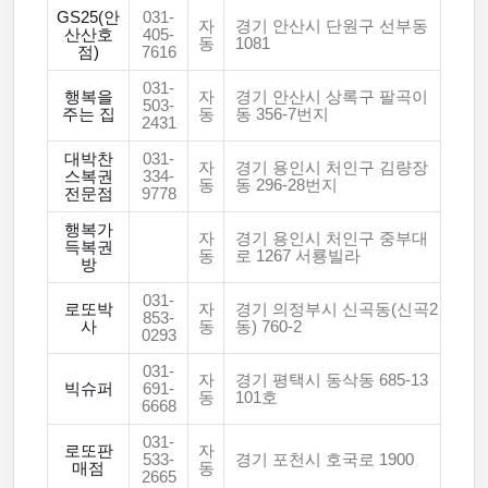
GS25(안
031-
자
경기 안산시 단원구 선부동
산산호
405-
동
1081
점)
7616
031-
행복을
자
경기 안산시 상록구 팔곡이
503-
주는 집
동
동 356-7번지
2431
대박찬
031-
자
경기 용인시 처인구 김량장
스복권
334-
동
동 296-28번지
전문점
9778
행복가
자
경기 용인시 처인구 중부대
득복권
동
로 1267 서룡빌라
방
031-
로또박
자
경기 의정부시 신곡동(신곡2
853-
사
동
동) 760-2
0293
031-
자
경기 평택시 동삭동 685-13
빅슈퍼
691-
동
101호
6668
031-
로또판
자
533-
경기 포천시 호국로 1900
매점
동
2665