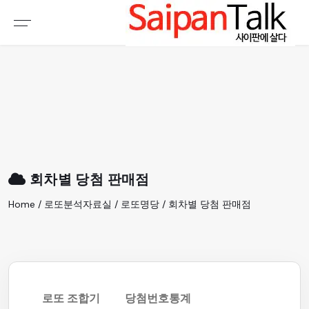
여행정보
생활정보
추천여행지
부동산
액티비티
운세
오늘날씨
로또
회차별 당첨 판매점
갤러리 & 동영상
Home / 로또분석자료실 / 로또명당 / 회차별 당첨 판매점
로또 조합기
당첨번호통계