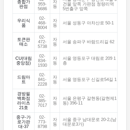
종합가
자
959-
건물 앞쪽 가판점 청량리역
판점
동
5686
5번출구 앞쪽
02-
우리식
자
468-
서울 성동구 아차산로 50-1
품
동
8004
02-
토큰판
자
472-
서울 송파구 바람드리길 62
매소
동
5738
02-
CU(대림
자
서울 영등포구 대림로 209 1
834-
중앙점)
동
층
1930
02-
드림마
자
841-
서울 영등포구 신길로54길 1
트
동
2228
경방필
02-
백화점
자
서울 은평구 갈현동(갈현제1
385-
라이츠
동
동) 396-11
7017
21호
중구-가
02-
자
서울 중구 남대문로 20-2,(남
로가판
773-
동
대문로3가)
대-37
8798