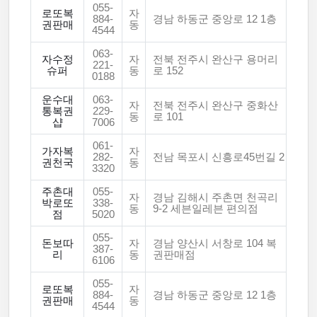
055-
로또복
자
884-
경남 하동군 중앙로 12 1층
권판매
동
4544
063-
자수정
자
전북 전주시 완산구 용머리
221-
슈퍼
동
로 152
0188
운수대
063-
자
전북 전주시 완산구 중화산
통복권
229-
동
로 101
샵
7006
061-
가자복
자
282-
전남 목포시 신흥로45번길 2
권천국
동
3320
주촌대
055-
자
경남 김해시 주촌면 천곡리
박로또
338-
동
9-2 세븐일레븐 편의점
점
5020
055-
돈보따
자
경남 양산시 서창로 104 복
387-
리
동
권판매점
6106
055-
로또복
자
884-
경남 하동군 중앙로 12 1층
권판매
동
4544