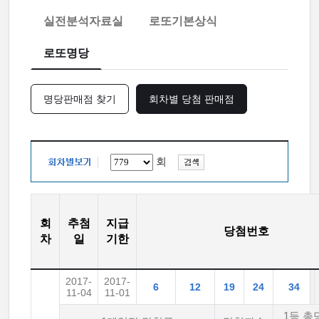
실전분석자료실
로또기본상식
로또명당
명당판매점 찾기
회차별 당첨 판매점
회
회
추첨
지급
당첨번호
차
일
기한
2017-
2017-
6
12
19
24
34
11-04
11-01
1등 총