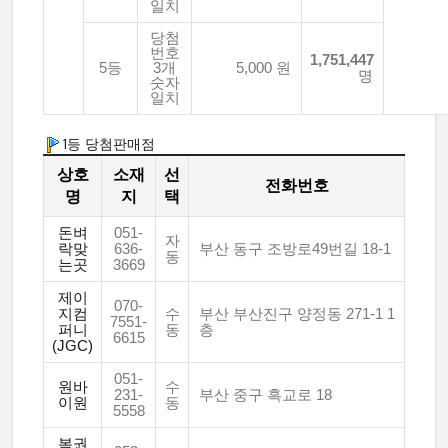
일치
당첨
번호
1,751,447
5등
3개
5,000 원
명
숫자
일치
1등 당첨판매점
상호
소재
선
전화번호
명
지
택
돈벼
051-
자
락맞
636-
부산 동구 조방로49번길 18-1
동
는곳
3669
제이
070-
지컴
수
부산 부산진구 양정동 271-1 1
7551-
퍼니
동
층
6615
(JGC)
051-
원바
수
231-
부산 중구 흑교로 18
이원
동
5558
복권