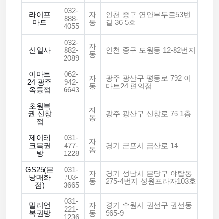
032-
라이프
자
인천 중구 연안부두로53번
888-
마트
동
길 36 5호
4055
032-
자
신일사
882-
인천 중구 도원동 12-82번지
동
2089
이마트
062-
자
광주 광산구 평동로 792 이
24 광주
942-
동
마트24 편의점
옥동점
6643
초원복
자
권 신창
광주 광산구 신창로 76 1층
동
점
제이테
031-
자
크복권
477-
경기 군포시 금산로 14
동
방
1228
GS25(분
031-
자
경기 성남시 분당구 야탑동
당매화
703-
동
275-4번지 성원프라자103호
점)
3665
031-
밀리언
자
경기 수원시 권선구 권선동
221-
복권방
동
965-9
1236