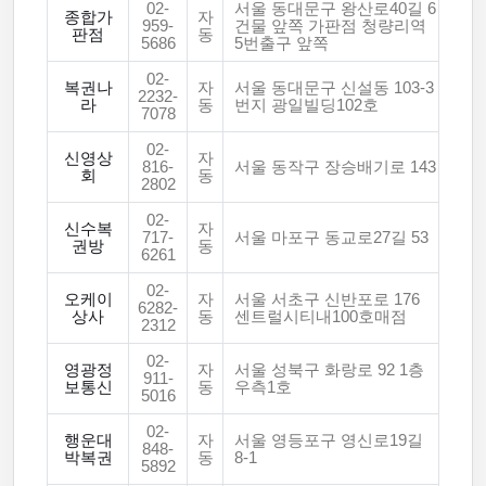
02-
서울 동대문구 왕산로40길 6
종합가
자
959-
건물 앞쪽 가판점 청량리역
판점
동
5686
5번출구 앞쪽
02-
복권나
자
서울 동대문구 신설동 103-3
2232-
라
동
번지 광일빌딩102호
7078
02-
신영상
자
816-
서울 동작구 장승배기로 143
회
동
2802
02-
신수복
자
717-
서울 마포구 동교로27길 53
권방
동
6261
02-
오케이
자
서울 서초구 신반포로 176
6282-
상사
동
센트럴시티내100호매점
2312
02-
영광정
자
서울 성북구 화랑로 92 1층
911-
보통신
동
우측1호
5016
02-
행운대
자
서울 영등포구 영신로19길
848-
박복권
동
8-1
5892