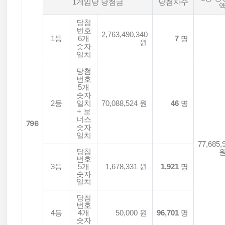
1게임당 당첨금
당첨자수
당첨
번호
2,763,490,340
1등
6개
7
명
원
숫자
일치
당첨
번호
5개
숫자
2등
일치
70,088,524 원
46
명
+ 보
너스
796
숫자
일치
77,685,
당첨
번호
3등
5개
1,678,331 원
1,921
명
숫자
일치
당첨
번호
4등
4개
50,000 원
96,701
명
숫자