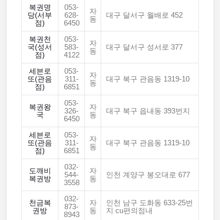
복권명
053-
자
당(서부
628-
대구 달서구 월배로 452
동
점)
6450
복권천
053-
자
국(성서
583-
대구 달서구 성서로 377
동
점)
4122
세븐로
053-
자
또(관음
311-
대구 북구 관음동 1319-10
동
점)
6851
053-
복권왕
자
326-
대구 북구 읍내동 393번지
국
동
6450
세븐로
053-
자
또(관음
311-
대구 북구 관음동 1319-10
동
점)
6851
032-
도깨비
자
544-
인천 계양구 봉오대로 677
복권방
동
3558
032-
천금복
자
인천 남구 도화동 633-25번
873-
권방
동
지 cu편의점내
8943