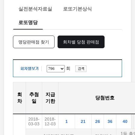
실전분석자료실
로또기본상식
로또명당
명당판매점 찾기
회차별 당첨 판매점
회
회
추첨
지급
당첨번호
차
일
기한
2018-
2018-
1
21
26
36
40
03-03
12-03
1등 