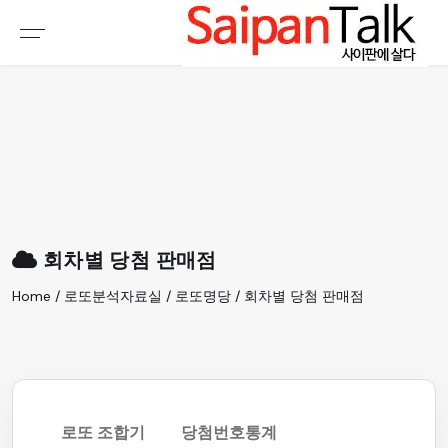
여행정보
생활정보
추천여행지
부동산
액티비티
운세
오늘날씨
로또
회차별 당첨 판매점
갤러리 & 동영상
Home / 로또분석자료실 / 로또명당 / 회차별 당첨 판매점
로또 조합기
당첨번호통계