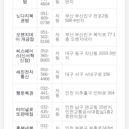
방
동
번지
4604
051-
노다지복
자
부산 부산진구 전포2동
809-
권방
동
588-6번지
0738
051-
오렌지데
자
부산 부산진구 복지로 77 1
502-
이 개금점
동
층 오렌지데이
8166
씨스페이
053-
자
대구 동구 각산동 1033-3번
스(신서혁
965-
동
지
신점)
8065
053-
세진전자
자
566-
대구 서구 서대구로 156
통신
동
4466
032-
자
행운복권
441-
인천 미추홀구 인하로 354
동
8245
032-
인천 남구 관교동 15번지
터미널로
자
435-
인천교통공사대합실1층2
또판매점
동
3312
호편의점내
032-
흥부네복
자
인천 부평구 부흥로243번