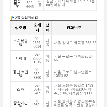
자
경남 거제시 아주동 1696-6 1층
불로
682-
동
cu편의점 내
또
4445
2등 당첨판매점
소재
선
상호명
전화번호
지
택
02-
까치복권
자
2699-
서울 강서구 화곡동 368-32
방
동
6014
02-
자
서울 구로구 개봉로20길
서하네
2685-
동
66
1135
02-
공단 복권
자
서울 구로구 남부순환로
858-
방
동
105길 52
3360
02-
서울 노원구 동일로 1493
자
스파
951-
상계주공아파트(10단지)
동
6465
주공10단지종합상가111
02-
서울 동대문구 왕산로40길
종합가판
자
959-
6 건물 앞쪽 가판점 청량리
점
동