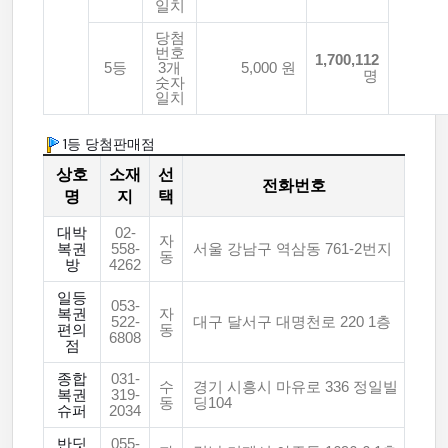
일치
당첨
번호
1,700,112
5등
3개
5,000 원
명
숫자
일치
1등 당첨판매점
상호
소재
선
전화번호
명
지
택
대박
02-
자
복권
558-
서울 강남구 역삼동 761-2번지
동
방
4262
일등
053-
복권
자
522-
대구 달서구 대명천로 220 1층
편의
동
6808
점
종합
031-
수
경기 시흥시 마유로 336 정일빌
복권
319-
동
딩104
슈퍼
2034
반딧
055-