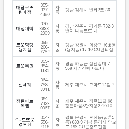
055-
대풍로또
자
337-
경남 김해시 번화2로 36
판매점
동
4380
070-
자
경남 진주시 평거동 732-3
대성대박
8988-
동
번지 나눔로또 내
2009
055-
로또명당
자
경남 창원시 의창구 용호동
266-
용지점
동
(용지동) 17-10 CU편의점
7752
055-
자
경남 하동군 섬진강대로
로또복권
884-
동
968 지리산빅마트 내
1131
064-
자
신세계
758-
제주 제주시 고마로14길 7
동
8941
064-
정든마트
자
제주 제주시 정존11길 68
742-
복권
동
정든마을3단지상가104호
0067
054-
경북 문경시 모전동(점촌5
CU로또문
자
556-
동) 883-9 경북 문경시 당교
경모전
동
2115
로 199 CU문경모전점