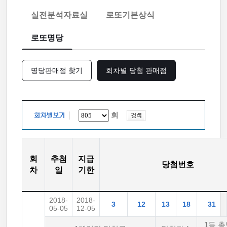
실전분석자료실
로또기본상식
로또명당
명당판매점 찾기
회차별 당첨 판매점
회
회
추첨
지급
당첨번호
차
일
기한
2018-
2018-
3
12
13
18
31
05-05
12-05
1등 