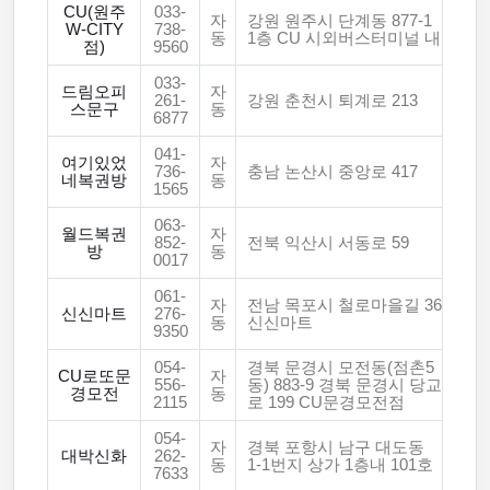
CU(원주
033-
자
강원 원주시 단계동 877-1
W-CITY
738-
동
1층 CU 시외버스터미널 내
점)
9560
033-
드림오피
자
261-
강원 춘천시 퇴계로 213
스문구
동
6877
041-
여기있었
자
736-
충남 논산시 중앙로 417
네복권방
동
1565
063-
월드복권
자
852-
전북 익산시 서동로 59
방
동
0017
061-
자
전남 목포시 철로마을길 36
신신마트
276-
동
신신마트
9350
054-
경북 문경시 모전동(점촌5
CU로또문
자
556-
동) 883-9 경북 문경시 당교
경모전
동
2115
로 199 CU문경모전점
054-
자
경북 포항시 남구 대도동
대박신화
262-
동
1-1번지 상가 1층내 101호
7633