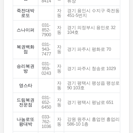
8414
류장
죽전대박
자
경기 용인시 수지구 죽전동
로또
동
451-5번지
031-
자
경기 의정부시 용민로 32
스나이퍼
852-
동
104호
7900
031-
복권백화
자
943-
경기 파주시 평화로 70
점
동
7477
031-
승리복권
자
959-
경기 파주시 청송로 1029
방
동
0243
자
경기 평택시 팽성읍 팽성로
영스타
동
90 103호
031-
드림복권
자
652-
경기 평택시 평남로 651
전문점
동
6450
033-
나눔로또
자
강원 원주시 흥업면 흥업리
762-
왕대박
동
586-10 1층
1036