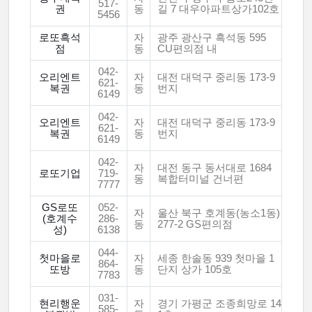
517-
권
동
길 7 대우아파트상가102호
5456
로또흑석
자
광주 광산구 흑석동 595
점
동
CU편의점 내
042-
오리엔트
자
대전 대덕구 중리동 173-9
621-
복권
동
번지
6149
042-
오리엔트
자
대전 대덕구 중리동 173-9
621-
복권
동
번지
6149
042-
자
대전 동구 동서대로 1684
로또기업
719-
동
복합터미널 건너편
7777
GS로또
052-
자
울산 북구 호계동(농소1동)
(호계수
286-
동
277-2 GS편의점
성)
6138
044-
첫마을로
자
세종 한솔동 939 첫마을 1
864-
또방
동
단지 상가 105호
7783
031-
현리행운
자
경기 가평군 조종희망로 14
585-