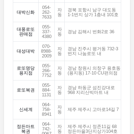
054-
자
경북 포항시 남구 대도동
대박신화
262-
동
1-1번지 상가 1층내 101호
7633
055-
대풍로또
자
337-
경남 김해시 번화2로 36
판매점
동
4380
070-
자
경남 진주시 평거동 732-3
대성대박
8988-
동
번지 나눔로또 내
2009
055-
로또명당
자
경남 창원시 의창구 용호동
266-
용지점
동
(용지동) 17-10 CU편의점
7752
055-
자
경남 하동군 섬진강대로
로또복권
884-
동
968 지리산빅마트 내
1131
064-
자
신세계
758-
제주 제주시 고마로14길 7
동
8941
064-
정든마트
자
제주 제주시 정존11길 68
742-
복권
동
정든마을3단지상가104호
0067