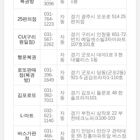
복권방
동
1층
3096
031-
자
경기 광주시 오포로 514 25
25편의점
764-
동
편의점
1223
031-
경기 구리시 인창동 651-72
CU(구리
자
567-
번지 예일센스빌3차아파트
원일점)
동
2262
107호101호
자
경기 군포시 대야1로 3 현
행운복권
동
대팰리스 1동
로또판매
031-
자
경기 군포시 당동(군포2동)
점(복권
396-
동
921-5 금강프라자1-110호
방)
1649
031-
자
경기 김포시 돌문로 48 한
김포로또
982-
동
솔프라자101
7011
032-
자
경기 부천시 삼작로 22 부
L-마트
621-
동
천테크노파크100-103
1140
031-
경기 안양시 만안구 관악대
버스가판
자
466-
로 55 진흥아파트앞 버스정
점
동