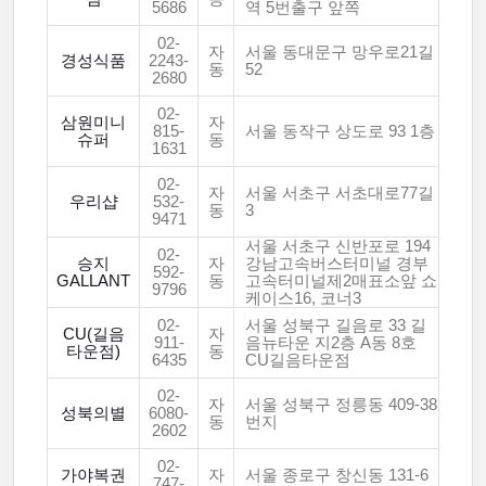
5686
역 5번출구 앞쪽
02-
자
서울 동대문구 망우로21길
경성식품
2243-
동
52
2680
02-
삼원미니
자
815-
서울 동작구 상도로 93 1층
슈퍼
동
1631
02-
자
서울 서초구 서초대로77길
우리샵
532-
동
3
9471
서울 서초구 신반포로 194
02-
승지
자
강남고속버스터미널 경부
592-
GALLANT
동
고속터미널제2매표소앞 쇼
9796
케이스16, 코너3
02-
서울 성북구 길음로 33 길
CU(길음
자
911-
음뉴타운 지2층 A동 8호
타운점)
동
6435
CU길음타운점
02-
자
서울 성북구 정릉동 409-38
성북의별
6080-
동
번지
2602
02-
가야복권
자
서울 종로구 창신동 131-6
747-