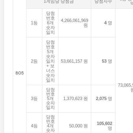
1게임당 당첨금
당첨자수
당첨
번호
4,266,061,969
1등
6개
4
명
원
숫자
일치
당첨
번호
5개
숫자
2등
일치
53,661,157 원
53
명
+ 보
너스
805
숫자
일치
73,065,
당첨
번호
3등
5개
1,370,623 원
2,075
명
숫자
일치
당첨
번호
105,602
4등
4개
50,000 원
명
숫자