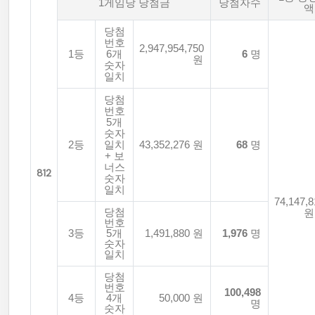
1게임당 당첨금
당첨자수
액
당첨
번호
2,947,954,750
1등
6개
6
명
원
숫자
일치
당첨
번호
5개
숫자
2등
일치
43,352,276 원
68
명
+ 보
너스
812
숫자
일치
74,147,8
당첨
원
번호
3등
5개
1,491,880 원
1,976
명
숫자
일치
당첨
번호
100,498
4등
4개
50,000 원
명
숫자