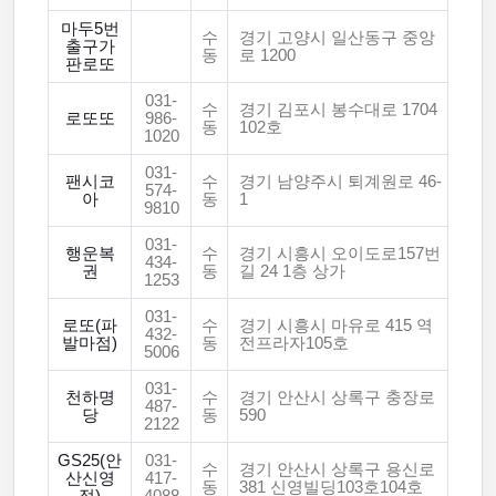
마두5번
수
경기 고양시 일산동구 중앙
출구가
동
로 1200
판로또
031-
수
경기 김포시 봉수대로 1704
로또또
986-
동
102호
1020
031-
팬시코
수
경기 남양주시 퇴계원로 46-
574-
아
동
1
9810
031-
행운복
수
경기 시흥시 오이도로157번
434-
권
동
길 24 1층 상가
1253
031-
로또(파
수
경기 시흥시 마유로 415 역
432-
발마점)
동
전프라자105호
5006
031-
천하명
수
경기 안산시 상록구 충장로
487-
당
동
590
2122
GS25(안
031-
수
경기 안산시 상록구 용신로
산신영
417-
동
381 신영빌딩103호104호