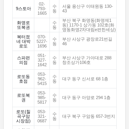
02-
수
서울 용산구 이태원동 130-
9스토아
793-
동
43
1665
부산 북구 화명동(화명제1
화명로
수
동) 1170-1 상가동 102호(화
또복권
동
명동화명2차대림e편한세상)
복터졌
070-
수
부산 사상구 광장로21번길
네 대박
5227-
동
46
로또
1696
051-
스파편
수
부산 사상구 가야대로 288
327-
의점
동
창조상가106호
1642
053-
로또동
수
962-
대구 동구 신서로 68 1층
호점
동
5415
053-
로또복
수
985-
대구 동구 아양로 294 1층
권
동
5817
로또(칠
053-
수
곡구암
321-
대구 북구 구암동 657-3번지
동
시장점)
0687