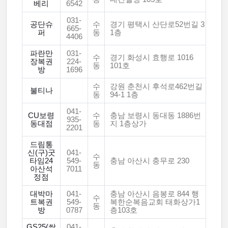
베리
6542
031-
공단슈
수
경기 평택시 산단로52번길 3
665-
퍼
동
1층
4406
파란만
031-
수
경기 화성시 효행로 1016
장복권
224-
동
101호
방
1696
수
강원 춘천시 후석로462번길
불티나
동
94-1 1층
041-
CU보령
수
충남 보령시 동대동 1886번
935-
동대점
동
지 1층상가
2201
드림통
신(구)굿
041-
수
타임24
549-
충남 아산시 충무로 230
동
아산석
7011
정점
대박마
041-
충남 아산시 음봉로 844 행
수
트복권
549-
복한순복음교회 태화상가1
동
방
0787
층103호
GS25(쌍
041-