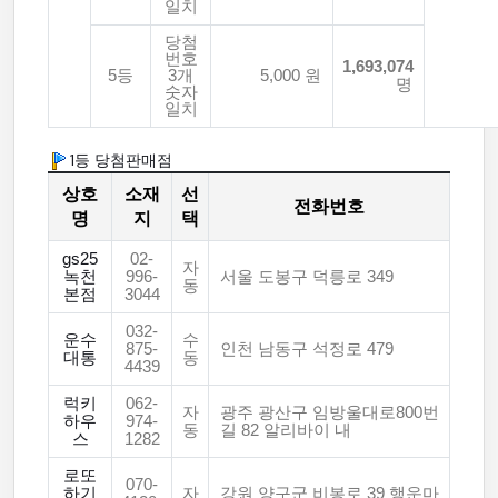
일치
당첨
번호
1,693,074
5등
3개
5,000 원
명
숫자
일치
1등 당첨판매점
상호
소재
선
전화번호
명
지
택
gs25
02-
자
녹천
996-
서울 도봉구 덕릉로 349
동
본점
3044
032-
운수
수
875-
인천 남동구 석정로 479
대통
동
4439
럭키
062-
자
광주 광산구 임방울대로800번
하우
974-
동
길 82 알리바이 내
스
1282
로또
070-
하기
자
강원 양구군 비봉로 39 행운마