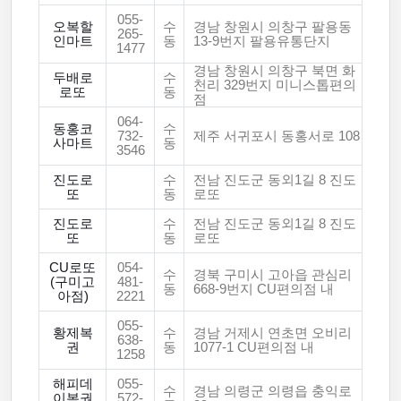
055-
오복할
수
경남 창원시 의창구 팔용동
265-
인마트
동
13-9번지 팔용유통단지
1477
경남 창원시 의창구 북면 화
두배로
수
천리 329번지 미니스톱편의
로또
동
점
064-
동홍코
수
732-
제주 서귀포시 동홍서로 108
사마트
동
3546
진도로
수
전남 진도군 동외1길 8 진도
또
동
로또
진도로
수
전남 진도군 동외1길 8 진도
또
동
로또
CU로또
054-
수
경북 구미시 고아읍 관심리
(구미고
481-
동
668-9번지 CU편의점 내
아점)
2221
055-
황제복
수
경남 거제시 연초면 오비리
638-
권
동
1077-1 CU편의점 내
1258
해피데
055-
수
경남 의령군 의령읍 충익로
이복권
572-