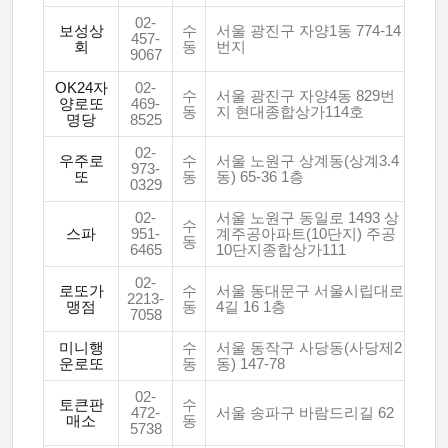
02-
보성상
수
서울 광진구 자양1동 774-14
457-
회
동
번지
9067
OK24자
02-
수
서울 광진구 자양4동 829번
양로또
469-
동
지 현대종합상가114호
명당
8525
02-
우주로
수
서울 노원구 상계동(상계3.4
973-
또
동
동) 65-36 1층
0329
02-
서울 노원구 동일로 1493 상
수
스파
951-
계주공아파트(10단지) 주공
동
6465
10단지종합상가111
02-
로또가
수
서울 동대문구 서울시립대로
2213-
맹점
동
4길 16 1층
7058
미니행
수
서울 동작구 사당동(사당제2
운로또
동
동) 147-78
02-
토큰판
수
472-
서울 송파구 바람드리길 62
매소
동
5738