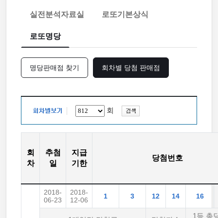
실전분석자료실
로또기본상식
로또명당
명당판매점 찾기
회차별 당첨 판매점
회
회
추첨
지급
당첨번호
차
일
기한
2018-
2018-
1
3
12
14
16
06-23
12-06
1등 총