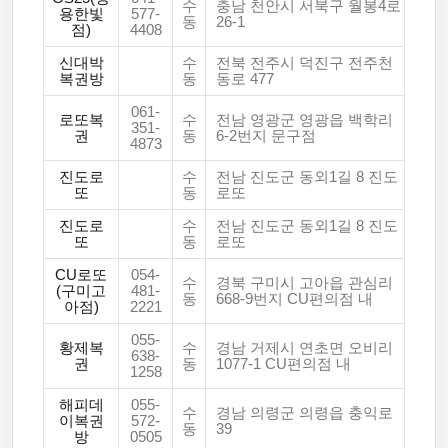
수
충남 천안시 서북구 월봉4로
용한빛
577-
동
26-1
점)
4408
신대박
수
전북 전주시 덕진구 전주천
복권방
동
동로 477
061-
로또복
수
전남 영광군 영광읍 백학리
351-
권
동
6-2번지 문구점
4873
진도로
수
전남 진도군 동외1길 8 진도
또
동
로또
진도로
수
전남 진도군 동외1길 8 진도
또
동
로또
CU로또
054-
수
경북 구미시 고아읍 관심리
(구미고
481-
동
668-9번지 CU편의점 내
아점)
2221
055-
황제복
수
경남 거제시 연초면 오비리
638-
권
동
1077-1 CU편의점 내
1258
해피데
055-
수
경남 의령군 의령읍 충익로
이복권
572-
동
39
방
0505