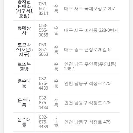
승차권
053-
판매소
수
561-
대구 서구 국채보상로 257
(서구청1
동
8214
호점)
053-
롯데상
수
555-
대구 서구 비산동 328-9번지
사
동
0065
토큰박
053-
수
스(서문5
257-
대구 중구 큰장로26길 5
동
지구)
5063
로또복
수
인천 남구 주안동(주안1동)
권방
동
238-1
032-
운수대
수
875-
인천 남동구 석정로 479
통
동
4439
032-
운수대
수
875-
인천 남동구 석정로 479
통
동
4439
032-
운수대
수
875-
인천 남동구 석정로 479
통
동
4439