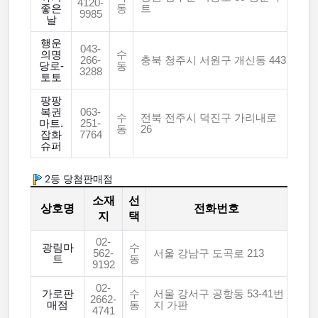
4120-
좋은
동
트
9985
날
행운
043-
의명
수
266-
충북 청주시 서원구 개신동 443
당로-
동
3288
토토
팡팡
복권
063-
수
전북 전주시 덕진구 가리내로
마트.
251-
동
26
잡화
7764
슈퍼
2등 당첨판매점
소재
선
상호명
전화번호
지
택
02-
광림마
수
562-
서울 강남구 도곡로 213
트
동
9192
02-
가로판
수
서울 강서구 공항동 53-41번
2662-
매점
동
지 가판
4741