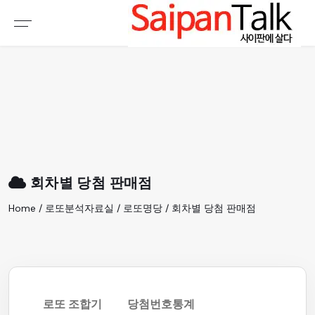
여행정보
생활정보
추천여행지
부동산
액티비티
운세
오늘날씨
로또
회차별 당첨 판매점
갤러리 & 동영상
Home / 로또분석자료실 / 로또명당 / 회차별 당첨 판매점
로또 조합기
당첨번호통계