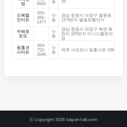
동
39
방
0505
055-
오복할
수
경남 창원시 의창구 팔용동
265-
인마트
동
13-9번지 팔용유통단지
1477
경남 창원시 의창구 북면 화
두배로
수
천리 329번지 미니스톱편의
로또
동
점
064-
동홍코
수
732-
제주 서귀포시 동홍서로 108
사마트
동
3546
ⓒ Copyright 2026 SaipanTalk.com