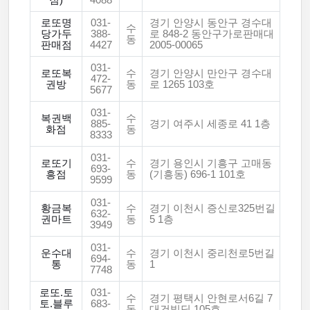
점)
4088
로또명
031-
경기 안양시 동안구 경수대
수
당가두
388-
로 848-2 동안구가로판매대
동
판매점
4427
2005-00065
031-
로또복
수
경기 안양시 만안구 경수대
472-
권방
동
로 1265 103호
5677
031-
복권백
수
885-
경기 여주시 세종로 41 1층
화점
동
8333
031-
로또기
수
경기 용인시 기흥구 고매동
693-
흥점
동
(기흥동) 696-1 101호
9599
031-
황금복
수
경기 이천시 증신로325번길
632-
권마트
동
5 1층
3949
031-
운수대
수
경기 이천시 중리천로5번길
694-
통
동
1
7748
로또.토
031-
수
경기 평택시 안현로서6길 7
토.블루
683-
동
대건빌딩 105호