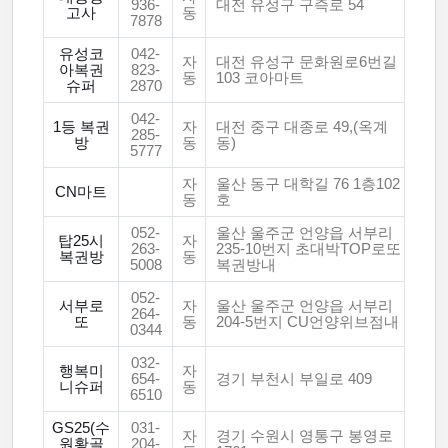
936-
대전 유성구 구즉로 54
고사
동
7878
유성코
042-
자
대전 유성구 문화원로6번길
아복권
823-
동
103 코아마트
슈퍼
2870
042-
1등 복권
자
대전 중구 대종로 49,(옥계
285-
방
동
동)
5777
자
울산 동구 대학길 76 1층102
CN마트
동
호
052-
울산 울주군 언양읍 서부리
탑25시
자
263-
235-10번지 초대박TOP로또
복권방
동
5008
복권방내
052-
서부로
자
울산 울주군 언양읍 서부리
264-
또
동
204-5번지 CU언양위브점내
0344
032-
행복미
자
654-
경기 부천시 부일로 409
니슈퍼
동
6510
GS25(수
031-
자
경기 수원시 영통구 봉영로
원황골
204-