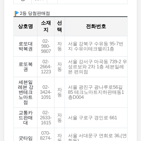
2등 당첨판매점
소재
선
상호명
전화번호
지
택
02-
로또대
자
서울 강북구 수유동 95-7번
980-
박복권
동
지 수유이테크밸리1층
9807
02-
서울 강서구 마곡동 739-2 우
로또복
자
2664-
성르보와 2차 1층 세븐일레
권
동
1223
븐 편의점
세븐일
레븐 강
02-
서울 광진구 광나루로56길
자
변테크
3424-
85 테크노마트지하판매동1
동
노마트
1091
층D004
점
교통카
02-
자
드판매
2633-
서울 구로구 경인로 661
동
대
1615
070-
자
서울 서대문구 연희로 36,(연
굿타임
8274-
동
희동)