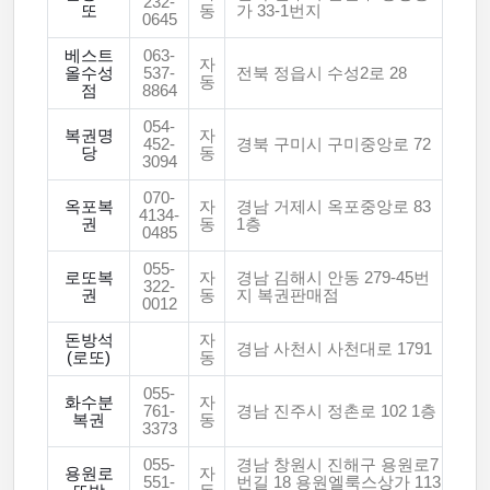
232-
또
동
가 33-1번지
0645
베스트
063-
자
올수성
537-
전북 정읍시 수성2로 28
동
점
8864
054-
복권명
자
452-
경북 구미시 구미중앙로 72
당
동
3094
070-
옥포복
자
경남 거제시 옥포중앙로 83
4134-
권
동
1층
0485
055-
로또복
자
경남 김해시 안동 279-45번
322-
권
동
지 복권판매점
0012
돈방석
자
경남 사천시 사천대로 1791
(로또)
동
055-
화수분
자
761-
경남 진주시 정촌로 102 1층
복권
동
3373
055-
경남 창원시 진해구 용원로7
용원로
자
551-
번길 18 용원엘룩스상가 113