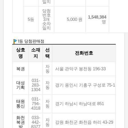
일치
당첨
번호
1,548,384
5등
3개
5,000 원
명
숫자
일치
1등 당첨판매점
상호
소재
선
전화번호
명
지
택
자
복권
서울 관악구 봉천동 196-33
동
031-
대성
자
283-
경기 용인시 기흥구 구성로 75-1
기획
동
1304
031-
태원
자
794-
경기 하남시 하남대로 851
통신
동
4318
화천
033-
자
복권
442-
강원 화천군 화천읍 하리 43-29
동
방
8377