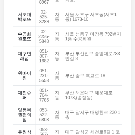
8967
02-
서초대
자
서울 서초구 서초동(서초1
525-
박로또
동
동) 1673-10
3289
02-
수공화
자
서울 성동구 마장동 792번지
2295-
원로또
동
1층 수공화원
5848
051-
대구연
자
부산 부산진구 중앙대로783
807-
쇄점
동
번길 8
1682
051-
원바이
자
231-
부산 중구 흑교로 18
원
동
5558
051-
대진슈
자
부산 해운대구 해운대로
704-
퍼
동
1078,(송정동)
7785
일등복
053-
자
대구 달서구 대명천로 220 1
권편의
522-
동
층
점
6808
053-
유원상
자
대구 달성군 세천로6길 1 코
587-