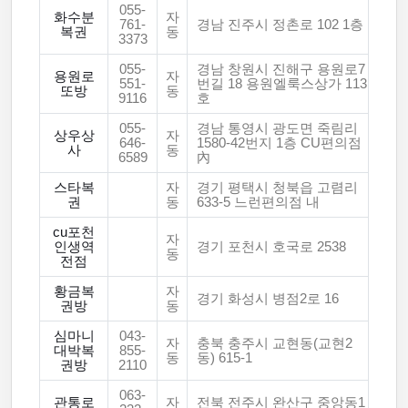
055-
화수분
자
761-
경남 진주시 정촌로 102 1층
복권
동
3373
055-
경남 창원시 진해구 용원로7
용원로
자
551-
번길 18 용원엘룩스상가 113
또방
동
9116
호
055-
경남 통영시 광도면 죽림리
상우상
자
646-
1580-42번지 1층 CU편의점
사
동
6589
內
스타복
자
경기 평택시 청북읍 고렴리
권
동
633-5 느런편의점 내
cu포천
자
인생역
경기 포천시 호국로 2538
동
전점
황금복
자
경기 화성시 병점2로 16
권방
동
심마니
043-
자
충북 충주시 교현동(교현2
대박복
855-
동
동) 615-1
권방
2110
063-
관통로
자
전북 전주시 완산구 중앙동1