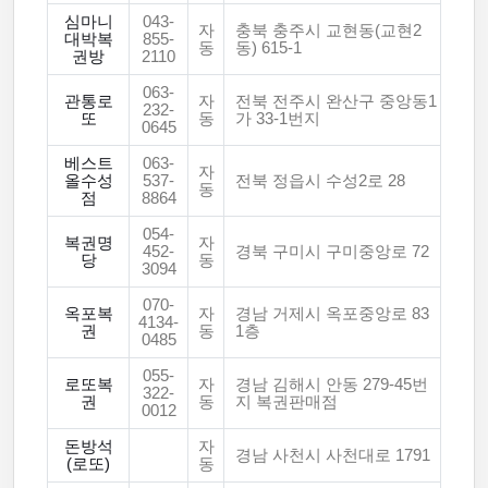
심마니
043-
자
충북 충주시 교현동(교현2
대박복
855-
동
동) 615-1
권방
2110
063-
관통로
자
전북 전주시 완산구 중앙동1
232-
또
동
가 33-1번지
0645
베스트
063-
자
올수성
537-
전북 정읍시 수성2로 28
동
점
8864
054-
복권명
자
452-
경북 구미시 구미중앙로 72
당
동
3094
070-
옥포복
자
경남 거제시 옥포중앙로 83
4134-
권
동
1층
0485
055-
로또복
자
경남 김해시 안동 279-45번
322-
권
동
지 복권판매점
0012
돈방석
자
경남 사천시 사천대로 1791
(로또)
동