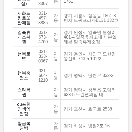
동
1761
점)
3307
시화트
031-
자
경기 시흥시 정왕동 1861-8
윈로또
497-
동
번지 트윈프라자B131 132호
판매점
3885
일죽휴
031-
경기 안성시 일죽면 월정리
자
게소복
673-
481-4 일죽휴게소내 세븐일
동
권
4700
레븐 일죽휴게소점
031-
행복로
자
경기 용인시 처인구 모현면
333-
또
동
왕산리 743-5 101호
0067
031-
행복충
자
664-
경기 평택시 탄현로 332-2
전소
동
1210
스타복
자
경기 평택시 청북읍 고렴리
권
동
633-5 느런편의점 내
cu포천
자
인생역
경기 포천시 호국로 2538
동
전점
황금복
자
경기 화성시 병점2로 16
권방
동