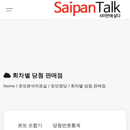
여행정보
생활정보
추천여행지
부동산
액티비티
운세
오늘날씨
로또
회차별 당첨 판매점
갤러리 & 동영상
Home / 로또분석자료실 / 로또명당 / 회차별 당첨 판매점
로또 조합기
당첨번호통계