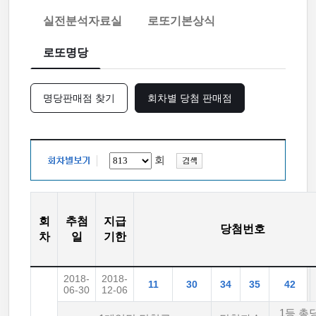
실전분석자료실
로또기본상식
로또명당
명당판매점 찾기
회차별 당첨 판매점
회
회
추첨
지급
당첨번호
차
일
기한
2018-
2018-
11
30
34
35
42
06-30
12-06
1등 총