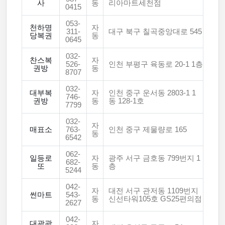
사
동
리아마트세천점
0415
053-
천하명
자
311-
대구 북구 칠곡중앙대로 545
당복권
동
0645
032-
찬스복
자
526-
인천 부평구 육동로 20-1 1층
권방
동
8707
032-
대부복
자
인천 중구 운서동 2803-1 1
746-
권방
동
동 128-1호
7799
032-
자
매표소
763-
인천 중구 제물량로 165
동
6542
062-
일등로
자
광주 서구 금호동 799번지 1
682-
또
동
층
5244
042-
자
대전 서구 관저동 1109번지
썬마트
543-
동
신선타워105호 GS25편의점
2627
042-
대광광
자