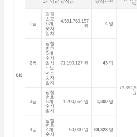
1게임당 당첨금
당첨자수
액
당첨
번호
4,591,763,157
1등
6개
4
명
원
숫자
일치
당첨
번호
5개
숫자
2등
일치
71,190,127 원
43
명
+ 보
너스
813
숫자
일치
73,394,9
당첨
원
번호
3등
5개
1,700,654 원
1,800
명
숫자
일치
당첨
번호
4등
4개
50,000 원
89,323
명
숫자