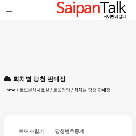
여행정보
생활정보
추천여행지
부동산
액티비티
운세
오늘날씨
로또
회차별 당첨 판매점
갤러리 & 동영상
Home / 로또분석자료실 / 로또명당 / 회차별 당첨 판매점
로또 조합기
당첨번호통계