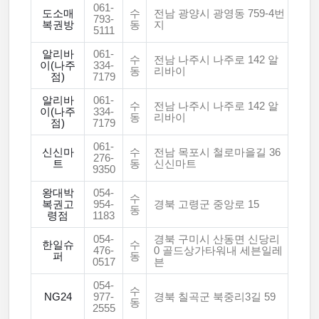
061-
도소매
수
전남 광양시 광영동 759-4번
793-
복권방
동
지
5111
알리바
061-
수
전남 나주시 나주로 142 알
이(나주
334-
동
리바이
점)
7179
알리바
061-
수
전남 나주시 나주로 142 알
이(나주
334-
동
리바이
점)
7179
061-
신신마
수
전남 목포시 철로마을길 36
276-
트
동
신신마트
9350
왕대박
054-
수
복권고
954-
경북 고령군 중앙로 15
동
령점
1183
054-
경북 구미시 산동면 신당리
한일슈
수
476-
0 골드상가타워내 세븐일레
퍼
동
0517
븐
054-
수
NG24
977-
경북 칠곡군 북중리3길 59
동
2555