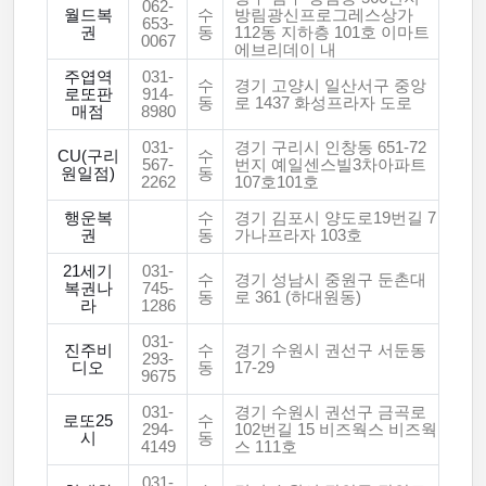
062-
월드복
수
방림광신프로그레스상가
653-
권
동
112동 지하층 101호 이마트
0067
에브리데이 내
주엽역
031-
수
경기 고양시 일산서구 중앙
로또판
914-
동
로 1437 화성프라자 도로
매점
8980
031-
경기 구리시 인창동 651-72
CU(구리
수
567-
번지 예일센스빌3차아파트
원일점)
동
2262
107호101호
행운복
수
경기 김포시 양도로19번길 7
권
동
가나프라자 103호
21세기
031-
수
경기 성남시 중원구 둔촌대
복권나
745-
동
로 361 (하대원동)
라
1286
031-
진주비
수
경기 수원시 권선구 서둔동
293-
디오
동
17-29
9675
031-
경기 수원시 권선구 금곡로
로또25
수
294-
102번길 15 비즈웍스 비즈웍
시
동
4149
스 111호
031-