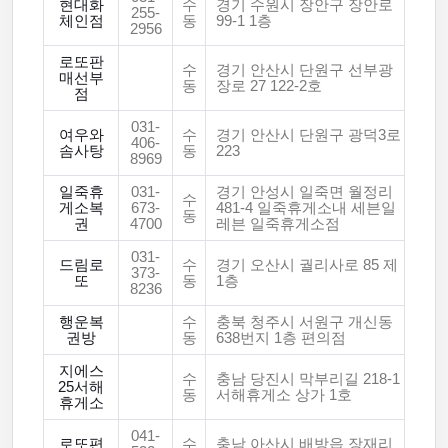
현대화
수
경기 수원시 장안구 장안로
255-
체인점
동
99-1 1층
2956
로또판
수
경기 안산시 단원구 선부광
매선부
동
장로 27 122-2호
점
031-
여우와
수
경기 안산시 단원구 광덕3로
406-
솜사탕
동
223
8969
일죽휴
031-
경기 안성시 일죽면 월정리
수
게소복
673-
481-4 일죽휴게소내 세븐일
동
권
4700
레븐 일죽휴게소점
031-
드림로
수
경기 오산시 궐리사로 85 제
373-
또
동
1층
8236
행운복
수
충북 청주시 서원구 개신동
권방
동
638번지 1층 편의점
지에스
수
충남 당진시 막부리길 218-1
25서해
동
서해휴게소 상가 1호
휴게소
041-
로또편
수
충남 아산시 배방읍 장재리