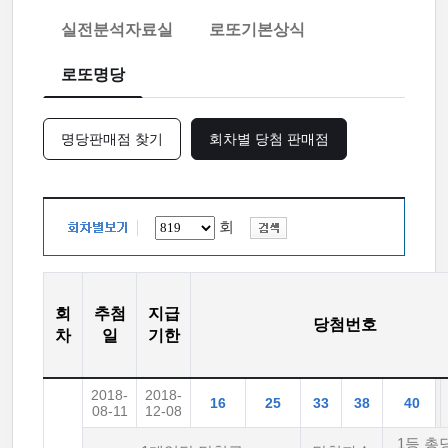
실전분석자료실
로또기본상식
로또명당
명당판매점 찾기
회차별 당첨 판매점
회
회
추첨
지급
당첨번호
차
일
기한
2018-
2018-
16
25
33
38
40
08-11
12-08
1등 총