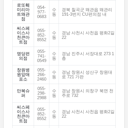
로또훼
054-
미리마
수
경북 칠곡군 왜관읍 왜관리
977-
트왜관
동
191-3번지 CU편의점 내
0683
점
씨스페
055-
이스사
수
경남 사천시 사천읍 평화2길
852-
천큰마
동
22
8552
트점
055-
명당편
수
경남 진주시 서장대로 273 1
741-
의점
동
층
0549
창원병
055-
수
경남 창원시 성산구 창원대
원앞매
266-
동
로 721 가판
표소
2460
055-
만복슈
수
경남 창원시 의창구 북면 천
298-
퍼
동
주로 732
2988
씨스페
055-
이스사
수
경남 사천시 사천읍 평화2길
852-
천큰마
동
22
8552
트점