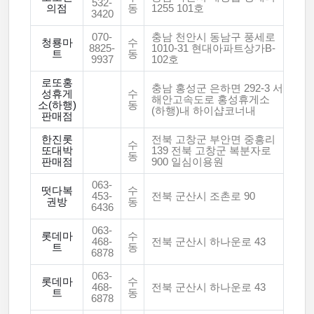
532-
의점
동
1255 101호
3420
070-
충남 천안시 동남구 풍세로
청룡마
수
8825-
1010-31 현대아파트상가B-
트
동
9937
102호
로또홍
충남 홍성군 은하면 292-3 서
성휴게
수
해안고속도로 홍성휴게소
소(하행)
동
(하행)내 하이샵코너내
판매점
한진롯
전북 고창군 부안면 중흥리
수
또대박
139 전북 고창군 복분자로
동
판매점
900 일심이용원
063-
떳다복
수
453-
전북 군산시 조촌로 90
권방
동
6436
063-
롯데마
수
468-
전북 군산시 하나운로 43
트
동
6878
063-
롯데마
수
468-
전북 군산시 하나운로 43
트
동
6878