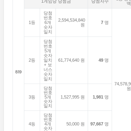
1게임당 당첨금
당첨자수
액
당첨
번호
2,594,534,840
1등
6개
7
명
원
숫자
일치
당첨
번호
5개
숫자
2등
일치
61,774,640 원
49
명
+ 보
너스
819
숫자
일치
74,578,
당첨
원
번호
3등
5개
1,527,995 원
1,981
명
숫자
일치
당첨
번호
4등
4개
50,000 원
97,667
명
숫자