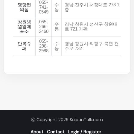
055-
명당편
수
경남 진주시 서장대로 273 1
741-
의점
동
층
0549
창원병
055-
수
경남 창원시 성산구 창원대
원앞매
266-
동
로 721 가판
표소
2460
055-
만복슈
수
경남 창원시 의창구 북면 천
298-
퍼
동
주로 732
2988
ⓒ Copyright 2026 SaipanTalk.com
About
Contact
Login / Register