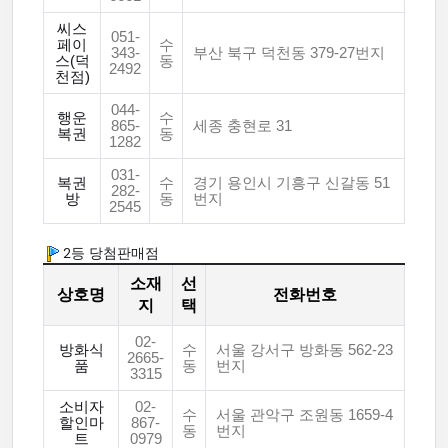
씨스
051-
페이
수
343-
부산 북구 덕천동 379-27번지
스(덕
동
2492
천점)
044-
행운
수
865-
세종 충현로 31
복권
동
1282
031-
복권
수
경기 용인시 기흥구 신갈동 51
282-
방
동
번지
2545
2등 당첨판매점
소재
선
상호명
전화번호
지
택
02-
방화식
수
서울 강서구 방화동 562-23
2665-
품
동
번지
3315
소비자
02-
수
서울 관악구 조원동 1659-4
할인마
867-
동
번지
트
0979