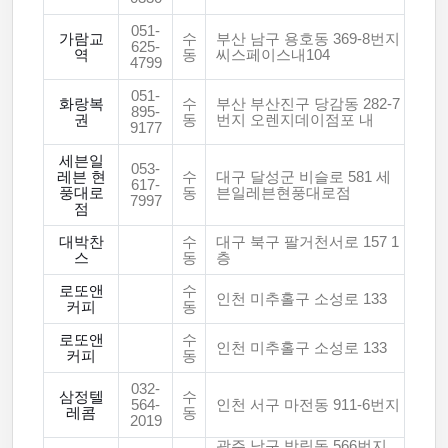
051-
가람교
수
부산 남구 용호동 369-8번지
625-
역
동
씨스페이스내104
4799
051-
화랑복
수
부산 부산진구 당감동 282-7
895-
권
동
번지 오렌지데이점포 내
9177
세븐일
053-
레븐 현
수
대구 달성군 비슬로 581 세
617-
풍대로
동
븐일레븐현풍대로점
7997
점
대박찬
수
대구 북구 팔거천서로 157 1
스
동
층
로또앤
수
인천 미추홀구 소성로 133
커피
동
로또앤
수
인천 미추홀구 소성로 133
커피
동
032-
삼정텔
수
564-
인천 서구 마전동 911-6번지
레콤
동
2019
광주 남구 방림동 566번지