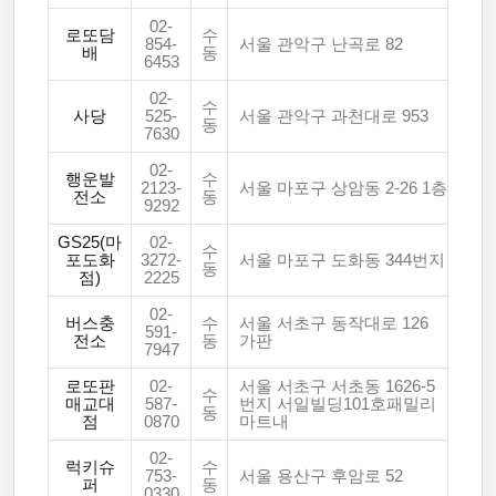
02-
로또담
수
854-
서울 관악구 난곡로 82
배
동
6453
02-
수
사당
525-
서울 관악구 과천대로 953
동
7630
02-
행운발
수
2123-
서울 마포구 상암동 2-26 1층
전소
동
9292
GS25(마
02-
수
포도화
3272-
서울 마포구 도화동 344번지
동
점)
2225
02-
버스충
수
서울 서초구 동작대로 126
591-
전소
동
가판
7947
로또판
02-
서울 서초구 서초동 1626-5
수
매교대
587-
번지 서일빌딩101호패밀리
동
점
0870
마트내
02-
럭키슈
수
753-
서울 용산구 후암로 52
퍼
동
0330