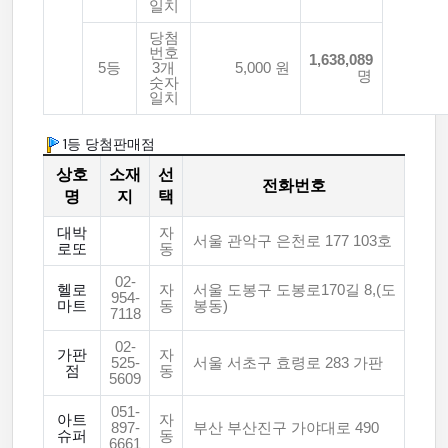
일치
당첨
번호
1,638,089
5등
3개
5,000 원
명
숫자
일치
1등 당첨판매점
상호
소재
선
전화번호
명
지
택
대박
자
서울 관악구 은천로 177 103호
로또
동
02-
헬로
자
서울 도봉구 도봉로170길 8,(도
954-
마트
동
봉동)
7118
02-
가판
자
525-
서울 서초구 효령로 283 가판
점
동
5609
051-
아트
자
897-
부산 부산진구 가야대로 490
슈퍼
동
6661