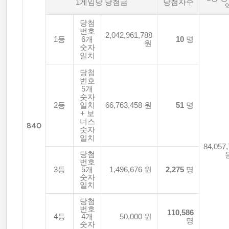
1게임당 당첨금
당첨자수
당첨
번호
2,042,961,788
1등
6개
10
명
원
숫자
일치
당첨
번호
5개
숫자
2등
일치
66,763,458 원
51
명
+ 보
너스
840
숫자
일치
84,057,
당첨
번호
3등
5개
1,496,676 원
2,275
명
숫자
일치
당첨
번호
110,586
4등
4개
50,000 원
명
숫자