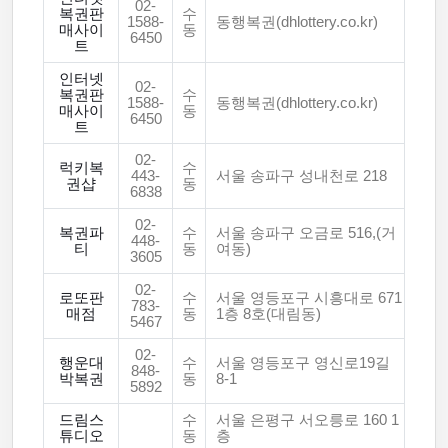
02-
복권판
수
1588-
동행복권(dhlottery.co.kr)
매사이
동
6450
트
인터넷
02-
복권판
수
1588-
동행복권(dhlottery.co.kr)
매사이
동
6450
트
02-
럭키복
수
443-
서울 송파구 성내천로 218
권샵
동
6838
02-
복권파
수
서울 송파구 오금로 516,(거
448-
티
동
여동)
3605
02-
로또판
수
서울 영등포구 시흥대로 671
783-
매점
동
1층 8호(대림동)
5467
02-
행운대
수
서울 영등포구 영신로19길
848-
박복권
동
8-1
5892
드림스
수
서울 은평구 서오릉로 160 1
튜디오
동
층