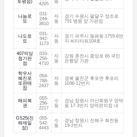
토평점)
동
4205
031-
나눔로
자
경기 수원시 팔달구 정조로
244-
또
동
791 병원 앞 가판점
3810
031-
나도로
자
경기 파주시 동패동 1759-6번
942-
또
동
지 씨티타워104호
1173
407억당
033-
자
강원 춘천시 중앙로 65 국민
첨가판
256-
동
은행앞 가판
점
4710
학우사
054-
혜진로
자
경북 울진군 후포면 후포리
788-
또판매
동
1036-12번지
2437
점
055-
해피복
수
경남 창원시 마산회원구 양덕
296-
권
동
동 17-3번지 양덕편의점 내
2217
GS25(진
055-
수
경남 창원시 진해구 화천동
해제일
542-
동
19-2번지
점)
4443