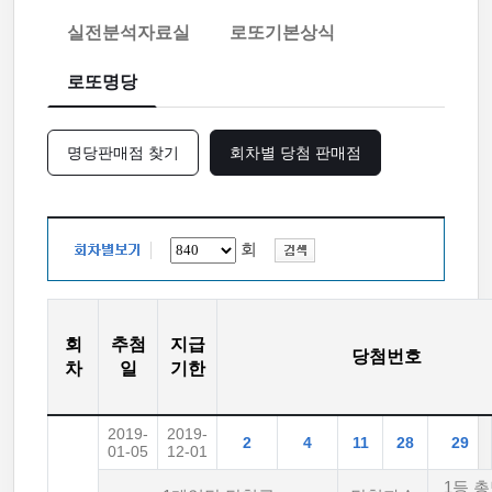
실전분석자료실
로또기본상식
로또명당
명당판매점 찾기
회차별 당첨 판매점
회
회
추첨
지급
당첨번호
차
일
기한
2019-
2019-
2
4
11
28
29
01-05
12-01
1등 