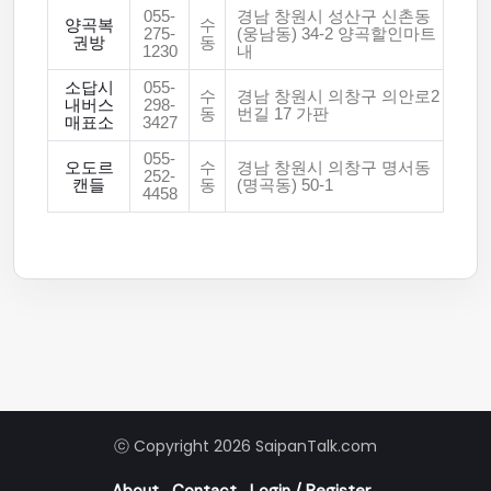
055-
경남 창원시 성산구 신촌동
양곡복
수
275-
(웅남동) 34-2 양곡할인마트
권방
동
1230
내
소답시
055-
수
경남 창원시 의창구 의안로2
내버스
298-
동
번길 17 가판
매표소
3427
055-
오도르
수
경남 창원시 의창구 명서동
252-
캔들
동
(명곡동) 50-1
4458
ⓒ Copyright 2026 SaipanTalk.com