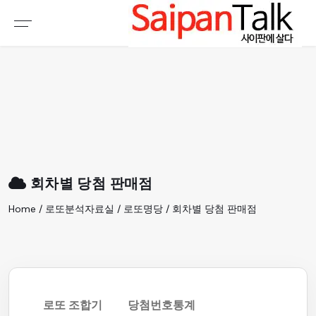
여행정보
생활정보
추천여행지
부동산
액티비티
운세
오늘날씨
로또
회차별 당첨 판매점
갤러리 & 동영상
Home / 로또분석자료실 / 로또명당 / 회차별 당첨 판매점
로또 조합기
당첨번호통계