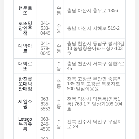
행운로
수
충남 아산시 충무로 1396
또
동
로또명
041-
수
당인주
533-
충남 아산시 서해로 519-2
동
점
0449
041-
충남 천안시 동남구 봉서8길
대박마
수
578-
13 봉명청솔아파트상가103
트
동
0645
호
대박로
수
충남 천안시 서북구 성환2로
또
동
45
한진롯
전북 고창군 부안면 중흥리
수
또대박
139 전북 고창군 복분자로
동
판매점
900 일심이용원
063-
전북 익산시 영등동(영등1
제일쇼
수
835-
동) 768-1 제일상가109-104
핑
동
5553
호
Letsgo
063-
수
전북 전주시 덕진구 무삼지
복권유
246-
동
로 29
통
4530