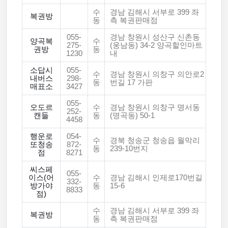
수
경남 김해시 서부로 399 좌
복권방
동
측 복권판매점
055-
경남 창원시 성산구 신촌동
양곡복
수
275-
(웅남동) 34-2 양곡할인마트
권방
동
1230
내
소답시
055-
수
경남 창원시 의창구 의안로2
내버스
298-
동
번길 17 가판
매표소
3427
055-
오도르
수
경남 창원시 의창구 명서동
252-
캔들
동
(명곡동) 50-1
4458
행운로
054-
수
경북 청송군 청송읍 월막리
또청송
872-
동
239-10번지
점
8271
씨스페
055-
이스(어
수
경남 김해시 인제로170번길
332-
방가야
동
15-6
8833
점)
수
경남 김해시 서부로 399 좌
복권방
동
측 복권판매점