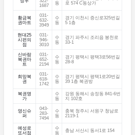
정우
322-
동
로 574 C동상가
1687
031-
황금복
수
경기 이천시 증신로325번길
632-
권마트
동
5 1층
3949
현대25
031-
수
경기 파주시 조리읍 봉천로
시편의
946-
동
33-1
점
3010
신바람
031-
수
경기 평택시 평택3로56번길
복권마
652-
동
28-8
트
2194
031-
희망복
수
경기 평택시 평택1로20번길
618-
권
동
39 1층 복권방
1742
복권명
수
강원 동해시 송정동 841-6번
가
동
지 102호
043-
영신슈
수
충북 청주시 서원구 청남로
283-
퍼
동
2119-1
7494
예성로
수
충남 서산시 동서1로 154
또서점
동