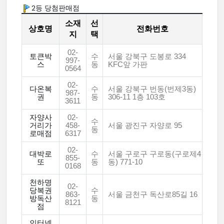
2등 당첨판매점
소재
선
상호명
전화번호
지
택
02-
토큰박
수
서울 강북구 도봉로 334
997-
스
동
KFC앞 가판
0564
02-
다온복
수
서울 강북구 번동(번제3동)
987-
권
동
306-11 1층 103호
3611
자양사
02-
수
거리가
458-
서울 광진구 자양로 95
동
로매점
6317
02-
대박로
수
서울 구로구 구로동(구로제4
855-
또
동
동) 771-10
0168
천하명
02-
당복권
수
863-
서울 금천구 독산로85길 16
방독산
동
8121
점
인터넷