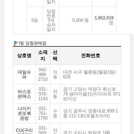
일치
당첨
번호
1,852,019
5등
3개
5,000 원
명
숫자
일치
1등 당첨판매점
소재
선
상호명
전화번호
지
택
042-
대일슈
자
대전 서구 월평동(월평1동)
486-
퍼
동
626
2710
031-
경기 고양시 덕양구 화신로
버스표
자
978-
76 샘터마을1단지아파트 971
판매소
동
1143
번지선
나이키
031-
수
경기 광주시 경충대로 899 1
로또복
761-
동
층 111-1호(초월프라자)
권방
1755
031-
CU(구리
자
569-
경기 구리시 벌말로 188