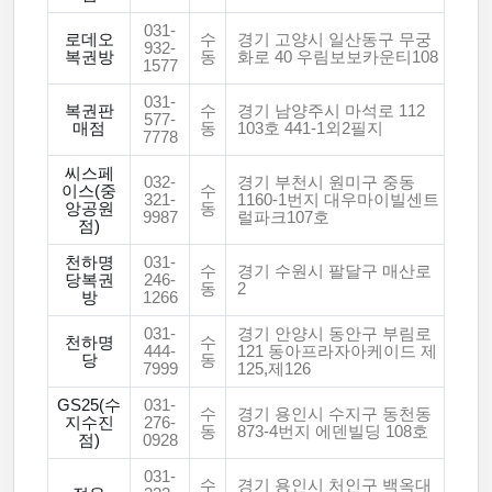
031-
로데오
수
경기 고양시 일산동구 무궁
932-
복권방
동
화로 40 우림보보카운티108
1577
031-
복권판
수
경기 남양주시 마석로 112
577-
매점
동
103호 441-1외2필지
7778
씨스페
032-
경기 부천시 원미구 중동
이스(중
수
321-
1160-1번지 대우마이빌센트
앙공원
동
9987
럴파크107호
점)
천하명
031-
수
경기 수원시 팔달구 매산로
당복권
246-
동
2
방
1266
031-
경기 안양시 동안구 부림로
천하명
수
444-
121 동아프라자아케이드 제
당
동
7999
125,제126
GS25(수
031-
수
경기 용인시 수지구 동천동
지수진
276-
동
873-4번지 에덴빌딩 108호
점)
0928
031-
수
경기 용인시 처인구 백옥대