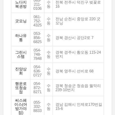
063-
노다지
수
전북 전주시 덕진구 벚꽃로
211-
복권방
동
16
0106
061-
수
전남 순천시 중앙로 220 굿
굿모닝
752-
동
모닝
4325
053-
하나유
수
856-
경북 경산시 공단2로 7
통
동
6825
054-
그린시
수
경북 경주시 황오동 115-24
748-
스템
동
번지
7848
054-
진양상
수
636-
경북 영주시 선비로 68
회
동
0727
행운로
054-
수
경북 청송군 청송읍 월막리
또청송
872-
동
239-10번지
점
8271
씨스페
055-
이스(어
수
경남 김해시 인제로170번길
332-
방가야
동
15-6
8833
점)