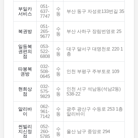
051-
부일카
수
637-
부산 동구 자성로133번길 35
서비스
동
7747
051-
수
복권방
265-
부산 사하구 장림번영로 25
동
9677
일등복
053-
수
대구 달서구 대명천로 220 1
권편의
522-
동
층
점
6808
032-
따봉복
수
508-
인천 부평구 주부토로 109
권방
동
0645
032-
현희상
수
인천 서구 석남동(석남2동)
575-
점
동
538-22
9829
062-
알리바
수
광주 광산구 수등로 253 1층
961-
이
동
알리바이
7142
썬빌리
052-
수
지신정
260-
울산 남구 중앙로 294
동
점
5785