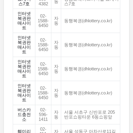
동
스7호
4382
스7호
인터넷
02-
복권판
자
1588-
동행복권(dhlottery.co.kr)
매사이
동
6450
트
인터넷
02-
복권판
자
1588-
동행복권(dhlottery.co.kr)
매사이
동
6450
트
인터넷
02-
복권판
자
1588-
동행복권(dhlottery.co.kr)
매사이
동
6450
트
인터넷
02-
복권판
자
1588-
동행복권(dhlottery.co.kr)
매사이
동
6450
트
버스카
02-
자
서울 서초구 신반포로 205
드충전
596-
동
반포쇼핑타운 6동쇼핑앞
소
1411
02-
훼미리
자
서울 성동구 아차산로11길