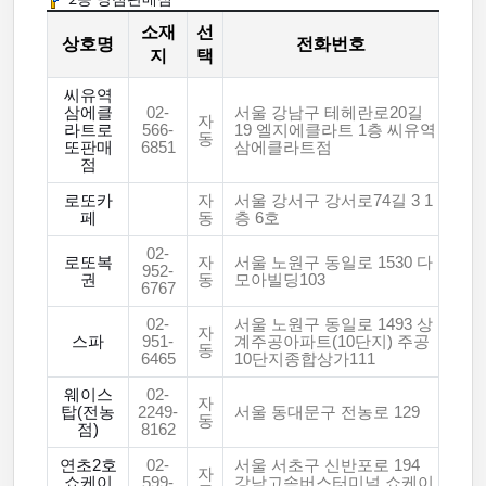
소재
선
상호명
전화번호
지
택
씨유역
삼에클
02-
서울 강남구 테헤란로20길
자
라트로
566-
19 엘지에클라트 1층 씨유역
동
또판매
6851
삼에클라트점
점
로또카
자
서울 강서구 강서로74길 3 1
페
동
층 6호
02-
로또복
자
서울 노원구 동일로 1530 다
952-
권
동
모아빌딩103
6767
02-
서울 노원구 동일로 1493 상
자
스파
951-
계주공아파트(10단지) 주공
동
6465
10단지종합상가111
웨이스
02-
자
탑(전농
2249-
서울 동대문구 전농로 129
동
점)
8162
연초2호
02-
서울 서초구 신반포로 194
자
쇼케이
599-
강남고속버스터미널 쇼케이