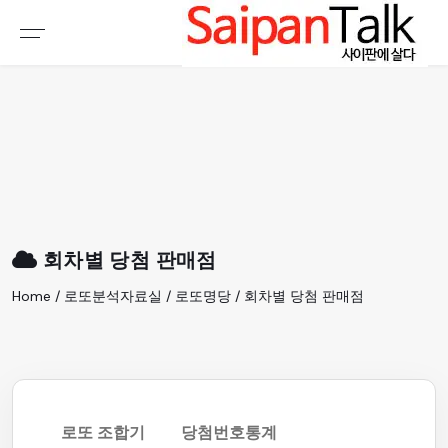
여행정보
생활정보
추천여행지
부동산
액티비티
운세
오늘날씨
로또
회차별 당첨 판매점
갤러리 & 동영상
Home / 로또분석자료실 / 로또명당 / 회차별 당첨 판매점
로또 조합기
당첨번호통계