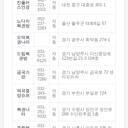
042-
진플러
자
221-
대전 중구 대종로 301-1
스안경
동
1011
052-
노다지
자
237-
울산 울주군 태화8길 57
복권방
동
1583
오덕복
자
경기 광주시 회덕동 274-1
권나라
동
031-
드림복
자
경기 남양주시 다산중앙로
577-
권방
동
123번길 21-3 104호
8125
031-
금곡가
자
경기 남양주시 금곡로 72 센
592-
판
동
타프라자
7280
032-
역곡중
자
343-
경기 부천시 부일로 724
앙슈퍼
동
4990
031-
복권나
자
경기 수원시 장안구 장안로
251-
라
동
288 수단란주점 1층
9332
031-