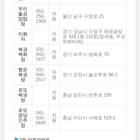
우리
052-
들공
자
258-
울산 남구 수암로 21
업탑
동
1909
점
경기 성남시 수정구 위례광장
지화
자
로 328 1층 116호(창곡동, 우성
자
동
위례타워)
복권
031-
자
백화
943-
경기 파주시 평화로 70
동
점
7477
행운
031-
자
복권
544-
경기 포천시 솔모루로 86-1
동
방
2517
로또
자
복권
충남 당진시 반촌로 199
동
방
로또
041-
명당
자
533-
충남 아산시 서해로 519-2
인주
동
0449
점
2등 당첨판매점