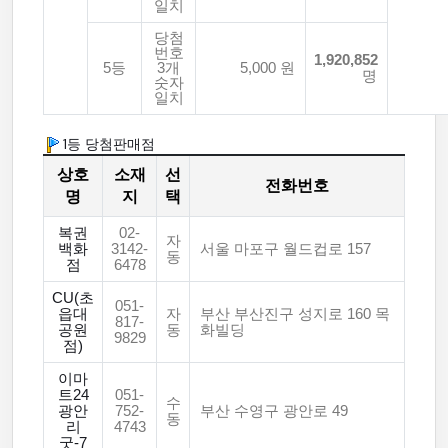
일치
당첨
번호
1,920,852
5등
3개
5,000 원
명
숫자
일치
1등 당첨판매점
상호
소재
선
전화번호
명
지
택
복권
02-
자
백화
3142-
서울 마포구 월드컵로 157
동
점
6478
CU(초
051-
읍대
자
부산 부산진구 성지로 160 목
817-
공원
동
화빌딩
9829
점)
이마
트24
051-
수
광안
752-
부산 수영구 광안로 49
동
리
4743
굿-7