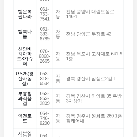
061-
행운복
자
전남 광양시 대림오성로
763-
권나라
동
146-1
7541
061-
행복나
자
383-
전남 담양군 무정로 42
눔
동
6789
신안비
070-
치아파
자
전남 목포시 고하대로 641-9
8868-
트3차슈
동
1층
2665
퍼
GS25(경
053-
자
산사동
818-
경북 경산시 삼풍로2길 1
동
점)
6534
부흥청
053-
자
경북 경산시 하양로 35 우방
과식품
853-
동
3차상가
점
2809
054-
역전로
자
경북 경주시 원화로 260 1층
746-
또
동
짐케어내
8290
세븐일
054-