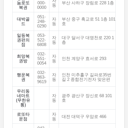
자
눔로또
000-
부산 사하구 장림로 228 1층
동
복권
0000
051-
대박골
자
부산 중구 흑교로 51 1층 101
248-
드
동
호
0290
일등복
053-
자
대구 달서구 대명천로 220 1
권편의
522-
동
층
점
6808
032-
희망복
자
551-
인천 계양구 효서로 293
권방
동
0054
032-
행운복
자
인천 미추홀구 길파로35번
863-
권
동
길 2 종합전기전자 맞은편
9619
우리동
네마트
자
광주 광산구 장신로 68 101
(무한유
동
호
통)
로또타
자
대전 대덕구 우암로 466
운점
동