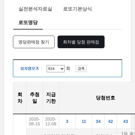
실전분석자료실
로또기본상식
로또명당
명당판매점 찾기
회차별 당첨 판매점
회
회
추첨
지급
당첨번호
차
일
기한
2020-
2020-
3
11
34
42
43
08-15
12-08
1등 