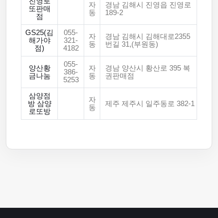
진영로
자
경남 김해시 진영읍 진영로
또판매
동
189-2
점
GS25(김
055-
자
경남 김해시 김해대로2355
해가야
321-
동
번길 31,(부원동)
점)
4182
055-
양산황
자
경남 양산시 황산로 395 복
386-
금나눔
동
권판매점
5253
삼양점
자
방 삼양
제주 제주시 일주동로 382-1
동
로또방