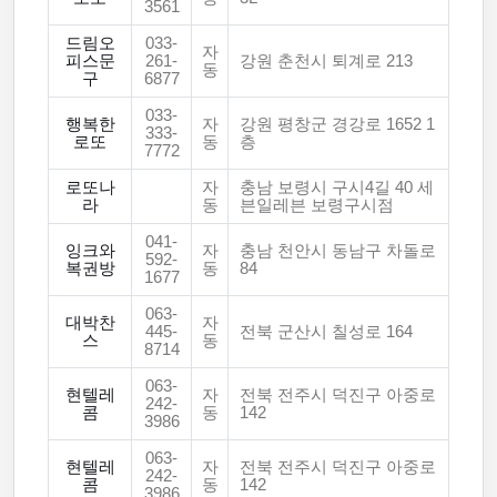
3561
드림오
033-
자
피스문
261-
강원 춘천시 퇴계로 213
동
구
6877
033-
행복한
자
강원 평창군 경강로 1652 1
333-
로또
동
층
7772
로또나
자
충남 보령시 구시4길 40 세
라
동
븐일레븐 보령구시점
041-
잉크와
자
충남 천안시 동남구 차돌로
592-
복권방
동
84
1677
063-
대박찬
자
445-
전북 군산시 칠성로 164
스
동
8714
063-
현텔레
자
전북 전주시 덕진구 아중로
242-
콤
동
142
3986
063-
현텔레
자
전북 전주시 덕진구 아중로
242-
콤
동
142
3986