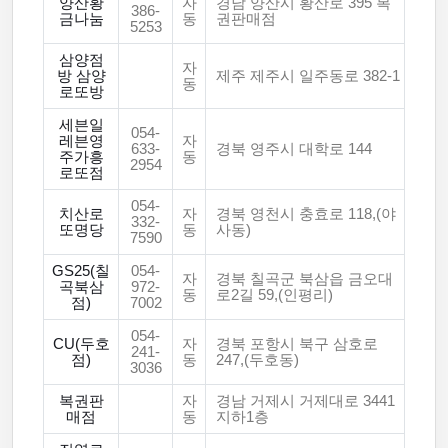
양산황
자
경남 양산시 황산로 395 복
386-
금나눔
동
권판매점
5253
삼양점
자
방 삼양
제주 제주시 일주동로 382-1
동
로또방
세븐일
054-
레븐영
자
633-
경북 영주시 대학로 144
주가흥
동
2954
로또점
054-
치산로
자
경북 영천시 충효로 118,(야
332-
또명당
동
사동)
7590
GS25(칠
054-
자
경북 칠곡군 북삼읍 금오대
곡북삼
972-
동
로2길 59,(인평리)
점)
7002
054-
CU(두호
자
경북 포항시 북구 삼호로
241-
점)
동
247,(두호동)
3036
복권판
자
경남 거제시 거제대로 3441
매점
동
지하1층