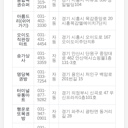
종합복
자
경기 시흥시 마유로 336 정
319-
권슈퍼
동
일빌딩104
2034
아름드
031-
자
경기 시흥시 목감중앙로 20
리(쉬어
402-
동
시흥목감엘에이치7단지
가기)
3330
오이도
031-
자
경기 시흥시 오이도로 167
직판장
431-
동
오이도이주단지B
마트
4454
031-
경기 안산시 단원구 중앙대
송가상
자
493-
로 462 안산역사쇼핑몰1층
사
동
3359
131-3호
031-
명당복
자
경기 용인시 처인구 백암로
333-
권방
동
201번길 15
7254
터미널
031-
자
경기 의정부시 신곡로 47 우
유통마
877-
동
신프라자1층101호
트
9282
행운로
031-
자
경기 파주시 광탄면 동거리
또복권
947-
동
길 28
방
0901
031-