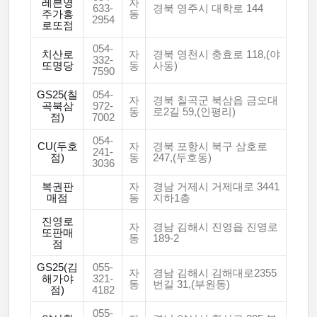
레븐영
자
633-
경북 영주시 대학로 144
주가흥
동
2954
로또점
054-
치산로
자
경북 영천시 충효로 118,(야
332-
또명당
동
사동)
7590
GS25(칠
054-
자
경북 칠곡군 북삼읍 금오대
곡북삼
972-
동
로2길 59,(인평리)
점)
7002
054-
CU(두호
자
경북 포항시 북구 삼호로
241-
점)
동
247,(두호동)
3036
복권판
자
경남 거제시 거제대로 3441
매점
동
지하1층
진영로
자
경남 김해시 진영읍 진영로
또판매
동
189-2
점
GS25(김
055-
자
경남 김해시 김해대로2355
해가야
321-
동
번길 31,(부원동)
점)
4182
055-