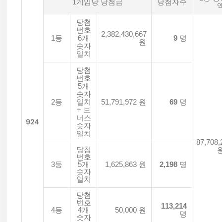
1게임당 당첨금
당첨자수
당첨
번호
2,382,430,667
1등
6개
9
명
원
숫자
일치
당첨
번호
5개
숫자
2등
일치
51,791,972 원
69
명
+ 보
너스
924
숫자
일치
87,708,
당첨
번호
3등
5개
1,625,863 원
2,198
명
숫자
일치
당첨
번호
113,214
4등
4개
50,000 원
명
숫자