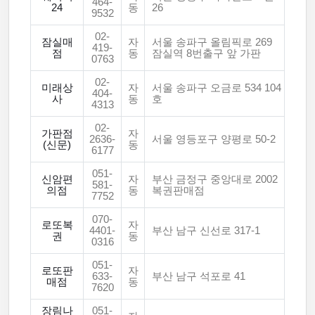
464-
24
동
26
9532
02-
잠실매
자
서울 송파구 올림픽로 269
419-
점
동
잠실역 8번출구 앞 가판
0763
02-
미래상
자
서울 송파구 오금로 534 104
404-
사
동
호
4313
02-
가판점
자
2636-
서울 영등포구 양평로 50-2
(신문)
동
6177
051-
신암편
자
부산 금정구 중앙대로 2002
581-
의점
동
복권판매점
7752
070-
로또복
자
4401-
부산 남구 신선로 317-1
권
동
0316
051-
로또판
자
633-
부산 남구 석포로 41
매점
동
7620
장림나
051-