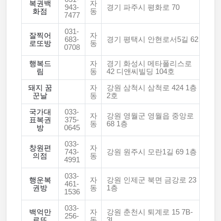
복권백
자
943-
경기 파주시 평화로 70
화점
동
7477
031-
잘찍어
자
683-
경기 평택시 안현로서5길 62
로또방
동
0708
행복드
자
경기 화성시 메타폴리스로
림
동
42 디앤씨빌딩 104호
돼지 꿈
자
강원 삼척시 삼척로 424 1층
꾼날
동
2호
국가대
033-
자
강원 영월군 영월읍 중앙로
표복권
375-
동
68 1층
방
0645
033-
창원편
자
743-
강원 원주시 모란1길 69 1층
의점
동
4991
033-
행운복
자
강원 인제군 북면 금강로 23
461-
권방
동
1층
1536
033-
백억만
자
강원 춘천시 퇴계로 15 7B-
256-
로또
동
3L