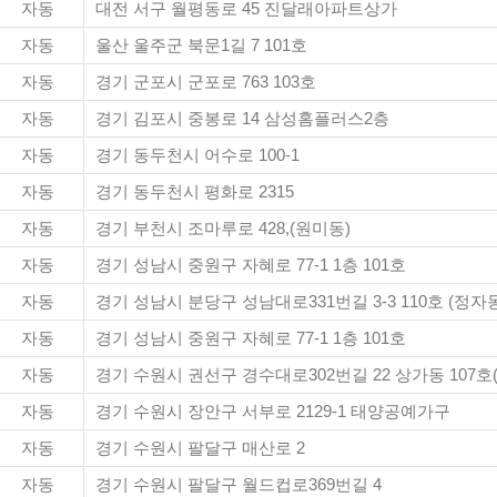
자동
대전 서구 월평동로 45 진달래아파트상가
자동
울산 울주군 북문1길 7 101호
자동
경기 군포시 군포로 763 103호
자동
경기 김포시 중봉로 14 삼성홈플러스2층
자동
경기 동두천시 어수로 100-1
자동
경기 동두천시 평화로 2315
자동
경기 부천시 조마루로 428,(원미동)
자동
경기 성남시 중원구 자혜로 77-1 1층 101호
자동
경기 성남시 분당구 성남대로331번길 3-3 110호 (정자
자동
경기 성남시 중원구 자혜로 77-1 1층 101호
자동
경기 수원시 권선구 경수대로302번길 22 상가동 107
자동
경기 수원시 장안구 서부로 2129-1 태양공예가구
자동
경기 수원시 팔달구 매산로 2
자동
경기 수원시 팔달구 월드컵로369번길 4