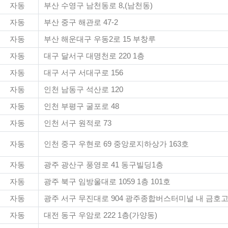
자동
부산 수영구 남천동로 8,(남천동)
자동
부산 중구 해관로 47-2
자동
부산 해운대구 우동2로 15 부창루
자동
대구 달서구 대명천로 220 1층
자동
대구 서구 서대구로 156
자동
인천 남동구 석산로 120
자동
인천 부평구 굴포로 48
자동
인천 서구 원적로 73
자동
인천 중구 우현로 69 중앙로지하상가 163호
자동
광주 광산구 풍영로 41 동구빌딩1층
자동
광주 북구 임방울대로 1059 1층 101호
자동
광주 서구 무진대로 904 광주종합버스터미널 내 금
자동
대전 동구 우암로 222 1층(가양동)