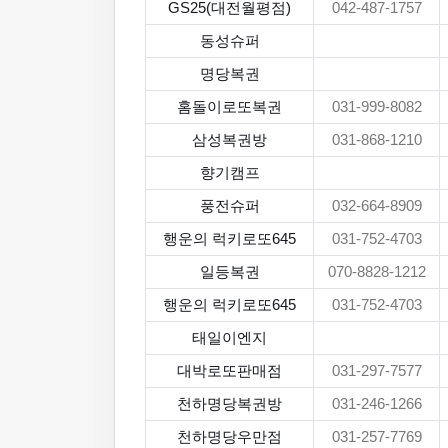
GS25(대전월평점)
042-487-1757
동성슈퍼
명당복권
홈돌이로또복권
031-999-8082
삼성복권방
031-868-1210
향기캠프
풍전슈퍼
032-664-8909
행운의 럭키로또645
031-752-4703
일등복권
070-8828-1212
행운의 럭키로또645
031-752-4703
태일이엔지
대박로또판매점
031-297-7577
천하명당복권방
031-246-1266
천하명당우만점
031-257-7769