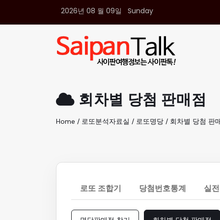
2026년 08 월 09일 Sunday
여행정보
생활정보
추천여행지
부동산
액티비티
운세
회차별 당첨 판매점
오늘날씨
로또
Home / 로또분석자료실 / 로또명당 / 회차별 당첨 판
갤러리 & 동영상
로또 조합기
당첨번호통계
실전