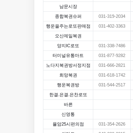
남문시장
종합복권슈퍼
031-319-2034
행운을주는로또판매점
031-402-3363
오산제일복권
양지IC로또
031-338-7486
터미널유통마트
031-877-9282
노다지복권방서정지점
031-666-2821
희망복권
031-618-1742
행운복권방
031-544-2517
한결.은결.은찬로또
바른
신영통
율암25시편의점
031-354-2626