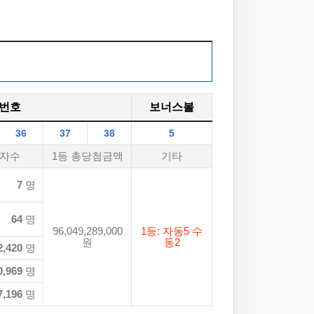
번호
보너스볼
36
37
38
5
자수
1등 총당첨금액
기타
7
명
64
명
96,049,289,000
1등: 자동5 수
원
동2
2,420
명
0,969
명
7,196
명