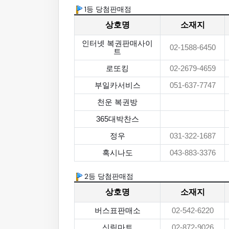
1등 당첨판매점
상호명
소재지
인터넷 복권판매사이
02-1588-6450
트
로또킹
02-2679-4659
부일카서비스
051-637-7747
천운 복권방
365대박찬스
정우
031-322-1687
혹시나도
043-883-3376
2등 당첨판매점
상호명
소재지
버스표판매소
02-542-6220
신림마트
02-872-9026