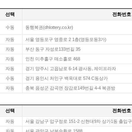
선택
전화번호
수동
동행복권(dhlottery.co.kr)
자동
서울 영등포구 영중로 2 1층(영등포동3가)
자동
부산 동구 자성로133번길 35
자동
인천 미추홀구 매소홀로 468
자동
경기 양주시 고읍남로 6-14 광사동, 제이프라자
수동
경기 용인시 처인구 백옥대로 574 C동상가
자동
충북 음성군 감곡면 장감로149번길 4-4 복권방
선택
전화번호
자동
서울 강남구 압구정로 151-2 신현대9차 상가1동 출입구
자동
서울 관악구 남부순환로 1588