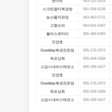
썬마트
043-232-3015
스크린멀티복권방
041-556-6106
농산물직판장
063-463-5711
고향슈퍼
063-642-5367
플러스로터리
055-366-6393
진양호
Goodday복권전문점
055-276-2972
옥포상회
055-294-5356
소답시내버스매표소
055-298-3427
진양호
Goodday복권전문점
055-276-2972
옥포상회
055-294-5356
소답시내버스매표소
055-298-3427