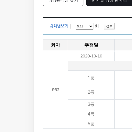
명당판매점 찾기
회차별 당첨 판매점
회
회차
추첨일
2020-10-10
1등
932
2등
3등
4등
5등