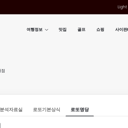
Light
여행정보
맛집
골프
쇼핑
사이판B
매점
분석자료실
로또기본상식
로또명당