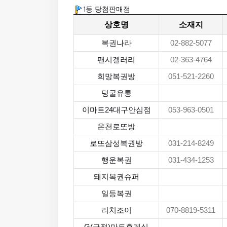
1등 당첨판매점
상호명
소재지
복권나라
02-882-5077
팬시겔러리
02-363-4764
희망복권방
051-521-2260
덩굴유통
이마트24대구안심점
053-963-0501
온천로또방
로또삼성복권방
031-214-8249
행운복권
031-434-1253
돼지복권슈퍼
일등복권
리치조이
070-8819-5311