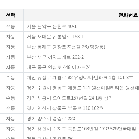
선택
전화번호
수동
서울 관악구 은천로 40-1
자동
서울 서대문구 통일로 153-1
자동
부산 동래구 명장로20번길 26,(명장동)
자동
부산 서구 까치고개로 202-2
자동
대구 동구 안심로 448 이마트24
수동
대전 유성구 계룡로 92 유성CJ나인파크 1층 101-3호
자동
경기 수원시 영통구 매영로 141 원천훼밀리타운 원천
수동
경기 시흥시 오이도로157번길 24 1층 상가
수동
경기 안산시 상록구 부곡로 116 102호
자동
경기 양주시 송랑로 223
자동
경기 용인시 수지구 죽전로168번길 17 GS25단국대앞