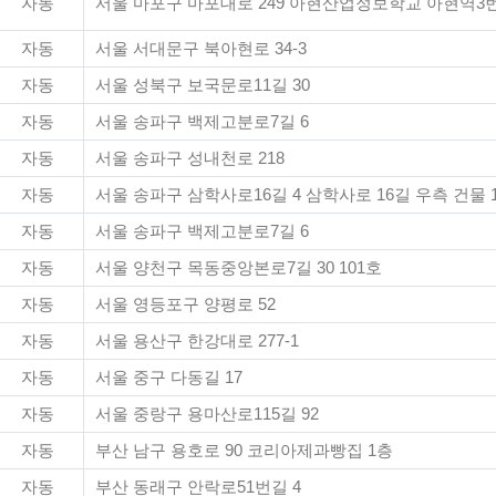
자동
서울 마포구 마포대로 249 아현산업정보학교 아현역
자동
서울 서대문구 북아현로 34-3
자동
서울 성북구 보국문로11길 30
자동
서울 송파구 백제고분로7길 6
자동
서울 송파구 성내천로 218
자동
서울 송파구 삼학사로16길 4 삼학사로 16길 우측 건물 
자동
서울 송파구 백제고분로7길 6
자동
서울 양천구 목동중앙본로7길 30 101호
자동
서울 영등포구 양평로 52
자동
서울 용산구 한강대로 277-1
자동
서울 중구 다동길 17
자동
서울 중랑구 용마산로115길 92
자동
부산 남구 용호로 90 코리아제과빵집 1층
자동
부산 동래구 안락로51번길 4