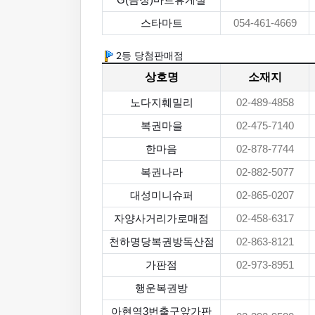
G(금정)마트휴게실
스타마트
054-461-4669
2등 당첨판매점
상호명
소재지
노다지훼밀리
02-489-4858
복권마을
02-475-7140
한마음
02-878-7744
복권나라
02-882-5077
대성미니슈퍼
02-865-0207
자양사거리가로매점
02-458-6317
천하명당복권방독산점
02-863-8121
가판점
02-973-8951
행운복권방
아현역3번출구앞가판