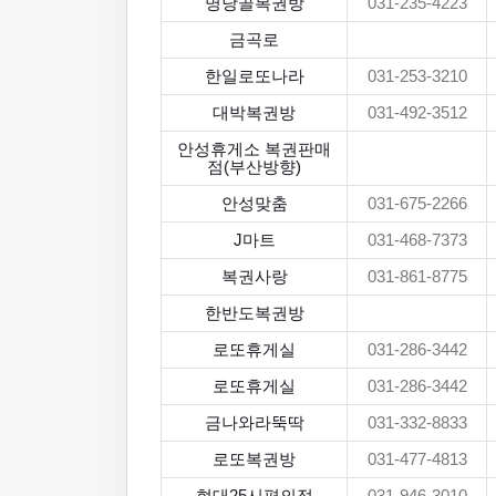
명당골복권방
031-235-4223
금곡로
한일로또나라
031-253-3210
대박복권방
031-492-3512
안성휴게소 복권판매
점(부산방향)
안성맞춤
031-675-2266
J마트
031-468-7373
복권사랑
031-861-8775
한반도복권방
로또휴게실
031-286-3442
로또휴게실
031-286-3442
금나와라뚝딱
031-332-8833
로또복권방
031-477-4813