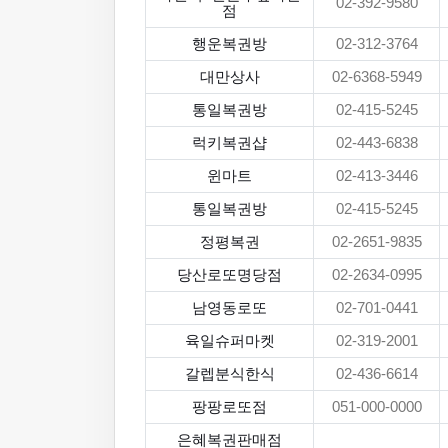
02-392-9580
점
행운복권방
02-312-3764
대만상사
02-6368-5949
통일복권방
02-415-5245
럭키복권샵
02-443-6838
윈마트
02-413-3446
통일복권방
02-415-5245
정평복권
02-2651-9835
당산로또명당점
02-2634-0995
남영동로또
02-701-0441
육일슈퍼마켓
02-319-2001
갈렙분식한식
02-436-6614
팡팡로또점
051-000-0000
은혜복권판매점