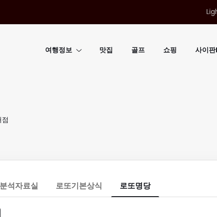
Lig
여행정보
맛집
골프
쇼핑
사이판B
매점
분석자료실
로또기본상식
로또명당