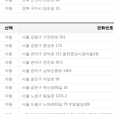
수동
전북 군산시 조촌로 66
자동
경북 구미시 임은길 15
선택
전화번호
자동
서울 강동구 구천면로 251
자동
서울 강동구 풍성로 173
자동
서울 관악구 관악로 211 봉천중앙시장라열4호
자동
서울 관악구 은천로 40-1
자동
서울 관악구 남부순환로 1403
자동
서울 광진구 자양로 95
자동
서울 금천구 독산로85길 16
자동
서울 노원구 동일로 1231-2
자동
서울 도봉구 노해로63길 79 우림빌딩106