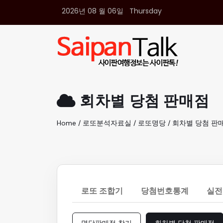
2026년 08 월 06일 Thursday
여행정보
생활정보
추천여행지
부동산
액티비티
운세
회차별 당첨 판매점
오늘날씨
로또
Home / 로또분석자료실 / 로또명당 / 회차별 당첨 판
갤러리 & 동영상
로또 조합기
당첨번호통계
실전