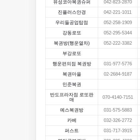
유성코아복권슈퍼
042-823-2870
진플러스안경
042-221-1011
우리들공업탑점
052-258-1909
강동로또
052-295-5344
복권방(행운열차)
052-222-3382
부강로또
행운편의점 복권방
031-977-5776
복권마을
02-2684-9187
민준복권
반도프라자점 로또판
070-4140-7151
매
예스복권방
031-575-5883
카베
032-326-2772
퍼스트
031-717-3915