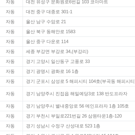
자동
대전 유성구 문화원로6번길 103 코아마트
자동
대전 중구 대종로 301-1
자동
울산 남구 수암로 21
자동
울산 북구 동해안로 1583
자동
울산 중구 다운로 114
자동
세종 부강면 부강로 34,(부강리)
자동
경기 고양시 일산동구 고풍로 33
자동
경기 광명시 광화로 16 1층
자동
경기 군포시 삼성로 5 해피시티 104호(부곡동 해피시티
자동
경기 남양주시 진접읍 해밀예당3로 138 반도프라자
자동
경기 남양주시 별내중앙로 56 메인프라자 1층 105호
자동
경기 부천시 부일로221번길 26 삼원타운1층-120
자동
경기 성남시 수정구 산성대로 523 1층