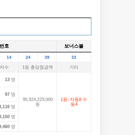
번호
보너스볼
14
24
39
33
자수
1등 총당첨금액
기타
13
명
97
명
95,924,229,000
1등: 자동8 수
원
동4
3,116
명
8,150
명
9,460
명