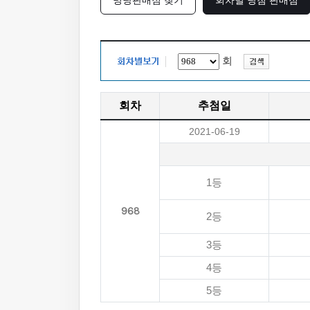
명당판매점 찾기
회차별 당첨 판매점
회
회차
추첨일
2021-06-19
1등
968
2등
3등
4등
5등