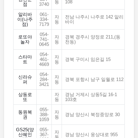
동
108
점
3740
알리바
061-
자
전남 나주시 나주로 142 알리
이(나주
334-
동
바이
점)
7179
054-
로또야
자
경북 경주시 양정로 211,(동
741-
놀자
동
천동)
0645
054-
스타마
자
461-
경북 구미시 임은길 15
트
동
4669
054-
신라슈
자
284-
경북 포항시 남구 일월로 112
퍼
동
3421
상동로
자
경남 거제시 상동5길 16-1
또
동
103호
055-
동원복
자
388-
경남 양산시 북정중앙로 30
권
동
1059
GS25(양
055-
자
산혜인
367-
경남 양산시 웅상대로 955
동