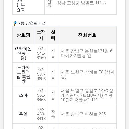
마니
자
경남 고성군 남일로 411-3
행복
동
쇼핑
2등 당첨판매점
소재
선
상호명
전화번호
지
택
GS25(논
02-
자
서울 강남구 논현로131길 6
현동국
541-
동
다이아2 빌딩 앞
점)
6160
노다지
02-
노원역
자
서울 노원구 상계로 78,(상계
937-
점 복권
동
동)
8686
방
02-
서울 노원구 동일로 1493 상
자
스파
951-
계주공아파트(10단지) 주공
동
6465
10단지종합상가111
02-
자
우일
430-
서울 송파구 마천로 235
동
8418
02-