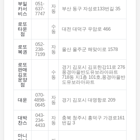
부일
051-
자
카서
637-
부산 동구 자성로133번길 35
동
비스
7747
로또
수
타운
대전 대덕구 우암로 466
동
점
052-
로또
자
238-
울산 울주군 해맞이로 1578
복권
동
7199
로또
경기 김포시 김포한강11로 276
판매
수
풍경마을반도유보라아파트
김포
동
718동 지1층 101호,풍경마을반
운양
도유보라아파트
점
070-
자
대운
4898-
경기 김포시 대명항로 209
동
0645
043-
대박
자
충북 청주시 흥덕구 가경로161
234-
찬스
동
번길 3
4433
마니