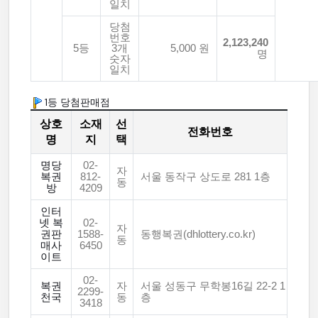
일치
당첨
번호
2,123,240
5등
3개
5,000 원
명
숫자
일치
1등 당첨판매점
상호
소재
선
전화번호
명
지
택
명당
02-
자
복권
812-
서울 동작구 상도로 281 1층
동
방
4209
인터
넷 복
02-
자
권판
1588-
동행복권(dhlottery.co.kr)
동
매사
6450
이트
02-
복권
자
서울 성동구 무학봉16길 22-2 1
2299-
천국
동
층
3418