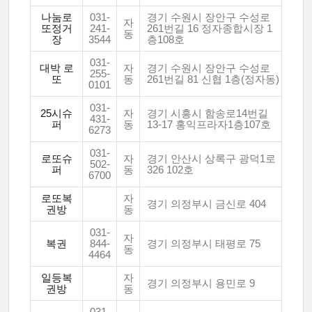
나눔로
031-
경기 수원시 장안구 수성로
자
또정거
241-
261번길 16 정자종합시장 1
동
장
3544
층108호
031-
대박 로
자
경기 수원시 장안구 수성로
255-
또
동
261번길 81 신협 1층(정자동)
0101
031-
25시슈
자
경기 시흥시 함송로14번길
431-
퍼
동
13-17 홍익프라자1층107호
6273
031-
로또슈
자
경기 안산시 상록구 광덕1로
502-
퍼
동
326 102호
6700
로또복
자
경기 의정부시 금신로 404
권방
동
031-
자
복권
844-
경기 의정부시 태평로 75
동
4464
일등복
자
경기 의정부시 용민로 9
권방
동