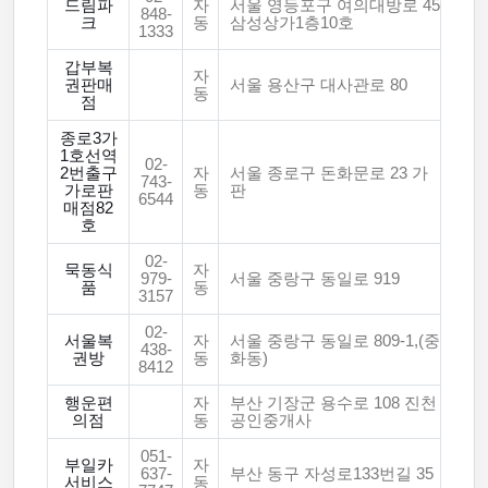
드림파
자
서울 영등포구 여의대방로 45
848-
크
동
삼성상가1층10호
1333
갑부복
자
권판매
서울 용산구 대사관로 80
동
점
종로3가
1호선역
02-
2번출구
자
서울 종로구 돈화문로 23 가
743-
가로판
동
판
6544
매점82
호
02-
묵동식
자
979-
서울 중랑구 동일로 919
품
동
3157
02-
서울복
자
서울 중랑구 동일로 809-1,(중
438-
권방
동
화동)
8412
행운편
자
부산 기장군 용수로 108 진천
의점
동
공인중개사
051-
부일카
자
637-
부산 동구 자성로133번길 35
서비스
동