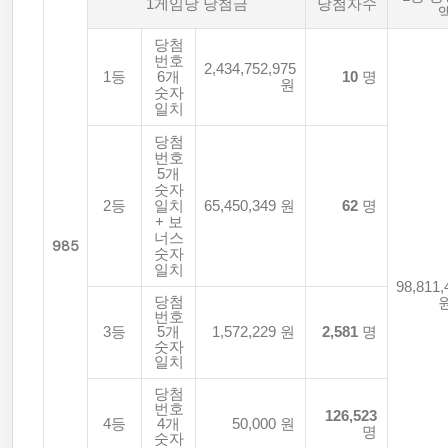
1게임당 당첨금
당첨자수
당첨
번호
2,434,752,975
1등
6개
10
명
원
숫자
일치
당첨
번호
5개
숫자
2등
일치
65,450,349 원
62
명
+ 보
너스
985
숫자
일치
98,811,
당첨
번호
3등
5개
1,572,229 원
2,581
명
숫자
일치
당첨
번호
126,523
4등
4개
50,000 원
명
숫자