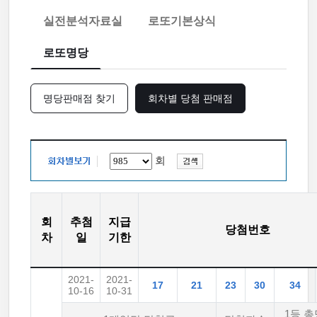
실전분석자료실
로또기본상식
로또명당
명당판매점 찾기
회차별 당첨 판매점
회
회
추첨
지급
당첨번호
차
일
기한
2021-
2021-
17
21
23
30
34
10-16
10-31
1등 