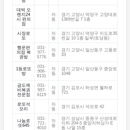
팅
대박 오
렌지24
자
경기 고양시 덕양구 고양대로
시 편의
동
1369번길 7 1층
점
시장로
자
경기 고양시 덕양구 지도로35
또
동
번길 10 1층 일부(토당동)
행운편
031-
자
경기 고양시 일산동구 고풍로
의점 복
977-
동
33
권방
5776
031-
1등로또
자
경기 고양시 일산동구 중앙로
906-
방
동
1048
8131
금도깨
031-
자
경기 김포시 하성면 월하로
비복권
997-
동
721
전문점
6119
로또석
자
경기 김포시 석모로 42
모리
동
031-
경기 성남시 중원구 산성대로
나눔로
자
721-
지하 204-5 중앙지하상가 E
또645
동
4010
동 나열 15호