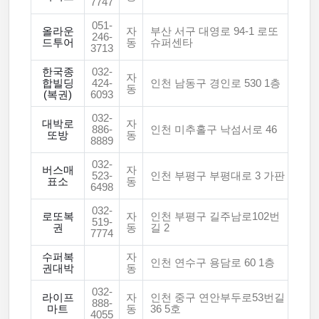
7747
051-
올라운
자
부산 서구 대영로 94-1 로또
246-
드투어
동
슈퍼센타
3713
한국종
032-
자
합빌딩
424-
인천 남동구 경인로 530 1층
동
(복권)
6093
032-
대박로
자
886-
인천 미추홀구 낙섬서로 46
또방
동
8889
032-
버스매
자
523-
인천 부평구 부평대로 3 가판
표소
동
6498
032-
로또복
자
인천 부평구 길주남로102번
519-
권
동
길 2
7774
수퍼복
자
인천 연수구 용담로 60 1층
권대박
동
032-
라이프
자
인천 중구 연안부두로53번길
888-
마트
동
36 5호
4055