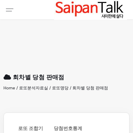
여행정보
생활정보
추천여행지
부동산
액티비티
운세
오늘날씨
로또
회차별 당첨 판매점
갤러리 & 동영상
Home / 로또분석자료실 / 로또명당 / 회차별 당첨 판매점
로또 조합기
당첨번호통계