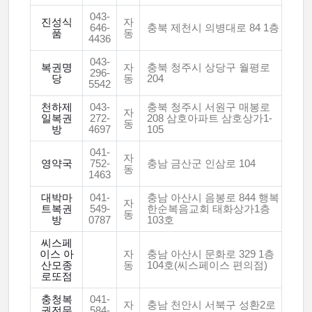
043-
진성식
자
646-
충북 제천시 의병대로 84 1층
품
동
4436
043-
복권명
자
충북 청주시 상당구 월평로
296-
당
동
204
5542
천하제
043-
충북 청주시 서원구 매봉로
자
일복권
272-
208 삼호아파트 삼호상가1-
동
방
4697
105
041-
자
영약국
752-
충남 금산군 인삼로 104
동
1463
대박마
041-
충남 아산시 음봉로 844 행복
자
트복권
549-
한순복음교회 태화상가1층
동
방
0787
103호
씨스페
이스 아
자
충남 아산시 문화로 329 1층
산모종
동
104호(씨스페이스 편의점)
로또점
충청복
041-
자
충남 천안시 서북구 성환2로
권전문
584-