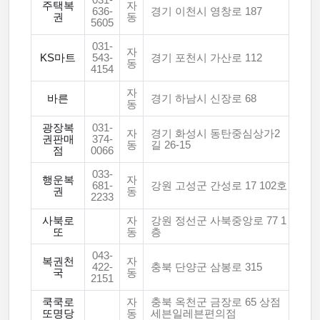
031-
주택복
자
636-
경기 이천시 영창로 187
권
동
5605
031-
자
KS마트
543-
경기 포천시 가산로 112
동
4154
자
바른
경기 하남시 신장로 68
동
광장복
031-
자
경기 화성시 동탄중심상가2
권판매
374-
동
길 26-15
점
0066
033-
행운복
자
681-
강원 고성군 간성로 17 102호
권
동
2233
사북로
자
강원 정선군 사북중앙로 77 1
또
동
층
043-
복권천
자
422-
충북 단양군 삼봉로 315
국
동
2151
쿡쿡로
자
충북 옥천군 금장로 65 상점
또명당
동
세븐일레븐편의점