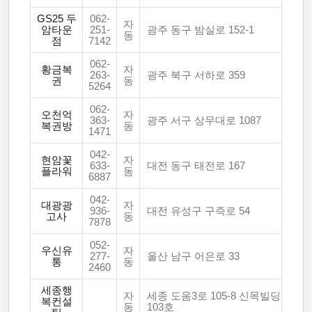
GS25 두
062-
자
암타운
251-
광주 동구 밤실로 152-1
동
점
7142
062-
황금복
자
263-
광주 북구 서하로 359
권
동
5264
062-
오천억
자
363-
광주 서구 상무대로 1087
복권방
동
1471
042-
현암꽃
자
633-
대전 동구 태전로 167
플라워
동
6887
042-
대광광
자
936-
대전 유성구 구즉로 54
고사
동
7878
052-
우신유
자
277-
울산 남구 어은로 33
통
동
2460
세종행
자
세종 도움3로 105-8 신목빌딩
복컨설
동
103호