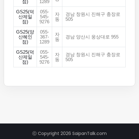
점)
1289
GS25(덕
055-
자
경남 창원시 진해구 충장로
산제일
545-
동
505
점)
9276
GS25(양
055-
자
산혜인
367-
경남 양산시 웅상대로 955
동
점)
1289
GS25(덕
055-
자
경남 창원시 진해구 충장로
산제일
545-
동
505
점)
9276
ⓒ Copyright 2026 SaipanTalk.com