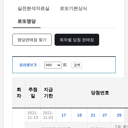
실전분석자료실
로또기본상식
로또명당
명당판매점 찾기
회차별 당첨 판매점
회
회
추첨
지급
당첨번호
차
일
기한
2021-
2021-
17
18
21
27
29
11-13
11-01
1등 