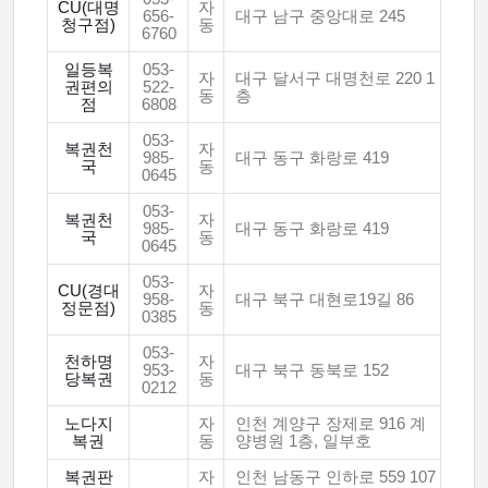
CU(대명
자
656-
대구 남구 중앙대로 245
청구점)
동
6760
일등복
053-
자
대구 달서구 대명천로 220 1
권편의
522-
동
층
점
6808
053-
복권천
자
985-
대구 동구 화랑로 419
국
동
0645
053-
복권천
자
985-
대구 동구 화랑로 419
국
동
0645
053-
CU(경대
자
958-
대구 북구 대현로19길 86
정문점)
동
0385
053-
천하명
자
953-
대구 북구 동북로 152
당복권
동
0212
노다지
자
인천 계양구 장제로 916 계
복권
동
양병원 1층, 일부호
복권판
자
인천 남동구 인하로 559 107