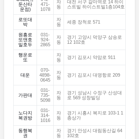
자
대전 서구 갈마역로 14 하이
둔산타
471-
동
스트빌 하이스트빌1층104호
운점)
1078
로또대
자
세종 장척로 571
박
동
원흥로
031-
자
경기 고양시 덕양구 삼송로
또앤호
924-
동
12 102호
밀호두
2865
행운로
자
경기 김포시 약암로 911
또
동
070-
자
대운
4898-
경기 김포시 대명항로 209
동
0645
031-
자
경기 성남시 수정구 산성대
가판대
735-
동
로 569 성창빌딩
5098
031-
노다지
자
경기 시흥시 복지로 103-1 1
314-
복권방
동
층상가
1016
동행복
자
경기 안성시 대림동산길 64
권
동
102호