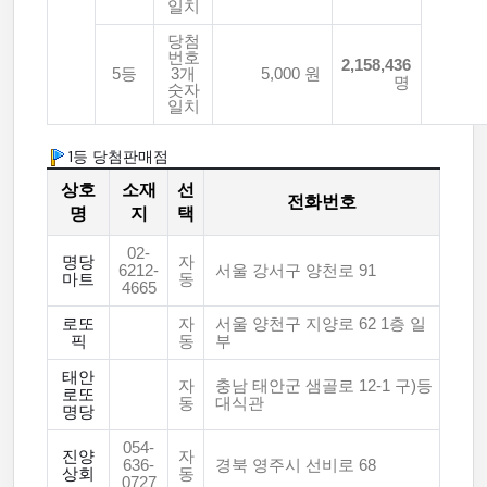
일치
당첨
번호
2,158,436
5등
3개
5,000 원
명
숫자
일치
1등 당첨판매점
상호
소재
선
전화번호
명
지
택
02-
명당
자
6212-
서울 강서구 양천로 91
마트
동
4665
로또
자
서울 양천구 지양로 62 1층 일
픽
동
부
태안
자
충남 태안군 샘골로 12-1 구)등
로또
동
대식관
명당
054-
진양
자
636-
경북 영주시 선비로 68
상회
동
0727