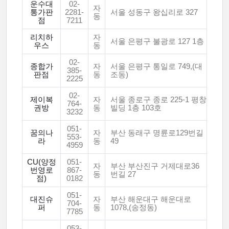
운수대
02-
자
통가판
2281-
서울 성동구 왕십리로 327
동
점
7211
리치하
자
서울 은평구 불광로 127 1층
우스
동
02-
종합가
자
서울 은평구 통일로 749,(대
385-
판점
동
조동)
2225
02-
제이복
자
서울 종로구 종로 225-1 평창
764-
권방
동
빌딩 1층 103호
3232
051-
꿈의나
자
부산 동래구 명륜로129번길
553-
라
동
49
4959
CU(양정
051-
자
부산 부산진구 거제대로36
번영로
867-
동
번길 27
점)
0182
051-
대진슈
자
부산 해운대구 해운대로
704-
퍼
동
1078,(송정동)
7785
053-