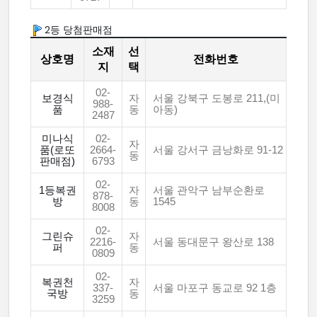
2등 당첨판매점
소재
선
상호명
전화번호
지
택
02-
보경식
자
서울 강북구 도봉로 211,(미
988-
품
동
아동)
2487
미나식
02-
자
품(로또
2664-
서울 강서구 금낭화로 91-12
동
판매점)
6793
02-
1등복권
자
서울 관악구 남부순환로
878-
방
동
1545
8008
02-
그린슈
자
2216-
서울 동대문구 왕산로 138
퍼
동
0809
02-
복권천
자
337-
서울 마포구 동교로 92 1층
국방
동
3259