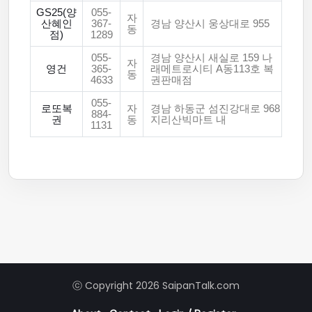
GS25(양
055-
자
산혜인
367-
경남 양산시 웅상대로 955
동
점)
1289
055-
경남 양산시 새실로 159 나
자
영건
365-
래메트로시티 A동113호 복
동
4633
권판매점
055-
로또복
자
경남 하동군 섬진강대로 968
884-
권
동
지리산빅마트 내
1131
ⓒ Copyright 2026 SaipanTalk.com