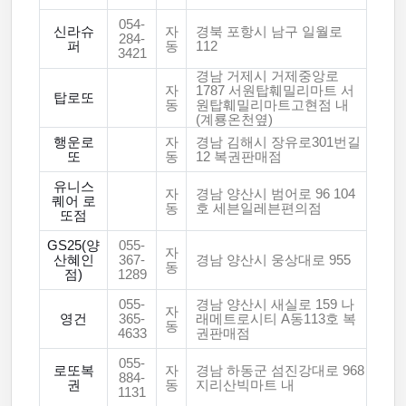
054-
신라슈
자
경북 포항시 남구 일월로
284-
퍼
동
112
3421
경남 거제시 거제중앙로
자
1787 서원탑훼밀리마트 서
탑로또
동
원탑훼밀리마트고현점 내
(계룡온천옆)
행운로
자
경남 김해시 장유로301번길
또
동
12 복권판매점
유니스
자
경남 양산시 범어로 96 104
퀘어 로
동
호 세븐일레븐편의점
또점
GS25(양
055-
자
산혜인
367-
경남 양산시 웅상대로 955
동
점)
1289
055-
경남 양산시 새실로 159 나
자
영건
365-
래메트로시티 A동113호 복
동
4633
권판매점
055-
로또복
자
경남 하동군 섬진강대로 968
884-
권
동
지리산빅마트 내
1131