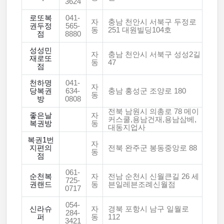
3624
로또복
041-
자
충남 천안시 서북구 두정로
권두정
565-
동
251 대원빌딩104호
점
8880
성성민
자
충남 천안시 서북구 성성2길
재로또
동
47
점
천하명
041-
자
당복권
634-
충남 홍성군 조양로 180
동
방
0808
전북 남원시 의총로 78 메이
좋은날
자
커스쿨,용남건재,용남삼베,
복권방
동
대동지업사
복권1번
자
지편의
전북 완주군 봉동중앙로 88
동
점
061-
순천복
자
전남 순천시 신월큰길 26 세
725-
권랜드
동
븐일레븐조례신월점
0717
054-
신라슈
자
경북 포항시 남구 일월로
284-
퍼
동
112
3421