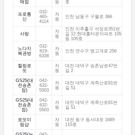
매점
동
호
032-
프로통
자
465-
인천 남동구 구월로 366
신
동
4114
인천 미추홀구 석정로351번
자
사랑
길 12 현대홈타운아파트 105
동
동 105호
032-
노다지
자
819-
인천 연수구 앵고개로 256
복권방
동
6338
힐링로
자
대전 대덕구 송촌남로47번
또
동
길 2
GS25(대
042-
자
대전 대덕구 계족산로81번
전송촌
632-
동
길 51
점)
5503
GS25(대
042-
자
대전 대덕구 계족산로81번
전송촌
632-
동
길 51
점)
5503
로또미
자
대전 동구 동서대로 1689
림샵
동
115호
GS25(뉴
042-