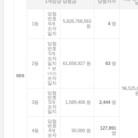
1게임당 당첨금
당첨자수
당첨
번호
5,826,768,563
1등
6개
4
명
원
숫자
일치
당첨
번호
5개
숫자
2등
일치
61,658,927 원
63
명
+ 보
너스
989
숫자
일치
96,525,
당첨
번호
3등
5개
1,589,408 원
2,444
명
숫자
일치
당첨
번호
127,891
4등
4개
50,000 원
명
숫자