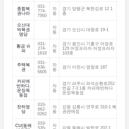
031-
종합복
자
경기 양평군 북한강로 12 1
774-
권나라
동
층
7950
오산대
자
박복권
경기 오산시 대원로 19-1
동
명당
031-
경기 용인시 기흥구 어정로
황금 슈
자
274-
129 어정프라자 어정프라자
퍼
동
1818
103호
031-
주택복
자
636-
경기 이천시 영창로 187
권
동
5605
커피에
경기 파주시 와석순환로252
반하다.
자
번길 7-3 1층 커피에반하다
운정목
동
운정목동점
동점
033-
천하명
자
강원 강릉시 연주로 310-1 복
662-
당
동
권판매점
0262
033-
CU(동해
자
535-
강원 동해시 발한로 207-1