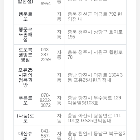
발한점)
동
6954
행운로
자
충북 진천군 덕금로 792 편
또
동
의점 내
행운로
자
충북 청주시 상당구 호미로
또판매
동
195
점
로또복
043-
자
충북 청주시 서원구 월평로
권방분
287-
동
78
평점
2259
포유25
시편의
자
충남 당진시 덕평로 1304 3
점복권
동
동 포유25시편의점내
방
070-
푸른로
자
충남 당진시 무수동로 129
8222-
또
동
여울빌딩103호
9872
(나눔)로
자
충남 아산시 탕정면로 111
또
동
101호 GS25편의점내
041-
대산슈
자
충남 천안시 동남구 복구정3
557-
퍼
동
길 1