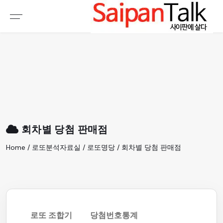
여행정보
생활정보
추천여행지
부동산
액티비티
운세
오늘날씨
로또
회차별 당첨 판매점
갤러리 & 동영상
Home / 로또분석자료실 / 로또명당 / 회차별 당첨 판매점
로또 조합기
당첨번호통계