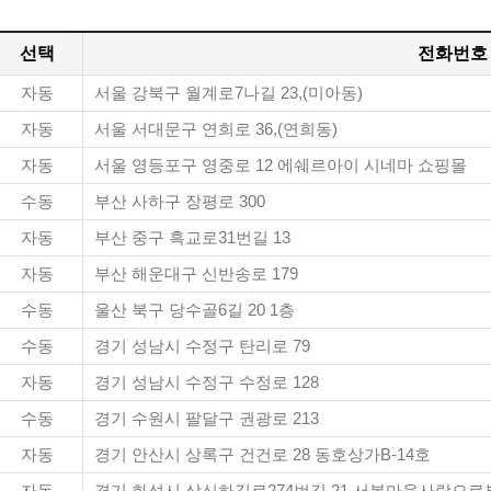
선택
전화번호
자동
서울 강북구 월계로7나길 23,(미아동)
자동
서울 서대문구 연희로 36,(연희동)
자동
서울 영등포구 영중로 12 에쉐르아이 시네마 쇼핑몰
수동
부산 사하구 장평로 300
자동
부산 중구 흑교로31번길 13
자동
부산 해운대구 신반송로 179
수동
울산 북구 당수골6길 20 1층
수동
경기 성남시 수정구 탄리로 79
자동
경기 성남시 수정구 수정로 128
수동
경기 수원시 팔달구 권광로 213
자동
경기 안산시 상록구 건건로 28 동호상가B-14호