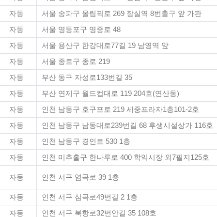
자동
서울 송파구 올림픽로 269 잠실역 8번출구 앞 가판
자동
서울 영등포구 영중로 48
자동
서울 용산구 한강대로77길 19 남영역 앞
자동
서울 종로구 종로 219
자동
부산 동구 자성로133번길 35
자동
부산 연제구 월드컵대로 119 204호(연산동)
자동
인천 남동구 호구포로 219 세중프라자1층101-2호
자동
인천 남동구 남동대로239번길 68 후생시설상가 116호
자동
인천 남동구 경인로 530 1층
자동
인천 미추홀구 한나루로 400 학익시장 외7필지125호
자동
인천 서구 염곡로 39 1층
자동
인천 서구 심곡로49번길 2 1층
자동
인천 서구 북항로32번안길 35 108호