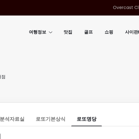
Overcast C
여행정보
맛집
골프
쇼핑
사이판B
매점
분석자료실
로또기본상식
로또명당