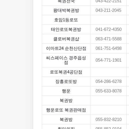
복권천국
043-422-2151
왕대박복권방
043-211-2045
호암1등로또
태안로또복권방
041-672-4350
클로버복권샵
063-471-5588
이마트24 순천산단점
061-751-6498
씨스페이스 경주읍성
054-771-1901
점
로또복권4공단점
장흥로또방
054-286-6278
행운
055-633-8078
복권방
행운로또 복권판매점
복권방
055-832-8210