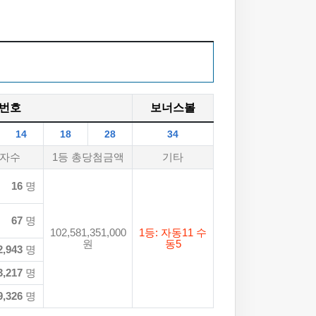
번호
보너스볼
14
18
28
34
자수
1등 총당첨금액
기타
16
명
67
명
102,581,351,000
1등: 자동11 수
원
동5
2,943
명
3,217
명
9,326
명