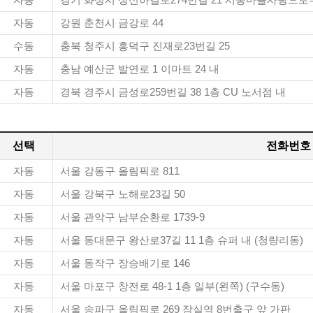
자동
경기 화성시 상신하길로274번길 21 서봉마을사랑으로부영
자동
강원 춘천시 금강로 44
수동
충북 청주시 흥덕구 진재로23번길 25
자동
충남 예산군 발연로 1 이마트 24 내
자동
경북 경주시 금성로259번길 38 1층 CU 노서점 내
선택
전화번호
자동
서울 강동구 올림픽로 811
자동
서울 강북구 노해로23길 50
자동
서울 관악구 남부순환로 1739-9
자동
서울 동대문구 왕산로37길 11 1층 슈퍼 내 (청량리동)
자동
서울 동작구 장승배기로 146
자동
서울 마포구 창전로 48-1 1층 일부(왼쪽) (구수동)
자동
서울 송파구 올림픽로 269 잠실역 8번출구 앞 가판