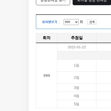
명당판매점 찾기
회차별 당첨 판매점
회
회차
추첨일
2022-01-22
1등
999
2등
3등
4등
5등