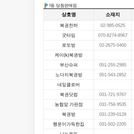
1등 당첨판매점
상호명
소재지
복권천하
02-985-0525
굿타임
070-8274-8967
로또방
02-2675-5400
케이(k)복권방
부산슈퍼
051-255-2985
노다지복권방
051-543-2852
네잎클로버
복권닷컴
031-721-9767
농협앞 가판점
031-758-9535
복권방
031-239-0128
행운이가득한집
031-502-2205