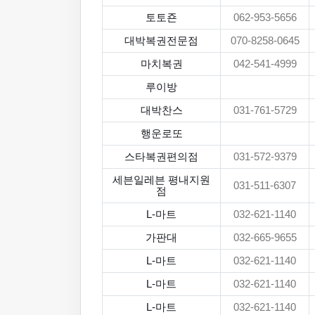
토토죤
062-953-5656
대박복권전문점
070-8258-0645
마치복권
042-541-4999
루이방
대박찬스
031-761-5729
행운로또
스타복권편의점
031-572-9379
세븐일레븐 평내지원
031-511-6307
점
L-마트
032-621-1140
가판대
032-665-9655
L-마트
032-621-1140
L-마트
032-621-1140
L-마트
032-621-1140