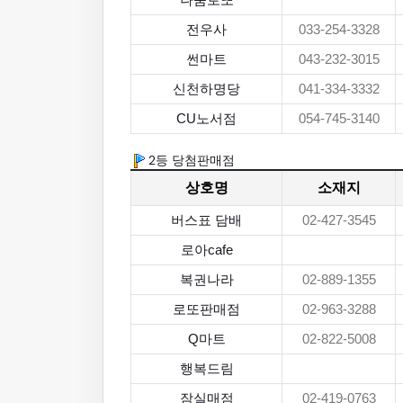
나눔로또
전우사
033-254-3328
썬마트
043-232-3015
신천하명당
041-334-3332
CU노서점
054-745-3140
2등 당첨판매점
상호명
소재지
버스표 담배
02-427-3545
로아cafe
복권나라
02-889-1355
로또판매점
02-963-3288
Q마트
02-822-5008
행복드림
잠실매점
02-419-0763