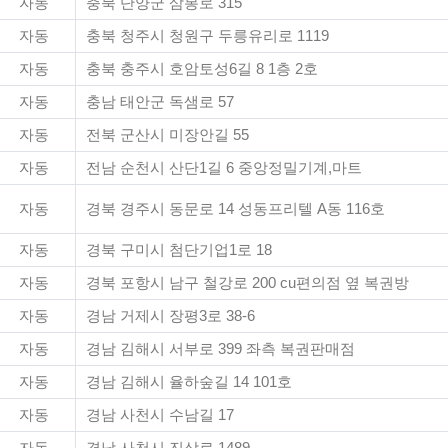
자동
충북 단양군 삼봉로 315
자동
충북 청주시 청원구 두릉유리로 1119
자동
충북 충주시 호암토성6길 8 1층 2호
자동
충남 태안군 독샘로 57
자동
전북 군산시 미장안길 55
자동
전남 순천시 산단1길 6 중앙정밀기계,마트
자동
경북 경주시 동문로 14 성동프리텔 A동 116호
자동
경북 구미시 첨단기업1로 18
자동
경북 포항시 남구 철강로 200 cu편의점 옆 복권방
자동
경남 거제시 장평3로 38-6
자동
경남 김해시 서부로 399 좌측 복권판매점
자동
경남 김해시 율하숲길 14 101호
자동
경남 사천시 수남길 17