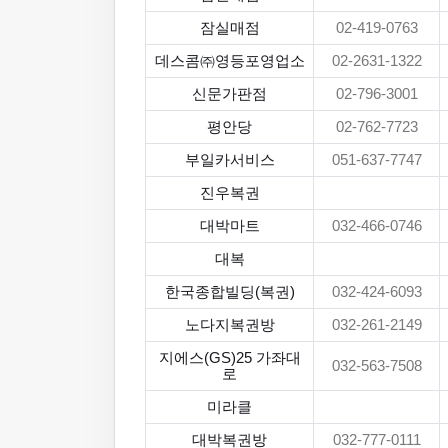
잠실매점
02-419-0763
데스콤㈜영등포영업소
02-2631-1322
신문가판점
02-796-3001
평안당
02-762-7723
부일카서비스
051-637-7747
진우복권
대박마트
032-466-0746
대복
한국종합빌딩(복권)
032-424-6093
노다지복권방
032-261-2149
지에스(GS)25 가좌대
032-563-7508
로
미라클
대박복권방
032-777-0111