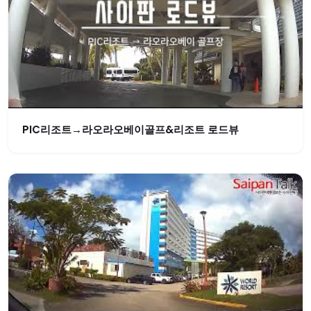
PIC리조트→라오라오베이골프&리조트 로드뷰