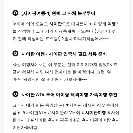
[
사이판여행
-4] 완벽 그 자체 북부투어
어제에 이어 오늘도
사이판
으로 떠나본다 :d 이렇게
여행
기
를 작성하니 그때 기억이 새록새록 떠오른다 (점점 더 잊
기 전에 작성하는 포스팅!) 2일차 마나가하섬에서~~~
사이판 여행
- 사이판 입국시 필요 서류 준비
사실 여행사에서는 이 부분은 전혀 이야기하지 않았다. 조
금더 확실해 지면 다시 업데이트 할 예정이다. 그럼, 얼
마 안 남았지만 잘 준비해서 가보자~!!~~~
사이판
ATV 투어 아이랑 해외
여행
가족
여행
추천
그래서 내가 만든 동영상 짠! ▼사이판 레시피 ATV 투어상
품▼ #사이판ATV #사이판ATV투어 #
사이판여행
#사이
판레시피 #사이판 #사이판투어추천 #사이판아이랑 #사
이판가족여행