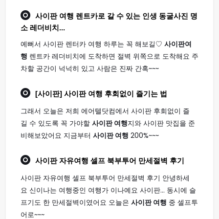
사이판 여행
렌트카로 갈 수 있는 인생 동굴사진 명
소 레더비치...
예뻐서 사이판 렌터카 여행 하루는 꼭 해보길♡
사이판여
행
렌트카 레더비치에 도착하면 절벽 위쪽으로 도착해요 주
차할 공간이 넉넉히 있고 사람은 진짜 간혹~~~
[사이판]
사이판 여행
후회없이 즐기는 법
그래서 오늘은 저희 에어텔닷컴에서 사이판 후회없이 즐
길 수 있도록 꼭 가야할
사이판 여행
지와 사이판 맛집을 준
비해보았어요 지금부터
사이판 여행
200%~~~
사이판
자유
여행
셀프 북부투어 만세절벽 후기
사이판 자유여행 셀프 북부투어 만세절벽 후기 안녕하세
요 신이나는 여행중인 여행가 이나예요 사이판... 동시에 슬
프기도 한 만세절벽이였어요 오늘은
사이판 여행
중 셀프투
어로~~~