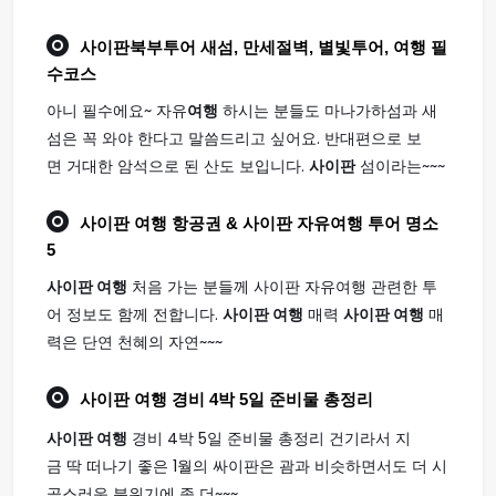
사이판
북부투어 새섬, 만세절벽, 별빛투어,
여행
필
수코스
아니 필수에요~ 자유
여행
하시는 분들도 마나가하섬과 새
섬은 꼭 와야 한다고 말씀드리고 싶어요. 반대편으로 보
면 거대한 암석으로 된 산도 보입니다.
사이판
섬이라는~~~
사이판 여행
항공권 & 사이판 자유여행 투어 명소
5
사이판 여행
처음 가는 분들께 사이판 자유여행 관련한 투
어 정보도 함께 전합니다.
사이판 여행
매력
사이판 여행
매
력은 단연 천혜의 자연~~~
사이판 여행
경비 4박 5일 준비물 총정리
사이판 여행
경비 4박 5일 준비물 총정리 건기라서 지
금 딱 떠나기 좋은 1월의 싸이판은 괌과 비슷하면서도 더 시
골스러운 분위기에 좀 더~~~