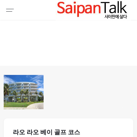
여행정보
생활정보
추천여행지
부동산
액티비티
운세
오늘날씨
로또
갤러리 & 동영상
1
라오 라오 베이 골프 코스