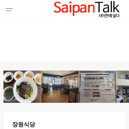
여행정보
생활정보
추천여행지
부동산
액티비티
운세
오늘날씨
로또
갤러리 & 동영상
1
2
3
4
5
장원식당