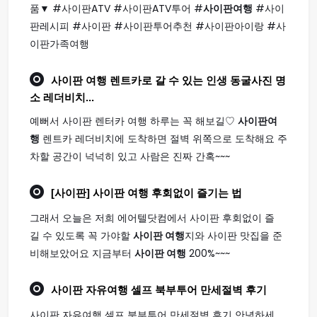
품▼ #사이판ATV #사이판ATV투어 #
사이판여행
#사이
판레시피 #사이판 #사이판투어추천 #사이판아이랑 #사
이판가족여행
사이판 여행
렌트카로 갈 수 있는 인생 동굴사진 명
소 레더비치...
예뻐서 사이판 렌터카 여행 하루는 꼭 해보길♡
사이판여
행
렌트카 레더비치에 도착하면 절벽 위쪽으로 도착해요 주
차할 공간이 넉넉히 있고 사람은 진짜 간혹~~~
[사이판]
사이판 여행
후회없이 즐기는 법
그래서 오늘은 저희 에어텔닷컴에서 사이판 후회없이 즐
길 수 있도록 꼭 가야할
사이판 여행
지와 사이판 맛집을 준
비해보았어요 지금부터
사이판 여행
200%~~~
사이판
자유
여행
셀프 북부투어 만세절벽 후기
사이판 자유여행 셀프 북부투어 만세절벽 후기 안녕하세