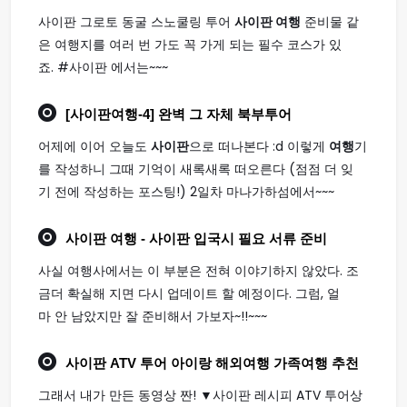
사이판 그로토 동굴 스노쿨링 투어
사이판 여행
준비물 같
은 여행지를 여러 번 가도 꼭 가게 되는 필수 코스가 있
죠. #사이판 에서는~~~
[
사이판여행
-4] 완벽 그 자체 북부투어
어제에 이어 오늘도
사이판
으로 떠나본다 :d 이렇게
여행
기
를 작성하니 그때 기억이 새록새록 떠오른다 (점점 더 잊
기 전에 작성하는 포스팅!) 2일차 마나가하섬에서~~~
사이판 여행
- 사이판 입국시 필요 서류 준비
사실 여행사에서는 이 부분은 전혀 이야기하지 않았다. 조
금더 확실해 지면 다시 업데이트 할 예정이다. 그럼, 얼
마 안 남았지만 잘 준비해서 가보자~!!~~~
사이판
ATV 투어 아이랑 해외
여행
가족
여행
추천
그래서 내가 만든 동영상 짠! ▼사이판 레시피 ATV 투어상