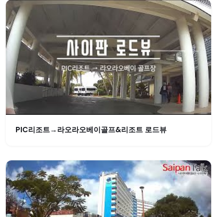
PIC리조트→라오라오베이골프&리조트 로드뷰