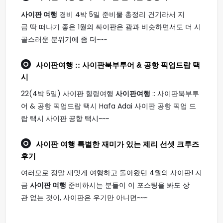
사이판 여행
경비 4박 5일 준비물 총정리 건기라서 지
금 딱 떠나기 좋은 1월의 싸이판은 괌과 비슷하면서도 더 시
골스러운 분위기에 좀 더~~~
사이판여행
:: 사이판북부투어 & 공항 픽업드랍 택
시
22(4박 5일) 사이판 힐링여행
사이판여행
:: 사이판북부투
어 & 공항 픽업드랍 택시 Hafa Adai 사이판 공항 픽업 드
랍 택시 사이판 공항 택시~~~
사이판 여행
특별한 재미가 있는 제리 선셋 크루즈
후기
여러모로 정말 재밋게 여행하고 돌아왔던 4월의 사이판! 지
금
사이판 여행
준비하시는 분들이 이 포스팅을 봐도 상
관 없는 것이, 사이판은 우기만 아니면~~~