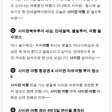
요 신이나는 여행중인 여행가 이나예요 사이판... 동시에 슬
프기도 한 만세절벽이였어요 오늘은
사이판 여행
중 셀프투
어로~~~
사이판
북부투어 새섬, 만세절벽, 별빛투어,
여행
필
수코스
아니 필수에요~ 자유
여행
하시는 분들도 마나가하섬과 새
섬은 꼭 와야 한다고 말씀드리고 싶어요. 반대편으로 보
면 거대한 암석으로 된 산도 보입니다.
사이판
섬이라는~~~
사이판 여행
항공권 & 사이판 자유여행 투어 명소
5
사이판 여행
처음 가는 분들께 사이판 자유여행 관련한 투
어 정보도 함께 전합니다.
사이판 여행
매력
사이판 여행
매
력은 단연 천혜의 자연~~~
사이판 여행
경비 4박 5일 준비물 총정리