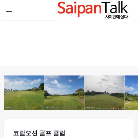
여행정보
생활정보
추천여행지
부동산
액티비티
운세
오늘날씨
로또
갤러리 & 동영상
1
2
3
4
5
6
7
8
9
10
11
12
13
14
15
16
17
18
19
20
코랄오션 골프 클럽