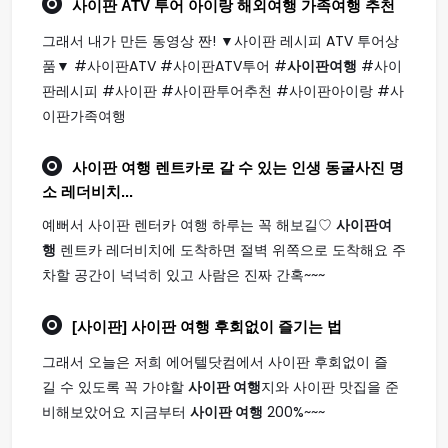
사이판
ATV 투어 아이랑 해외
여행
가족
여행
추천
그래서 내가 만든 동영상 짠! ▼사이판 레시피 ATV 투어상
품▼ #사이판ATV #사이판ATV투어 #
사이판여행
#사이
판레시피 #사이판 #사이판투어추천 #사이판아이랑 #사
이판가족여행
사이판 여행
렌트카로 갈 수 있는 인생 동굴사진 명
소 레더비치...
예뻐서 사이판 렌터카 여행 하루는 꼭 해보길♡
사이판여
행
렌트카 레더비치에 도착하면 절벽 위쪽으로 도착해요 주
차할 공간이 넉넉히 있고 사람은 진짜 간혹~~~
[사이판]
사이판 여행
후회없이 즐기는 법
그래서 오늘은 저희 에어텔닷컴에서 사이판 후회없이 즐
길 수 있도록 꼭 가야할
사이판 여행
지와 사이판 맛집을 준
비해보았어요 지금부터
사이판 여행
200%~~~