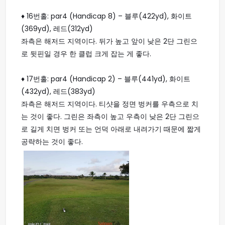
♦ 16번홀: par4 (Handicap 8) – 블루(422yd), 화이트
(369yd), 레드(312yd)
좌측은 해저드 지역이다. 뒤가 높고 앞이 낮은 2단 그린으
로 뒷핀일 경우 한 클럽 크게 잡는 게 좋다.
♦ 17번홀: par4 (Handicap 2) – 블루(441yd), 화이트
(432yd), 레드(383yd)
좌측은 해저드 지역이다. 티샷을 정면 벙커를 우측으로 치
는 것이 좋다. 그린은 좌측이 높고 우측이 낮은 2단 그린으
로 길게 치면 벙커 또는 언덕 아래로 내려가기 때문에 짧게
공략하는 것이 좋다.