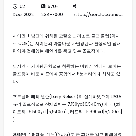
02
670-
Dec, 2022
234-7000
https://coraloceansa..
사이판 최남단에 위치한 코랄오션 리조트 골프 클럽(약자
로 COR)은 사이판의 아름다운 자연경관과 환상적인 남태
평양과 접해있는 해안가를 품고 있는 골프장이다.
낮시간대 사이판공항으로 착륙하는 비행기 안에서 보이는
골프장이 바로 이곳이며 공항에서 5분거리에 위치하고 있
다.
프로골퍼 래리 넬슨(Larry Nelson)이 설계하였으며 LPGA
규격 골프장으로 전체길이는 7,150yd(6,540m)이다. (화
이트티 : 6,500yd [5,940m] , 레드티 : 5,690yd[5,200m]
)
2018년 슈퍼태풍 '위투'(Yutu)로 큰 피해를 입고 폐쇄하였