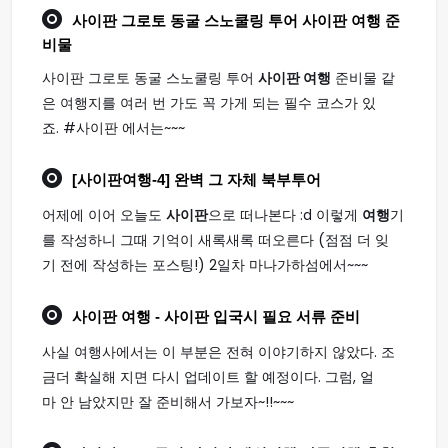
사이판 그로토 동굴 스노쿨링 투어
사이판 여행
준
비물
사이판 그로토 동굴 스노쿨링 투어
사이판 여행
준비물 같
은 여행지를 여러 번 가도 꼭 가게 되는 필수 코스가 있
죠. #사이판 에서는~~~
[
사이판여행
-4] 완벽 그 자체 북부투어
어제에 이어 오늘도
사이판
으로 떠나본다 :d 이렇게
여행
기
를 작성하니 그때 기억이 새록새록 떠오른다 (점점 더 잊
기 전에 작성하는 포스팅!) 2일차 마나가하섬에서~~~
사이판 여행
- 사이판 입국시 필요 서류 준비
사실 여행사에서는 이 부분은 전혀 이야기하지 않았다. 조
금더 확실해 지면 다시 업데이트 할 예정이다. 그럼, 얼
마 안 남았지만 잘 준비해서 가보자~!!~~~