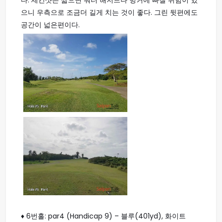
다. 세컨샷은 짧으면 워터 해저드나 벙커에 빠질 위험이 있
으니 우측으로 조금더 길게 치는 것이 좋다. 그린 뒷편에도
공간이 넓은편이다.
♦ 6번홀: par4 (Handicap 9) – 블루(401yd), 화이트