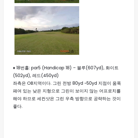
♦ 18번홀: par5 (Handicap 18) – 블루(607yd), 화이트
(502yd), 레드(450yd)
좌측은 OB지역이다. 그린 전방 80yd ~50yd 지점이 움푹
패여 있는 낮은 지형으로 그린이 보이지 않는 어프로치를
해야 하므로 세컨샷은 그린 우측 방향으로 공략하는 것이
좋다.