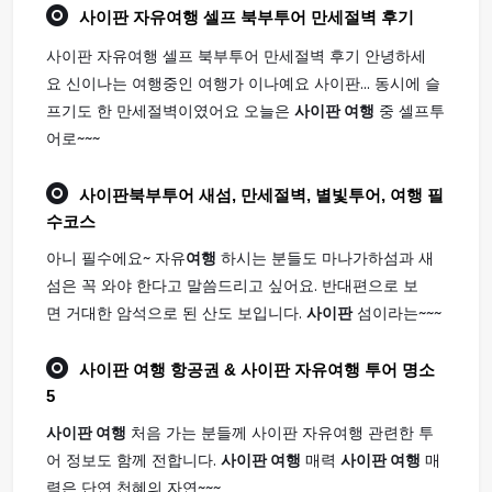
사이판
자유
여행
셀프 북부투어 만세절벽 후기
사이판 자유여행 셀프 북부투어 만세절벽 후기 안녕하세
요 신이나는 여행중인 여행가 이나예요 사이판... 동시에 슬
프기도 한 만세절벽이였어요 오늘은
사이판 여행
중 셀프투
어로~~~
사이판
북부투어 새섬, 만세절벽, 별빛투어,
여행
필
수코스
아니 필수에요~ 자유
여행
하시는 분들도 마나가하섬과 새
섬은 꼭 와야 한다고 말씀드리고 싶어요. 반대편으로 보
면 거대한 암석으로 된 산도 보입니다.
사이판
섬이라는~~~
사이판 여행
항공권 & 사이판 자유여행 투어 명소
5
사이판 여행
처음 가는 분들께 사이판 자유여행 관련한 투
어 정보도 함께 전합니다.
사이판 여행
매력
사이판 여행
매
력은 단연 천혜의 자연~~~