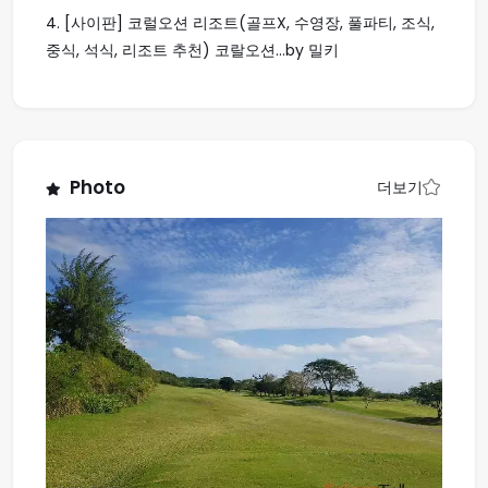
4.
[사이판] 코럴오션 리조트(골프X, 수영장, 풀파티, 조식,
중식, 석식, 리조트 추천) 코랄오션...by 밀키
Photo
더보기