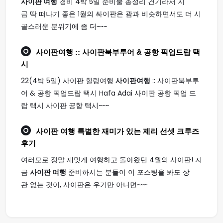
사이판 여행
경비 4박 5일 준비물 총정리 건기라서 지
금 딱 떠나기 좋은 1월의 싸이판은 괌과 비슷하면서도 더 시
골스러운 분위기에 좀 더~~~
사이판여행
:: 사이판북부투어 & 공항 픽업드랍 택
시
22(4박 5일) 사이판 힐링여행
사이판여행
:: 사이판북부투
어 & 공항 픽업드랍 택시 Hafa Adai 사이판 공항 픽업 드
랍 택시 사이판 공항 택시~~~
사이판 여행
특별한 재미가 있는 제리 선셋 크루즈
후기
여러모로 정말 재밋게 여행하고 돌아왔던 4월의 사이판! 지
금
사이판 여행
준비하시는 분들이 이 포스팅을 봐도 상
관 없는 것이, 사이판은 우기만 아니면~~~