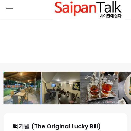
여행정보
생활정보
추천여행지
부동산
액티비티
운세
오늘날씨
로또
갤러리 & 동영상
1
2
3
4
5
6
7
8
9
10
럭키빌 (The Original Lucky Bill)