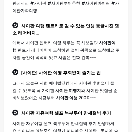
판레시피 #사이판 #사이판투어추천 #사이판아이랑 #사
이판가족여행
사이판 여행
렌트카로 갈 수 있는 인생 동굴사진 명
소 레더비치...
예뻐서 사이판 렌터카 여행 하루는 꼭 해보길♡
사이판여
행
렌트카 레더비치에 도착하면 절벽 위쪽으로 도착해요 주
차할 공간이 넉넉히 있고 사람은 진짜 간혹~~~
[사이판]
사이판 여행
후회없이 즐기는 법
그래서 오늘은 저희 에어텔닷컴에서 사이판 후회없이 즐
길 수 있도록 꼭 가야할
사이판 여행
지와 사이판 맛집을 준
비해보았어요 지금부터
사이판 여행
200%~~~
사이판
자유
여행
셀프 북부투어 만세절벽 후기
사이판 자유여행 셀프 북부투어 만세절벽 후기 안녕하세
요 신이나는 여행중인 여행가 이나예요 사이판... 동시에 슬