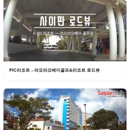
PIC리조트→라오라오베이골프&리조트 로드뷰