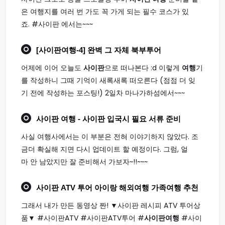
은 여행지를 여러 번 가도 꼭 가게 되는 필수 코스가 있
죠. #사이판 에서는~~~
[
사이판여행
-4] 완벽 그 자체 북부투어
어제에 이어 오늘도
사이판
으로 떠나본다 :d 이렇게
여행
기
를 작성하니 그때 기억이 새록새록 떠오른다 (점점 더 잊
기 전에 작성하는 포스팅!) 2일차 마나가하섬에서~~~
사이판 여행
- 사이판 입국시 필요 서류 준비
사실 여행사에서는 이 부분은 전혀 이야기하지 않았다. 조
금더 확실해 지면 다시 업데이트 할 예정이다. 그럼, 얼
마 안 남았지만 잘 준비해서 가보자~!!~~~
사이판
ATV 투어 아이랑 해외
여행
가족
여행
추천
그래서 내가 만든 동영상 짠! ▼사이판 레시피 ATV 투어상
품▼ #사이판ATV #사이판ATV투어 #
사이판여행
#사이