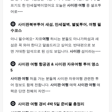
프기도 한 만세절벽이였어요 오늘은
사이판 여행
중 셀프투
어로~~~
사이판
북부투어 새섬, 만세절벽, 별빛투어,
여행
필
수코스
아니 필수에요~ 자유
여행
하시는 분들도 마나가하섬과 새
섬은 꼭 와야 한다고 말씀드리고 싶어요. 반대편으로 보
면 거대한 암석으로 된 산도 보입니다.
사이판
섬이라는~~~
사이판 여행
항공권 & 사이판 자유여행 투어 명소
5
사이판 여행
처음 가는 분들께 사이판 자유여행 관련한 투
어 정보도 함께 전합니다.
사이판 여행
매력
사이판 여행
매
력은 단연 천혜의 자연~~~
사이판 여행
경비 4박 5일 준비물 총정리