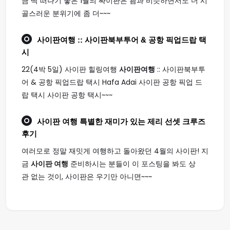
금 딱 떠나기 좋은 1월의 싸이판은 괌과 비슷하면서도 더 시
골스러운 분위기에 좀 더~~~
사이판여행
:: 사이판북부투어 & 공항 픽업드랍 택
시
22(4박 5일) 사이판 힐링여행
사이판여행
:: 사이판북부투
어 & 공항 픽업드랍 택시 Hafa Adai 사이판 공항 픽업 드
랍 택시 사이판 공항 택시~~~
사이판 여행
특별한 재미가 있는 제리 선셋 크루즈
후기
여러모로 정말 재밋게 여행하고 돌아왔던 4월의 사이판! 지
금
사이판 여행
준비하시는 분들이 이 포스팅을 봐도 상
관 없는 것이, 사이판은 우기만 아니면~~~