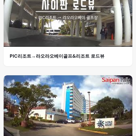
PIC리조트→라오라오베이골프&리조트 로드뷰