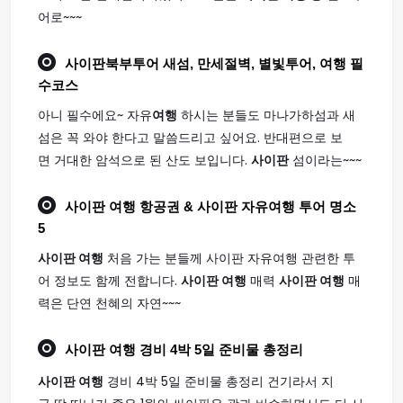
어로~~~
사이판
북부투어 새섬, 만세절벽, 별빛투어,
여행
필
수코스
아니 필수에요~ 자유
여행
하시는 분들도 마나가하섬과 새
섬은 꼭 와야 한다고 말씀드리고 싶어요. 반대편으로 보
면 거대한 암석으로 된 산도 보입니다.
사이판
섬이라는~~~
사이판 여행
항공권 & 사이판 자유여행 투어 명소
5
사이판 여행
처음 가는 분들께 사이판 자유여행 관련한 투
어 정보도 함께 전합니다.
사이판 여행
매력
사이판 여행
매
력은 단연 천혜의 자연~~~
사이판 여행
경비 4박 5일 준비물 총정리
사이판 여행
경비 4박 5일 준비물 총정리 건기라서 지