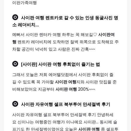
이판가족여행
사이판 여행
렌트카로 갈 수 있는 인생 동굴사진 명
소 레더비치...
예뻐서 사이판 렌터카 여행 하루는 꼭 해보길♡
사이판여
행
렌트카 레더비치에 도착하면 절벽 위쪽으로 도착해요 주
차할 공간이 넉넉히 있고 사람은 진짜 간혹~~~
[사이판]
사이판 여행
후회없이 즐기는 법
그래서 오늘은 저희 에어텔닷컴에서 사이판 후회없이 즐
길 수 있도록 꼭 가야할
사이판 여행
지와 사이판 맛집을 준
비해보았어요 지금부터
사이판 여행
200%~~~
사이판
자유
여행
셀프 북부투어 만세절벽 후기
사이판 자유여행 셀프 북부투어 만세절벽 후기 안녕하세
요 신이나는 여행중인 여행가 이나예요 사이판... 동시에 슬
프기도 한 만세절벽이였어요 오늘은
사이판 여행
중 셀프투