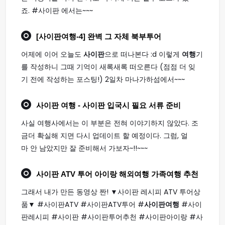
죠. #사이판 에서는~~~
[
사이판여행
-4] 완벽 그 자체 북부투어
어제에 이어 오늘도
사이판
으로 떠나본다 :d 이렇게
여행
기
를 작성하니 그때 기억이 새록새록 떠오른다 (점점 더 잊
기 전에 작성하는 포스팅!) 2일차 마나가하섬에서~~~
사이판 여행
- 사이판 입국시 필요 서류 준비
사실 여행사에서는 이 부분은 전혀 이야기하지 않았다. 조
금더 확실해 지면 다시 업데이트 할 예정이다. 그럼, 얼
마 안 남았지만 잘 준비해서 가보자~!!~~~
사이판
ATV 투어 아이랑 해외
여행
가족
여행
추천
그래서 내가 만든 동영상 짠! ▼사이판 레시피 ATV 투어상
품▼ #사이판ATV #사이판ATV투어 #
사이판여행
#사이
판레시피 #사이판 #사이판투어추천 #사이판아이랑 #사