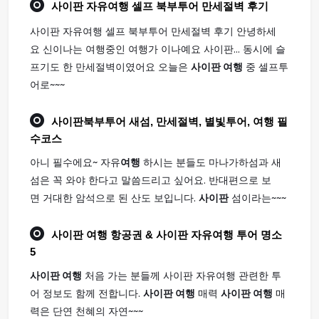
사이판
자유
여행
셀프 북부투어 만세절벽 후기
사이판 자유여행 셀프 북부투어 만세절벽 후기 안녕하세
요 신이나는 여행중인 여행가 이나예요 사이판... 동시에 슬
프기도 한 만세절벽이였어요 오늘은
사이판 여행
중 셀프투
어로~~~
사이판
북부투어 새섬, 만세절벽, 별빛투어,
여행
필
수코스
아니 필수에요~ 자유
여행
하시는 분들도 마나가하섬과 새
섬은 꼭 와야 한다고 말씀드리고 싶어요. 반대편으로 보
면 거대한 암석으로 된 산도 보입니다.
사이판
섬이라는~~~
사이판 여행
항공권 & 사이판 자유여행 투어 명소
5
사이판 여행
처음 가는 분들께 사이판 자유여행 관련한 투
어 정보도 함께 전합니다.
사이판 여행
매력
사이판 여행
매
력은 단연 천혜의 자연~~~