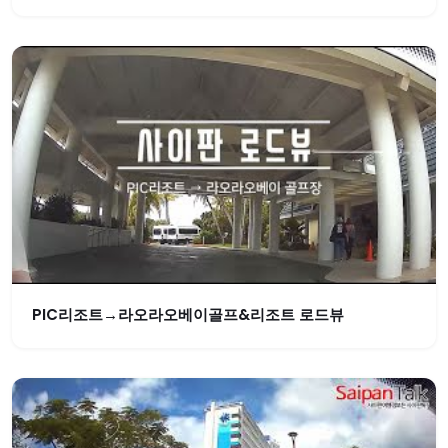
PIC리조트→라오라오베이골프&리조트 로드뷰