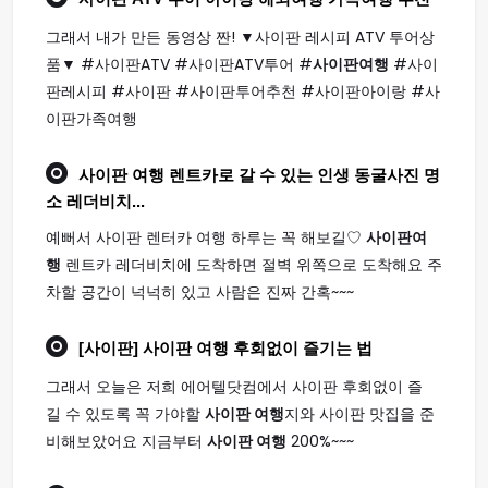
그래서 내가 만든 동영상 짠! ▼사이판 레시피 ATV 투어상
품▼ #사이판ATV #사이판ATV투어 #
사이판여행
#사이
판레시피 #사이판 #사이판투어추천 #사이판아이랑 #사
이판가족여행
사이판 여행
렌트카로 갈 수 있는 인생 동굴사진 명
소 레더비치...
예뻐서 사이판 렌터카 여행 하루는 꼭 해보길♡
사이판여
행
렌트카 레더비치에 도착하면 절벽 위쪽으로 도착해요 주
차할 공간이 넉넉히 있고 사람은 진짜 간혹~~~
[사이판]
사이판 여행
후회없이 즐기는 법
그래서 오늘은 저희 에어텔닷컴에서 사이판 후회없이 즐
길 수 있도록 꼭 가야할
사이판 여행
지와 사이판 맛집을 준
비해보았어요 지금부터
사이판 여행
200%~~~