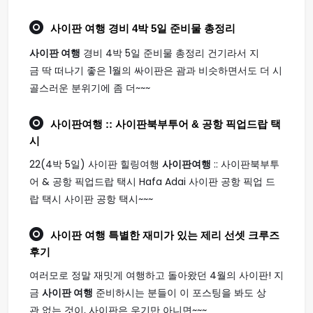
사이판 여행
경비 4박 5일 준비물 총정리
사이판 여행
경비 4박 5일 준비물 총정리 건기라서 지
금 딱 떠나기 좋은 1월의 싸이판은 괌과 비슷하면서도 더 시
골스러운 분위기에 좀 더~~~
사이판여행
:: 사이판북부투어 & 공항 픽업드랍 택
시
22(4박 5일) 사이판 힐링여행
사이판여행
:: 사이판북부투
어 & 공항 픽업드랍 택시 Hafa Adai 사이판 공항 픽업 드
랍 택시 사이판 공항 택시~~~
사이판 여행
특별한 재미가 있는 제리 선셋 크루즈
후기
여러모로 정말 재밋게 여행하고 돌아왔던 4월의 사이판! 지
금
사이판 여행
준비하시는 분들이 이 포스팅을 봐도 상
관 없는 것이, 사이판은 우기만 아니면~~~