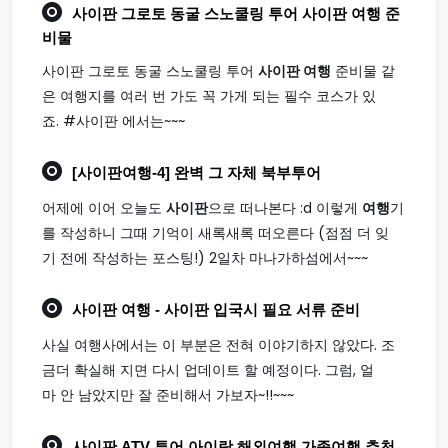
사이판 그로토 동굴 스노쿨링 투어
사이판 여행
준
비물
사이판 그로토 동굴 스노쿨링 투어
사이판 여행
준비물 같
은 여행지를 여러 번 가도 꼭 가게 되는 필수 코스가 있
죠. #사이판 에서는~~~
[
사이판여행
-4] 완벽 그 자체 북부투어
어제에 이어 오늘도
사이판
으로 떠나본다 :d 이렇게
여행
기
를 작성하니 그때 기억이 새록새록 떠오른다 (점점 더 잊
기 전에 작성하는 포스팅!) 2일차 마나가하섬에서~~~
사이판 여행
- 사이판 입국시 필요 서류 준비
사실 여행사에서는 이 부분은 전혀 이야기하지 않았다. 조
금더 확실해 지면 다시 업데이트 할 예정이다. 그럼, 얼
마 안 남았지만 잘 준비해서 가보자~!!~~~
사이판
ATV 투어 아이랑 해외
여행
가족
여행
추천