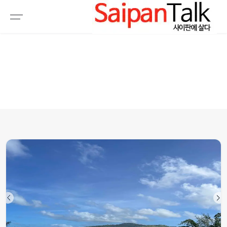
여행정보
생활정보
추천여행지
부동산
액티비티
운세
오늘날씨
로또
갤러리 & 동영상