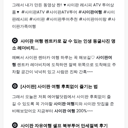
그래서 내가 만든 동영상 짠! ▼사이판 레시피 ATV 투어상
품▼ #사이판ATV #사이판ATV투어 #
사이판여행
#사이
판레시피 #사이판 #사이판투어추천 #사이판아이랑 #사
이판가족여행
사이판 여행
렌트카로 갈 수 있는 인생 동굴사진 명
소 레더비치...
예뻐서 사이판 렌터카 여행 하루는 꼭 해보길♡
사이판여
행
렌트카 레더비치에 도착하면 절벽 위쪽으로 도착해요 주
차할 공간이 넉넉히 있고 사람은 진짜 간혹~~~
[사이판]
사이판 여행
후회없이 즐기는 법
그래서 오늘은 저희 에어텔닷컴에서 사이판 후회없이 즐
길 수 있도록 꼭 가야할
사이판 여행
지와 사이판 맛집을 준
비해보았어요 지금부터
사이판 여행
200%~~~
사이판
자유
여행
셀프 북부투어 만세절벽 후기