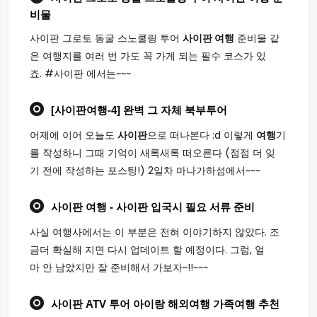
비물
사이판 그로토 동굴 스노쿨링 투어
사이판 여행
준비물 같
은 여행지를 여러 번 가도 꼭 가게 되는 필수 코스가 있
죠. #사이판 에서는~~~
[
사이판여행
-4] 완벽 그 자체 북부투어
어제에 이어 오늘도
사이판
으로 떠나본다 :d 이렇게
여행
기
를 작성하니 그때 기억이 새록새록 떠오른다 (점점 더 잊
기 전에 작성하는 포스팅!) 2일차 마나가하섬에서~~~
사이판 여행
- 사이판 입국시 필요 서류 준비
사실 여행사에서는 이 부분은 전혀 이야기하지 않았다. 조
금더 확실해 지면 다시 업데이트 할 예정이다. 그럼, 얼
마 안 남았지만 잘 준비해서 가보자~!!~~~
사이판
ATV 투어 아이랑 해외
여행
가족
여행
추천