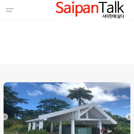
여행정보
생활정보
추천여행지
부동산
액티비티
운세
오늘날씨
로또
갤러리 & 동영상