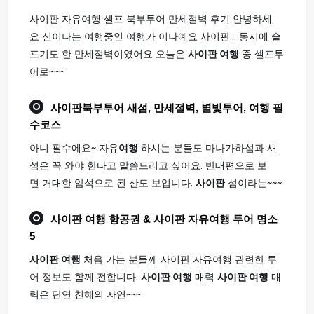
사이판 자유여행 셀프 북부투어 만세절벽 후기 안녕하세
요 신이나는 여행중인 여행가 이나예요 사이판... 동시에 슬
프기도 한 만세절벽이였어요 오늘은
사이판 여행
중 셀프투
어로~~~
사이판
북부투어 새섬, 만세절벽, 별빛투어,
여행
필
수코스
아니 필수에요~ 자유
여행
하시는 분들도 마나가하섬과 새
섬은 꼭 와야 한다고 말씀드리고 싶어요. 반대편으로 보
면 거대한 암석으로 된 산도 보입니다.
사이판
섬이라는~~~
사이판 여행
항공권 & 사이판 자유여행 투어 명소
5
사이판 여행
처음 가는 분들께 사이판 자유여행 관련한 투
어 정보도 함께 전합니다.
사이판 여행
매력
사이판 여행
매
력은 단연 천혜의 자연~~~