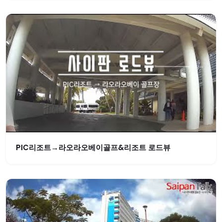
PIC리조트→라오라오베이골프&리조트 로드뷰