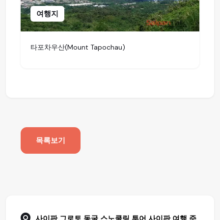
여행지
타포차우산(Mount Tapochau)
목록보기
사이판 그로토 동굴 스노쿨링 투어
사이판 여행
준