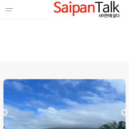
여행정보
생활정보
추천여행지
부동산
액티비티
운세
오늘날씨
로또
갤러리 & 동영상