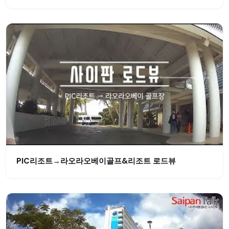
PIC리조트→라오라오베이골프&리조트 로드뷰