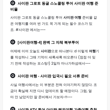
사이판 그로토 동굴 스노쿨링 투어
사이판 여행
준
비물
사이판 그로토 동굴 스노쿨링 투어
사이판 여행
준비물 같
은 여행지를 여러 번 가도 꼭 가게 되는 필수 코스가 있
죠. #사이판 에서는~~~
[
사이판여행
-4] 완벽 그 자체 북부투어
어제에 이어 오늘도
사이판
으로 떠나본다 :d 이렇게
여행
기
를 작성하니 그때 기억이 새록새록 떠오른다 (점점 더 잊
기 전에 작성하는 포스팅!) 2일차 마나가하섬에서~~~
사이판 여행
- 사이판 입국시 필요 서류 준비
사실 여행사에서는 이 부분은 전혀 이야기하지 않았다. 조
금더 확실해 지면 다시 업데이트 할 예정이다. 그럼, 얼
마 안 남았지만 잘 준비해서 가보자~!!~~~
사이판
ATV 투어 아이랑 해외
여행
가족
여행
추천