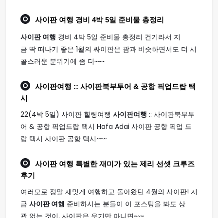
사이판 여행
경비 4박 5일 준비물 총정리
사이판 여행
경비 4박 5일 준비물 총정리 건기라서 지
금 딱 떠나기 좋은 1월의 싸이판은 괌과 비슷하면서도 더 시
골스러운 분위기에 좀 더~~~
사이판여행
:: 사이판북부투어 & 공항 픽업드랍 택
시
22(4박 5일) 사이판 힐링여행
사이판여행
:: 사이판북부투
어 & 공항 픽업드랍 택시 Hafa Adai 사이판 공항 픽업 드
랍 택시 사이판 공항 택시~~~
사이판 여행
특별한 재미가 있는 제리 선셋 크루즈
후기
여러모로 정말 재밋게 여행하고 돌아왔던 4월의 사이판! 지
금
사이판 여행
준비하시는 분들이 이 포스팅을 봐도 상
관 없는 것이, 사이판은 우기만 아니면~~~