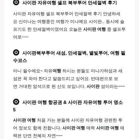
사이판
자유
여행
셀프 북부투어 만세절벽 후기
사이판 자유여행 셀프 북부투어 만세절벽 후기 안녕하세
요 신이나는 여행중인 여행가 이나예요 사이판... 동시에 슬
프기도 한 만세절벽이였어요 오늘은
사이판 여행
중 셀프투
어로~~~
사이판
북부투어 새섬, 만세절벽, 별빛투어,
여행
필
수코스
아니 필수에요~ 자유
여행
하시는 분들도 마나가하섬과 새
섬은 꼭 와야 한다고 말씀드리고 싶어요. 반대편으로 보
면 거대한 암석으로 된 산도 보입니다.
사이판
섬이라는~~~
사이판 여행
항공권 & 사이판 자유여행 투어 명소
5
사이판 여행
처음 가는 분들께 사이판 자유여행 관련한 투
어 정보도 함께 전합니다.
사이판 여행
매력
사이판 여행
매
력은 단연 천혜의 자연~~~