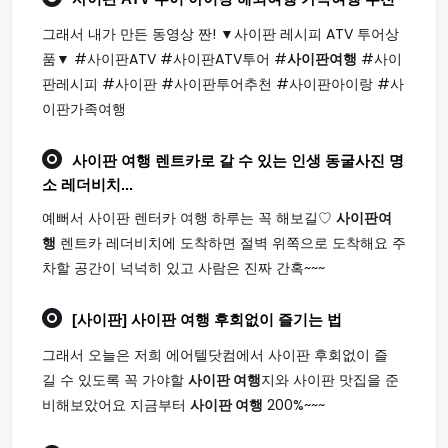
그래서 내가 만든 동영상 짠! ▼사이판 레시피 ATV 투어상
품▼ #사이판ATV #사이판ATV투어 #
사이판여행
#사이
판레시피 #사이판 #사이판투어추천 #사이판아이랑 #사
이판가족여행
사이판 여행
렌트카로 갈 수 있는 인생 동굴사진 명
소 레더비치...
예뻐서 사이판 렌터카 여행 하루는 꼭 해보길♡
사이판여
행
렌트카 레더비치에 도착하면 절벽 위쪽으로 도착해요 주
차할 공간이 넉넉히 있고 사람은 진짜 간혹~~~
[사이판]
사이판 여행
후회없이 즐기는 법
그래서 오늘은 저희 에어텔닷컴에서 사이판 후회없이 즐
길 수 있도록 꼭 가야할
사이판 여행
지와 사이판 맛집을 준
비해보았어요 지금부터
사이판 여행
200%~~~