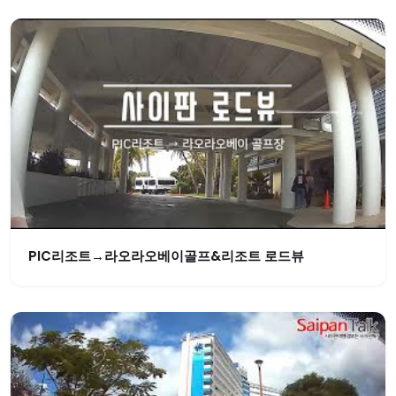
PIC리조트→라오라오베이골프&리조트 로드뷰