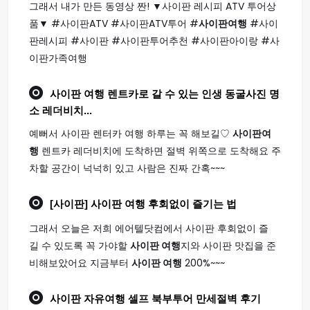
그래서 내가 만든 동영상 짠! ▼사이판 레시피 ATV 투어상
품▼ #사이판ATV #사이판ATV투어 #
사이판여행
#사이
판레시피 #사이판 #사이판투어추천 #사이판아이랑 #사
이판가족여행
사이판 여행
렌트카로 갈 수 있는 인생 동굴사진 명
소 레더비치...
예뻐서 사이판 렌터카 여행 하루는 꼭 해보길♡
사이판여
행
렌트카 레더비치에 도착하면 절벽 위쪽으로 도착해요 주
차할 공간이 넉넉히 있고 사람은 진짜 간혹~~~
[사이판]
사이판 여행
후회없이 즐기는 법
그래서 오늘은 저희 에어텔닷컴에서 사이판 후회없이 즐
길 수 있도록 꼭 가야할
사이판 여행
지와 사이판 맛집을 준
비해보았어요 지금부터
사이판 여행
200%~~~
사이판
자유
여행
셀프 북부투어 만세절벽 후기