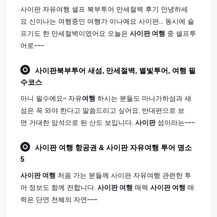
사이판 자유여행 셀프 북부투어 만세절벽 후기 안녕하세
요 신이나는 여행중인 여행가 이나예요 사이판... 동시에 슬
프기도 한 만세절벽이였어요 오늘은
사이판 여행
중 셀프투
어로~~~
사이판
북부투어 새섬, 만세절벽, 별빛투어,
여행
필
수코스
아니 필수에요~ 자유
여행
하시는 분들도 마나가하섬과 새
섬은 꼭 와야 한다고 말씀드리고 싶어요. 반대편으로 보
면 거대한 암석으로 된 산도 보입니다.
사이판
섬이라는~~~
사이판 여행
항공권 & 사이판 자유여행 투어 명소
5
사이판 여행
처음 가는 분들께 사이판 자유여행 관련한 투
어 정보도 함께 전합니다.
사이판 여행
매력
사이판 여행
매
력은 단연 천혜의 자연~~~