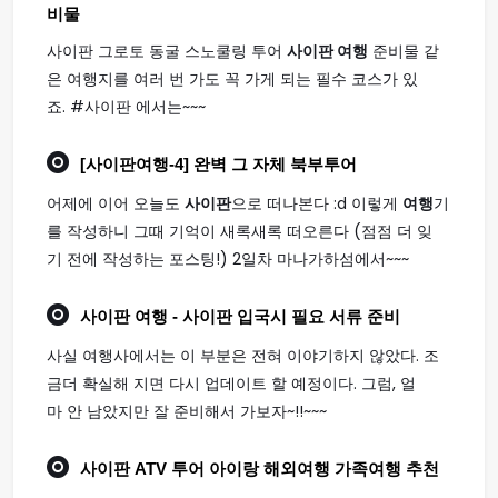
비물
사이판 그로토 동굴 스노쿨링 투어
사이판 여행
준비물 같
은 여행지를 여러 번 가도 꼭 가게 되는 필수 코스가 있
죠. #사이판 에서는~~~
[
사이판여행
-4] 완벽 그 자체 북부투어
어제에 이어 오늘도
사이판
으로 떠나본다 :d 이렇게
여행
기
를 작성하니 그때 기억이 새록새록 떠오른다 (점점 더 잊
기 전에 작성하는 포스팅!) 2일차 마나가하섬에서~~~
사이판 여행
- 사이판 입국시 필요 서류 준비
사실 여행사에서는 이 부분은 전혀 이야기하지 않았다. 조
금더 확실해 지면 다시 업데이트 할 예정이다. 그럼, 얼
마 안 남았지만 잘 준비해서 가보자~!!~~~
사이판
ATV 투어 아이랑 해외
여행
가족
여행
추천