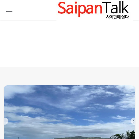
여행정보
생활정보
추천여행지
부동산
액티비티
운세
오늘날씨
로또
갤러리 & 동영상