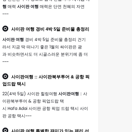
행
매력
사이판 여행
매력은 단연 천혜의 자연
~~~
사이판 여행
경비 4박 5일 준비물 총정리
사이판 여행
경비 4박 5일 준비물 총정리 건기
라서 지금 딱 떠나기 좋은 1월의 싸이판은 괌
과 비슷하면서도 더 시골스러운 분위기에 좀 더
~~~
사이판여행
:: 사이판북부투어 & 공항 픽
업드랍 택시
22(4박 5일) 사이판 힐링여행
사이판여행
:: 사
이판북부투어 & 공항 픽업드랍 택
시 Hafa Adai 사이판 공항 픽업 드랍 택시 사이
판 공항 택시~~~
사이판 여행
특별한 재미가 있는 제리 선