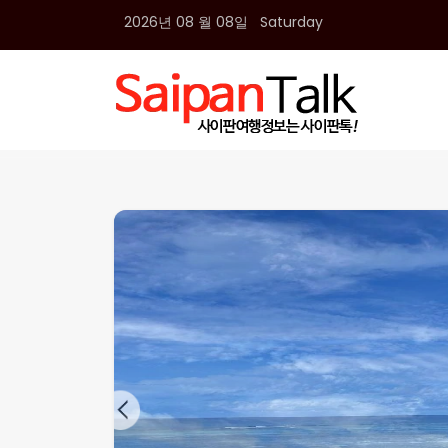
2026년 08 월 08일 Saturday
여행정보
생활정보
추천여행지
부동산
액티비티
운세
오늘날씨
로또
갤러리 & 동영상