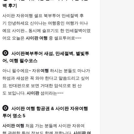
벽 후기
사이판 자유여행 셀프 북부투어 만세절벽 후
기 안녕하세요 신이나는 여행중인 여행가 이나
예요 사이판... 동시에 슬프기도 한 만세절벽이였
어요 오늘은
사이판 여행
중 셀프투어로~~~
사이판
북부투어 새섬, 만세절벽, 별빛투
어,
여행
필수코스
아니 필수에요~ 자유
여행
하시는 분들도 마나가
하섬과 새섬은 꼭 와야 한다고 말씀드리고 싶어
요. 반대편으로 보면 거대한 암석으로 된 산
도 보입니다.
사이판
섬이라는~~~
사이판 여행
항공권 & 사이판 자유여행
투어 명소 5
사이판 여행
처음 가는 분들께 사이판 자유여
행 관련한 투어 정보도 함께 전합니다.
사이판 여