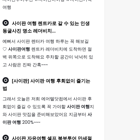
여행
사이판 여행
렌트카로 갈 수 있는 인생
동굴사진 명소 레더비치...
예뻐서 사이판 렌터카 여행 하루는 꼭 해보길
♡
사이판여행
렌트카 레더비치에 도착하면 절
벽 위쪽으로 도착해요 주차할 공간이 넉넉히 있
고 사람은 진짜 간혹~~~
[사이판]
사이판 여행
후회없이 즐기는
법
그래서 오늘은 저희 에어텔닷컴에서 사이판 후
회없이 즐길 수 있도록 꼭 가야할
사이판 여행
지
와 사이판 맛집을 준비해보았어요 지금부터
사
이판 여행
200%~~~
사이판
자유
여행
셀프 북부투어 만세절