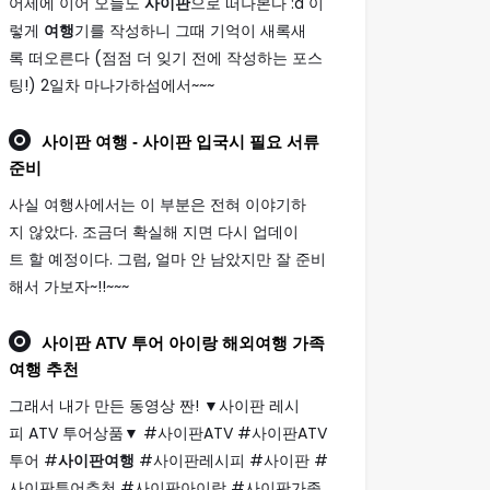
어제에 이어 오늘도
사이판
으로 떠나본다 :d 이
렇게
여행
기를 작성하니 그때 기억이 새록새
록 떠오른다 (점점 더 잊기 전에 작성하는 포스
팅!) 2일차 마나가하섬에서~~~
사이판 여행
- 사이판 입국시 필요 서류
준비
사실 여행사에서는 이 부분은 전혀 이야기하
지 않았다. 조금더 확실해 지면 다시 업데이
트 할 예정이다. 그럼, 얼마 안 남았지만 잘 준비
해서 가보자~!!~~~
사이판
ATV 투어 아이랑 해외
여행
가족
여행
추천
그래서 내가 만든 동영상 짠! ▼사이판 레시
피 ATV 투어상품▼ #사이판ATV #사이판ATV
투어 #
사이판여행
#사이판레시피 #사이판 #
사이판투어추천 #사이판아이랑 #사이판가족