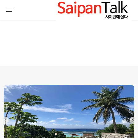
여행정보
생활정보
추천여행지
부동산
액티비티
운세
오늘날씨
로또
갤러리 & 동영상