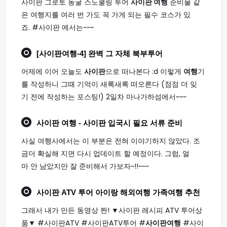
사이판 그로토 동굴 스노쿨링 투어
사이판 여행
준비물 같
은 여행지를 여러 번 가도 꼭 가게 되는 필수 코스가 있
죠. #사이판 에서는~~~
[
사이판여행
-4] 완벽 그 자체 북부투어
어제에 이어 오늘도
사이판
으로 떠나본다 :d 이렇게
여행
기
를 작성하니 그때 기억이 새록새록 떠오른다 (점점 더 잊
기 전에 작성하는 포스팅!) 2일차 마나가하섬에서~~~
사이판 여행
- 사이판 입국시 필요 서류 준비
사실 여행사에서는 이 부분은 전혀 이야기하지 않았다. 조
금더 확실해 지면 다시 업데이트 할 예정이다. 그럼, 얼
마 안 남았지만 잘 준비해서 가보자~!!~~~
사이판
ATV 투어 아이랑 해외
여행
가족
여행
추천
그래서 내가 만든 동영상 짠! ▼사이판 레시피 ATV 투어상
품▼ #사이판ATV #사이판ATV투어 #
사이판여행
#사이