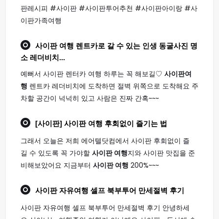
판레시피 #사이판 #사이판투어추천 #사이판아이랑 #사
이판가족여행
사이판 여행
렌트카로 갈 수 있는 인생 동굴사진 명
소 레더비치...
예뻐서 사이판 렌터카 여행 하루는 꼭 해보길♡
사이판여
행
렌트카 레더비치에 도착하면 절벽 위쪽으로 도착해요 주
차할 공간이 넉넉히 있고 사람은 진짜 간혹~~~
[사이판]
사이판 여행
후회없이 즐기는 법
그래서 오늘은 저희 에어텔닷컴에서 사이판 후회없이 즐
길 수 있도록 꼭 가야할
사이판 여행
지와 사이판 맛집을 준
비해보았어요 지금부터
사이판 여행
200%~~~
사이판
자유
여행
셀프 북부투어 만세절벽 후기
사이판 자유여행 셀프 북부투어 만세절벽 후기 안녕하세