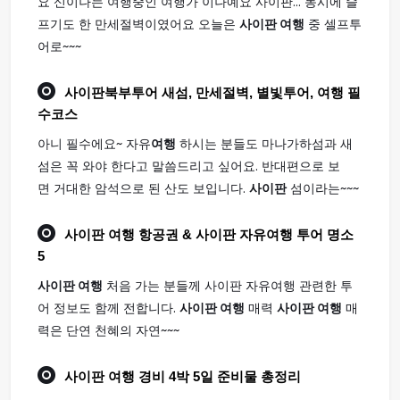
요 신이나는 여행중인 여행가 이나예요 사이판... 동시에 슬
프기도 한 만세절벽이였어요 오늘은
사이판 여행
중 셀프투
어로~~~
사이판
북부투어 새섬, 만세절벽, 별빛투어,
여행
필
수코스
아니 필수에요~ 자유
여행
하시는 분들도 마나가하섬과 새
섬은 꼭 와야 한다고 말씀드리고 싶어요. 반대편으로 보
면 거대한 암석으로 된 산도 보입니다.
사이판
섬이라는~~~
사이판 여행
항공권 & 사이판 자유여행 투어 명소
5
사이판 여행
처음 가는 분들께 사이판 자유여행 관련한 투
어 정보도 함께 전합니다.
사이판 여행
매력
사이판 여행
매
력은 단연 천혜의 자연~~~
사이판 여행
경비 4박 5일 준비물 총정리