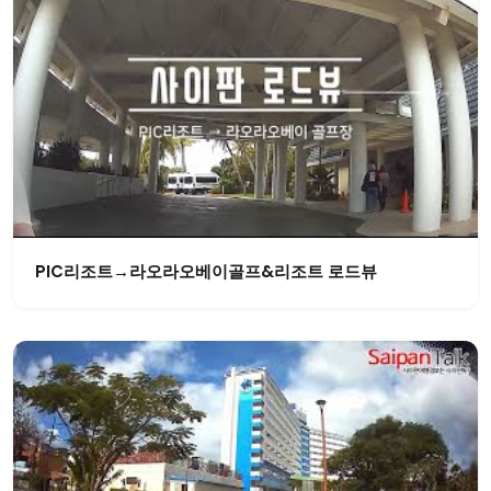
PIC리조트→라오라오베이골프&리조트 로드뷰