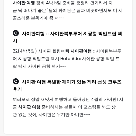
사이판 여행
경비 4박 5일 준비물 총정리 건기라서 지
금 딱 떠나기 좋은 1월의 싸이판은 괌과 비슷하면서도 더 시
골스러운 분위기에 좀 더~~~
사이판여행
:: 사이판북부투어 & 공항 픽업드랍 택
시
22(4박 5일) 사이판 힐링여행
사이판여행
:: 사이판북부투
어 & 공항 픽업드랍 택시 Hafa Adai 사이판 공항 픽업 드
랍 택시 사이판 공항 택시~~~
사이판 여행
특별한 재미가 있는 제리 선셋 크루즈
후기
여러모로 정말 재밋게 여행하고 돌아왔던 4월의 사이판! 지
금
사이판 여행
준비하시는 분들이 이 포스팅을 봐도 상
관 없는 것이, 사이판은 우기만 아니면~~~