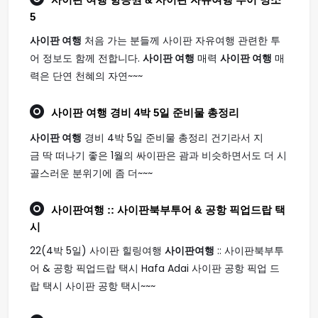
사이판 여행
항공권 & 사이판 자유여행 투어 명소
5
사이판 여행
처음 가는 분들께 사이판 자유여행 관련한 투
어 정보도 함께 전합니다.
사이판 여행
매력
사이판 여행
매
력은 단연 천혜의 자연~~~
사이판 여행
경비 4박 5일 준비물 총정리
사이판 여행
경비 4박 5일 준비물 총정리 건기라서 지
금 딱 떠나기 좋은 1월의 싸이판은 괌과 비슷하면서도 더 시
골스러운 분위기에 좀 더~~~
사이판여행
:: 사이판북부투어 & 공항 픽업드랍 택
시
22(4박 5일) 사이판 힐링여행
사이판여행
:: 사이판북부투
어 & 공항 픽업드랍 택시 Hafa Adai 사이판 공항 픽업 드
랍 택시 사이판 공항 택시~~~