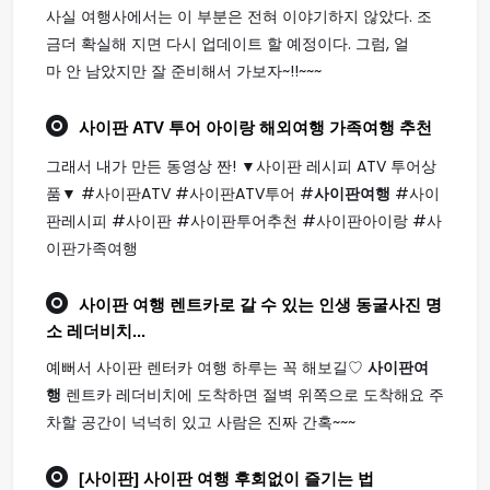
사실 여행사에서는 이 부분은 전혀 이야기하지 않았다. 조
금더 확실해 지면 다시 업데이트 할 예정이다. 그럼, 얼
마 안 남았지만 잘 준비해서 가보자~!!~~~
사이판
ATV 투어 아이랑 해외
여행
가족
여행
추천
그래서 내가 만든 동영상 짠! ▼사이판 레시피 ATV 투어상
품▼ #사이판ATV #사이판ATV투어 #
사이판여행
#사이
판레시피 #사이판 #사이판투어추천 #사이판아이랑 #사
이판가족여행
사이판 여행
렌트카로 갈 수 있는 인생 동굴사진 명
소 레더비치...
예뻐서 사이판 렌터카 여행 하루는 꼭 해보길♡
사이판여
행
렌트카 레더비치에 도착하면 절벽 위쪽으로 도착해요 주
차할 공간이 넉넉히 있고 사람은 진짜 간혹~~~
[사이판]
사이판 여행
후회없이 즐기는 법