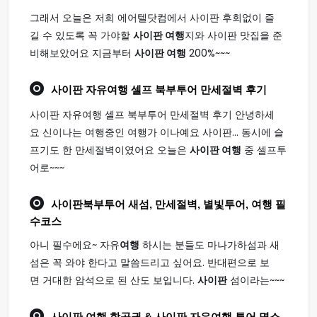
그래서 오늘은 저희 에어텔닷컴에서 사이판 후회없이 즐
길 수 있도록 꼭 가야할
사이판 여행
지와 사이판 맛집을 준
비해보았어요 지금부터
사이판 여행
200%~~~
사이판
자유
여행
셀프 북부투어 만세절벽 후기
사이판 자유여행 셀프 북부투어 만세절벽 후기 안녕하세
요 신이나는 여행중인 여행가 이나예요 사이판... 동시에 슬
프기도 한 만세절벽이였어요 오늘은
사이판 여행
중 셀프투
어로~~~
사이판
북부투어 새섬, 만세절벽, 별빛투어,
여행
필
수코스
아니 필수에요~ 자유
여행
하시는 분들도 마나가하섬과 새
섬은 꼭 와야 한다고 말씀드리고 싶어요. 반대편으로 보
면 거대한 암석으로 된 산도 보입니다.
사이판
섬이라는~~~