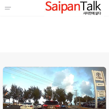
여행정보
생활정보
추천여행지
부동산
액티비티
운세
오늘날씨
로또
갤러리 & 동영상