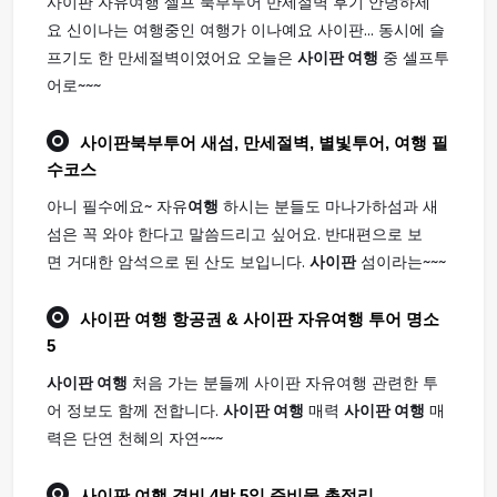
사이판 자유여행 셀프 북부투어 만세절벽 후기 안녕하세
요 신이나는 여행중인 여행가 이나예요 사이판... 동시에 슬
프기도 한 만세절벽이였어요 오늘은
사이판 여행
중 셀프투
어로~~~
사이판
북부투어 새섬, 만세절벽, 별빛투어,
여행
필
수코스
아니 필수에요~ 자유
여행
하시는 분들도 마나가하섬과 새
섬은 꼭 와야 한다고 말씀드리고 싶어요. 반대편으로 보
면 거대한 암석으로 된 산도 보입니다.
사이판
섬이라는~~~
사이판 여행
항공권 & 사이판 자유여행 투어 명소
5
사이판 여행
처음 가는 분들께 사이판 자유여행 관련한 투
어 정보도 함께 전합니다.
사이판 여행
매력
사이판 여행
매
력은 단연 천혜의 자연~~~
사이판 여행
경비 4박 5일 준비물 총정리