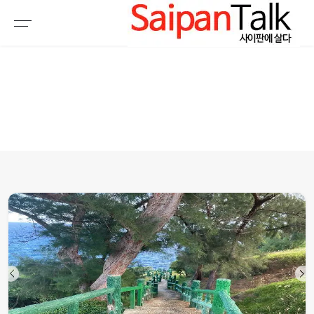
여행정보
생활정보
추천여행지
부동산
액티비티
운세
오늘날씨
로또
갤러리 & 동영상