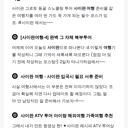
사이판 그로토 동굴 스노쿨링 투어
사이판 여행
준비물 같
은 여행지를 여러 번 가도 꼭 가게 되는 필수 코스가 있
죠. #사이판 에서는~~~
[
사이판여행
-4] 완벽 그 자체 북부투어
어제에 이어 오늘도
사이판
으로 떠나본다 :d 이렇게
여행
기
를 작성하니 그때 기억이 새록새록 떠오른다 (점점 더 잊
기 전에 작성하는 포스팅!) 2일차 마나가하섬에서~~~
사이판 여행
- 사이판 입국시 필요 서류 준비
사실 여행사에서는 이 부분은 전혀 이야기하지 않았다. 조
금더 확실해 지면 다시 업데이트 할 예정이다. 그럼, 얼
마 안 남았지만 잘 준비해서 가보자~!!~~~
사이판
ATV 투어 아이랑 해외
여행
가족
여행
추천
그래서 내가 만든 동영상 짠! ▼사이판 레시피 ATV 투어상