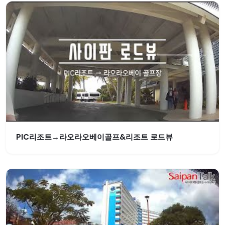
PIC리조트→라오라오베이골프&리조트 로드뷰