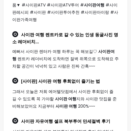
품▼ #사이판ATV #사이판ATV투어 #
사이판여행
#사이
판레시피 #사이판 #사이판투어추천 #사이판아이랑 #사
이판가족여행
사이판 여행
렌트카로 갈 수 있는 인생 동굴사진 명
소 레더비치...
예뻐서 사이판 렌터카 여행 하루는 꼭 해보길♡
사이판여
행
렌트카 레더비치에 도착하면 절벽 위쪽으로 도착해요 주
차할 공간이 넉넉히 있고 사람은 진짜 간혹~~~
[사이판]
사이판 여행
후회없이 즐기는 법
그래서 오늘은 저희 에어텔닷컴에서 사이판 후회없이 즐
길 수 있도록 꼭 가야할
사이판 여행
지와 사이판 맛집을 준
비해보았어요 지금부터
사이판 여행
200%~~~
사이판
자유
여행
셀프 북부투어 만세절벽 후기