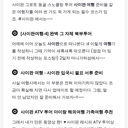
사이판 그로토 동굴 스노쿨링 투어
사이판 여행
준비물 같
은 여행지를 여러 번 가도 꼭 가게 되는 필수 코스가 있
죠. #사이판 에서는~~~
[
사이판여행
-4] 완벽 그 자체 북부투어
어제에 이어 오늘도
사이판
으로 떠나본다 :d 이렇게
여행
기
를 작성하니 그때 기억이 새록새록 떠오른다 (점점 더 잊
기 전에 작성하는 포스팅!) 2일차 마나가하섬에서~~~
사이판 여행
- 사이판 입국시 필요 서류 준비
사실 여행사에서는 이 부분은 전혀 이야기하지 않았다. 조
금더 확실해 지면 다시 업데이트 할 예정이다. 그럼, 얼
마 안 남았지만 잘 준비해서 가보자~!!~~~
사이판
ATV 투어 아이랑 해외
여행
가족
여행
추천
그래서 내가 만든 동영상 짠! ▼사이판 레시피 ATV 투어상