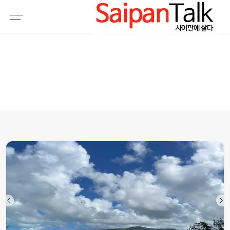
여행정보
생활정보
추천여행지
부동산
액티비티
운세
오늘날씨
로또
갤러리 & 동영상