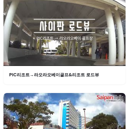
PIC리조트→라오라오베이골프&리조트 로드뷰