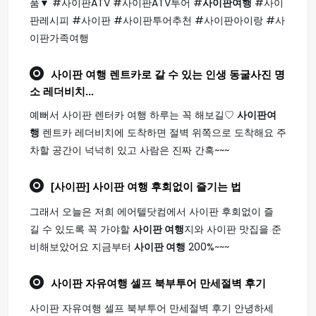
품▼ #사이판ATV #사이판ATV투어 #
사이판여행
#사이
판레시피 #사이판 #사이판투어추천 #사이판아이랑 #사
이판가족여행
사이판 여행
렌트카로 갈 수 있는 인생 동굴사진 명
소 레더비치...
예뻐서 사이판 렌터카 여행 하루는 꼭 해보길♡
사이판여
행
렌트카 레더비치에 도착하면 절벽 위쪽으로 도착해요 주
차할 공간이 넉넉히 있고 사람은 진짜 간혹~~~
[사이판]
사이판 여행
후회없이 즐기는 법
그래서 오늘은 저희 에어텔닷컴에서 사이판 후회없이 즐
길 수 있도록 꼭 가야할
사이판 여행
지와 사이판 맛집을 준
비해보았어요 지금부터
사이판 여행
200%~~~
사이판
자유
여행
셀프 북부투어 만세절벽 후기
사이판 자유여행 셀프 북부투어 만세절벽 후기 안녕하세