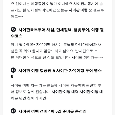
요 신이나는 여행중인 여행가 이나예요 사이판... 동시에 슬
프기도 한 만세절벽이였어요 오늘은
사이판 여행
중 셀프투
어로~~~
사이판
북부투어 새섬, 만세절벽, 별빛투어,
여행
필
수코스
아니 필수에요~ 자유
여행
하시는 분들도 마나가하섬과 새
섬은 꼭 와야 한다고 말씀드리고 싶어요. 반대편으로 보
면 거대한 암석으로 된 산도 보입니다.
사이판
섬이라는~~~
사이판 여행
항공권 & 사이판 자유여행 투어 명소
5
사이판 여행
처음 가는 분들께 사이판 자유여행 관련한 투
어 정보도 함께 전합니다.
사이판 여행
매력
사이판 여행
매
력은 단연 천혜의 자연~~~
사이판 여행
경비 4박 5일 준비물 총정리