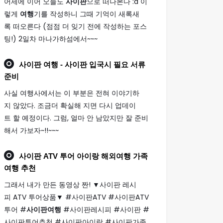
어제에 이어 오늘도
사이판
으로 떠나본다 :d 이
렇게
여행
기를 작성하니 그때 기억이 새록새
록 떠오른다 (점점 더 잊기 전에 작성하는 포스
팅!) 2일차 마나가하섬에서~~~
사이판 여행
- 사이판 입국시 필요 서류
준비
사실 여행사에서는 이 부분은 전혀 이야기하
지 않았다. 조금더 확실해 지면 다시 업데이
트 할 예정이다. 그럼, 얼마 안 남았지만 잘 준비
해서 가보자~!!~~~
사이판
ATV 투어 아이랑 해외
여행
가족
여행
추천
그래서 내가 만든 동영상 짠! ▼사이판 레시
피 ATV 투어상품▼ #사이판ATV #사이판ATV
투어 #
사이판여행
#사이판레시피 #사이판 #
사이판투어추천 #사이판아이랑 #사이판가족