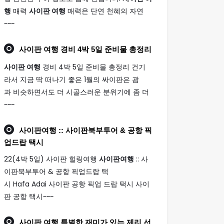
행
매력
사이판 여행
매력은 단연 천혜의 자연
~~~
사이판 여행
경비 4박 5일 준비물 총정리
사이판 여행
경비 4박 5일 준비물 총정리 건기
라서 지금 딱 떠나기 좋은 1월의 싸이판은 괌
과 비슷하면서도 더 시골스러운 분위기에 좀 더
~~~
사이판여행
:: 사이판북부투어 & 공항 픽
업드랍 택시
22(4박 5일) 사이판 힐링여행
사이판여행
:: 사
이판북부투어 & 공항 픽업드랍 택
시 Hafa Adai 사이판 공항 픽업 드랍 택시 사이
판 공항 택시~~~
사이판 여행
특별한 재미가 있는 제리 선