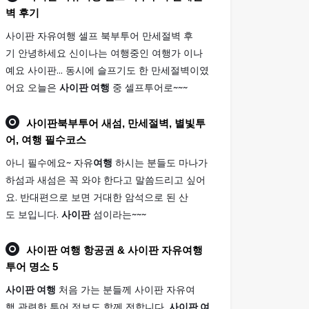
벽 후기
사이판 자유여행 셀프 북부투어 만세절벽 후
기 안녕하세요 신이나는 여행중인 여행가 이나
예요 사이판... 동시에 슬프기도 한 만세절벽이였
어요 오늘은
사이판 여행
중 셀프투어로~~~
사이판
북부투어 새섬, 만세절벽, 별빛투
어,
여행
필수코스
아니 필수에요~ 자유
여행
하시는 분들도 마나가
하섬과 새섬은 꼭 와야 한다고 말씀드리고 싶어
요. 반대편으로 보면 거대한 암석으로 된 산
도 보입니다.
사이판
섬이라는~~~
사이판 여행
항공권 & 사이판 자유여행
투어 명소 5
사이판 여행
처음 가는 분들께 사이판 자유여
행 관련한 투어 정보도 함께 전합니다.
사이판 여