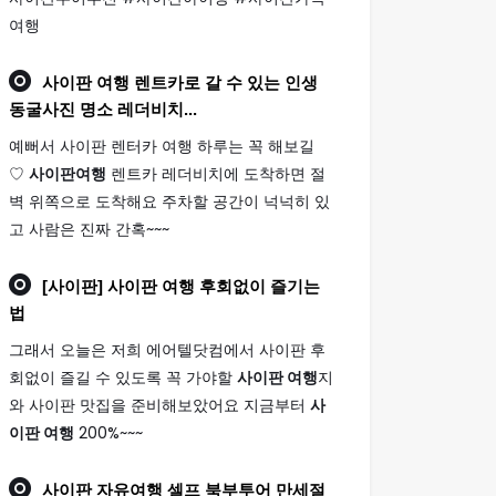
여행
사이판 여행
렌트카로 갈 수 있는 인생
동굴사진 명소 레더비치...
예뻐서 사이판 렌터카 여행 하루는 꼭 해보길
♡
사이판여행
렌트카 레더비치에 도착하면 절
벽 위쪽으로 도착해요 주차할 공간이 넉넉히 있
고 사람은 진짜 간혹~~~
[사이판]
사이판 여행
후회없이 즐기는
법
그래서 오늘은 저희 에어텔닷컴에서 사이판 후
회없이 즐길 수 있도록 꼭 가야할
사이판 여행
지
와 사이판 맛집을 준비해보았어요 지금부터
사
이판 여행
200%~~~
사이판
자유
여행
셀프 북부투어 만세절