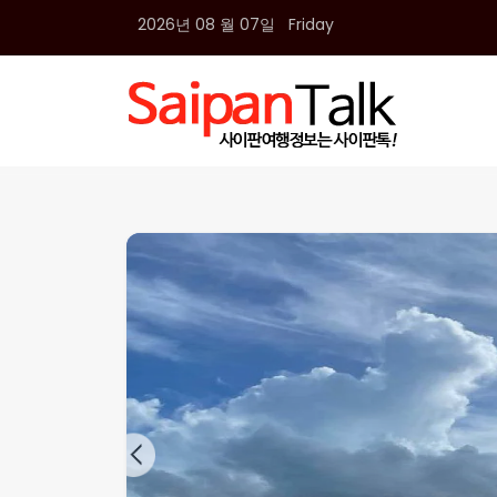
2026년 08 월 07일 Friday
여행정보
생활정보
추천여행지
부동산
액티비티
운세
오늘날씨
로또
갤러리 & 동영상