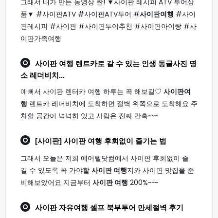
그래서 내가 만든 동영상 짠! ▼사이판 레시피 ATV 투어상
품▼ #사이판ATV #사이판ATV투어 #
사이판여행
#사이
판레시피 #사이판 #사이판투어추천 #사이판아이랑 #사
이판가족여행
사이판 여행
렌트카로 갈 수 있는 인생 동굴사진 명
소 레더비치...
예뻐서 사이판 렌터카 여행 하루는 꼭 해보길♡
사이판여
행
렌트카 레더비치에 도착하면 절벽 위쪽으로 도착해요 주
차할 공간이 넉넉히 있고 사람은 진짜 간혹~~~
[사이판]
사이판 여행
후회없이 즐기는 법
그래서 오늘은 저희 에어텔닷컴에서 사이판 후회없이 즐
길 수 있도록 꼭 가야할
사이판 여행
지와 사이판 맛집을 준
비해보았어요 지금부터
사이판 여행
200%~~~
사이판
자유
여행
셀프 북부투어 만세절벽 후기