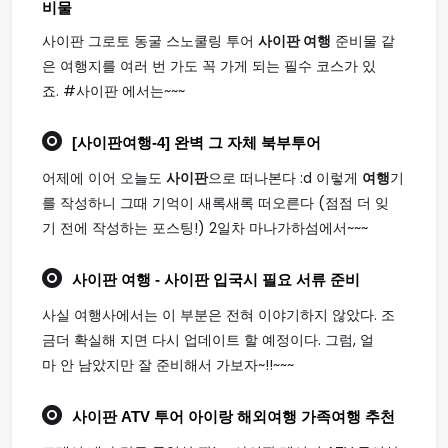
비물
사이판 그로토 동굴 스노쿨링 투어
사이판 여행
준비물 같
은 여행지를 여러 번 가도 꼭 가게 되는 필수 코스가 있
죠. #사이판 에서는~~~
[
사이판여행
-4] 완벽 그 자체 북부투어
어제에 이어 오늘도
사이판
으로 떠나본다 :d 이렇게
여행
기
를 작성하니 그때 기억이 새록새록 떠오른다 (점점 더 잊
기 전에 작성하는 포스팅!) 2일차 마나가하섬에서~~~
사이판 여행
- 사이판 입국시 필요 서류 준비
사실 여행사에서는 이 부분은 전혀 이야기하지 않았다. 조
금더 확실해 지면 다시 업데이트 할 예정이다. 그럼, 얼
마 안 남았지만 잘 준비해서 가보자~!!~~~
사이판
ATV 투어 아이랑 해외
여행
가족
여행
추천