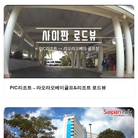
PIC리조트→라오라오베이골프&리조트 로드뷰