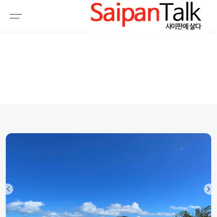
여행정보
생활정보
추천여행지
부동산
액티비티
운세
오늘날씨
로또
갤러리 & 동영상