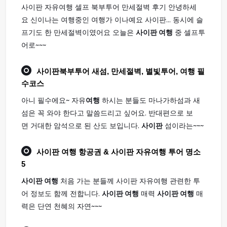
사이판 자유여행 셀프 북부투어 만세절벽 후기 안녕하세
요 신이나는 여행중인 여행가 이나예요 사이판... 동시에 슬
프기도 한 만세절벽이였어요 오늘은
사이판 여행
중 셀프투
어로~~~
사이판
북부투어 새섬, 만세절벽, 별빛투어,
여행
필
수코스
아니 필수에요~ 자유
여행
하시는 분들도 마나가하섬과 새
섬은 꼭 와야 한다고 말씀드리고 싶어요. 반대편으로 보
면 거대한 암석으로 된 산도 보입니다.
사이판
섬이라는~~~
사이판 여행
항공권 & 사이판 자유여행 투어 명소
5
사이판 여행
처음 가는 분들께 사이판 자유여행 관련한 투
어 정보도 함께 전합니다.
사이판 여행
매력
사이판 여행
매
력은 단연 천혜의 자연~~~