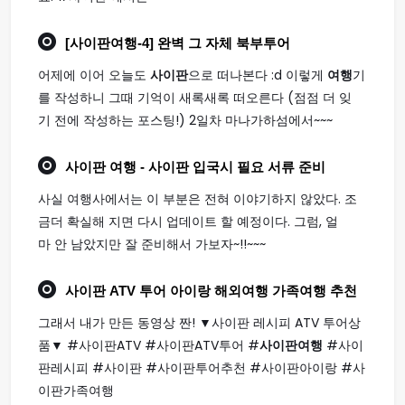
[
사이판여행
-4] 완벽 그 자체 북부투어
어제에 이어 오늘도
사이판
으로 떠나본다 :d 이렇게
여행
기
를 작성하니 그때 기억이 새록새록 떠오른다 (점점 더 잊
기 전에 작성하는 포스팅!) 2일차 마나가하섬에서~~~
사이판 여행
- 사이판 입국시 필요 서류 준비
사실 여행사에서는 이 부분은 전혀 이야기하지 않았다. 조
금더 확실해 지면 다시 업데이트 할 예정이다. 그럼, 얼
마 안 남았지만 잘 준비해서 가보자~!!~~~
사이판
ATV 투어 아이랑 해외
여행
가족
여행
추천
그래서 내가 만든 동영상 짠! ▼사이판 레시피 ATV 투어상
품▼ #사이판ATV #사이판ATV투어 #
사이판여행
#사이
판레시피 #사이판 #사이판투어추천 #사이판아이랑 #사
이판가족여행