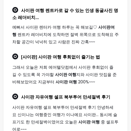
사이판 여행
렌트카로 갈 수 있는 인생 동굴사진 명
소 레더비치...
예뻐서 사이판 렌터카 여행 하루는 꼭 해보길♡
사이판여
행
렌트카 레더비치에 도착하면 절벽 위쪽으로 도착해요 주
차할 공간이 넉넉히 있고 사람은 진짜 간혹~~~
[사이판]
사이판 여행
후회없이 즐기는 법
그래서 오늘은 저희 에어텔닷컴에서 사이판 후회없이 즐
길 수 있도록 꼭 가야할
사이판 여행
지와 사이판 맛집을 준
비해보았어요 지금부터
사이판 여행
200%~~~
사이판
자유
여행
셀프 북부투어 만세절벽 후기
사이판 자유여행 셀프 북부투어 만세절벽 후기 안녕하세
요 신이나는 여행중인 여행가 이나예요 사이판... 동시에 슬
프기도 한 만세절벽이였어요 오늘은
사이판 여행
중 셀프투
어로~~~