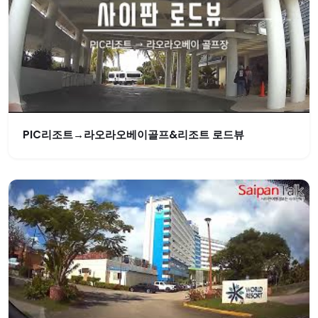
PIC리조트→라오라오베이골프&리조트 로드뷰