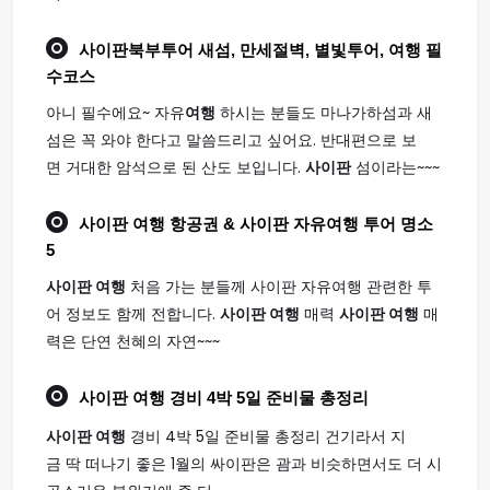
사이판
북부투어 새섬, 만세절벽, 별빛투어,
여행
필
수코스
아니 필수에요~ 자유
여행
하시는 분들도 마나가하섬과 새
섬은 꼭 와야 한다고 말씀드리고 싶어요. 반대편으로 보
면 거대한 암석으로 된 산도 보입니다.
사이판
섬이라는~~~
사이판 여행
항공권 & 사이판 자유여행 투어 명소
5
사이판 여행
처음 가는 분들께 사이판 자유여행 관련한 투
어 정보도 함께 전합니다.
사이판 여행
매력
사이판 여행
매
력은 단연 천혜의 자연~~~
사이판 여행
경비 4박 5일 준비물 총정리
사이판 여행
경비 4박 5일 준비물 총정리 건기라서 지
금 딱 떠나기 좋은 1월의 싸이판은 괌과 비슷하면서도 더 시