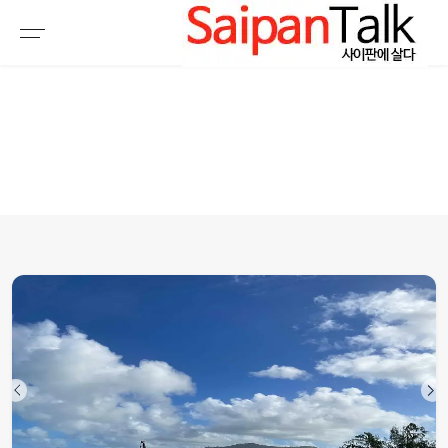
여행정보
생활정보
추천여행지
부동산
액티비티
운세
오늘날씨
로또
갤러리 & 동영상