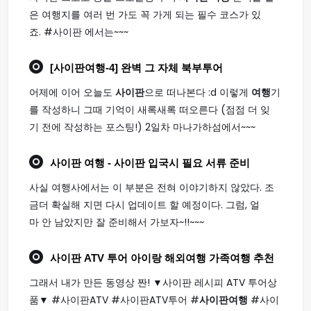
은 여행지를 여러 번 가도 꼭 가게 되는 필수 코스가 있
죠. #사이판 에서는~~~
[
사이판여행
-4] 완벽 그 자체 북부투어
어제에 이어 오늘도
사이판
으로 떠나본다 :d 이렇게
여행
기
를 작성하니 그때 기억이 새록새록 떠오른다 (점점 더 잊
기 전에 작성하는 포스팅!) 2일차 마나가하섬에서~~~
사이판 여행
- 사이판 입국시 필요 서류 준비
사실 여행사에서는 이 부분은 전혀 이야기하지 않았다. 조
금더 확실해 지면 다시 업데이트 할 예정이다. 그럼, 얼
마 안 남았지만 잘 준비해서 가보자~!!~~~
사이판
ATV 투어 아이랑 해외
여행
가족
여행
추천
그래서 내가 만든 동영상 짠! ▼사이판 레시피 ATV 투어상
품▼ #사이판ATV #사이판ATV투어 #
사이판여행
#사이