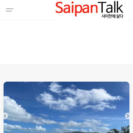
여행정보
생활정보
추천여행지
부동산
액티비티
운세
오늘날씨
로또
갤러리 & 동영상