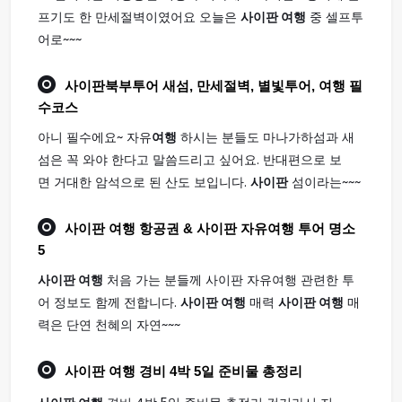
프기도 한 만세절벽이였어요 오늘은
사이판 여행
중 셀프투
어로~~~
사이판
북부투어 새섬, 만세절벽, 별빛투어,
여행
필
수코스
아니 필수에요~ 자유
여행
하시는 분들도 마나가하섬과 새
섬은 꼭 와야 한다고 말씀드리고 싶어요. 반대편으로 보
면 거대한 암석으로 된 산도 보입니다.
사이판
섬이라는~~~
사이판 여행
항공권 & 사이판 자유여행 투어 명소
5
사이판 여행
처음 가는 분들께 사이판 자유여행 관련한 투
어 정보도 함께 전합니다.
사이판 여행
매력
사이판 여행
매
력은 단연 천혜의 자연~~~
사이판 여행
경비 4박 5일 준비물 총정리