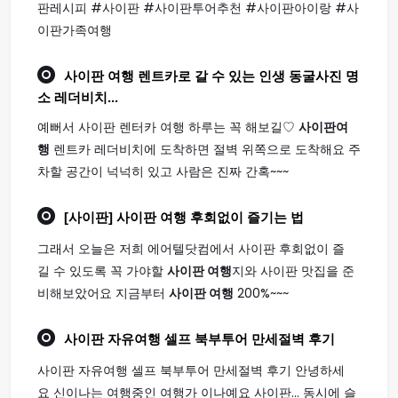
판레시피 #사이판 #사이판투어추천 #사이판아이랑 #사
이판가족여행
사이판 여행
렌트카로 갈 수 있는 인생 동굴사진 명
소 레더비치...
예뻐서 사이판 렌터카 여행 하루는 꼭 해보길♡
사이판여
행
렌트카 레더비치에 도착하면 절벽 위쪽으로 도착해요 주
차할 공간이 넉넉히 있고 사람은 진짜 간혹~~~
[사이판]
사이판 여행
후회없이 즐기는 법
그래서 오늘은 저희 에어텔닷컴에서 사이판 후회없이 즐
길 수 있도록 꼭 가야할
사이판 여행
지와 사이판 맛집을 준
비해보았어요 지금부터
사이판 여행
200%~~~
사이판
자유
여행
셀프 북부투어 만세절벽 후기
사이판 자유여행 셀프 북부투어 만세절벽 후기 안녕하세
요 신이나는 여행중인 여행가 이나예요 사이판... 동시에 슬