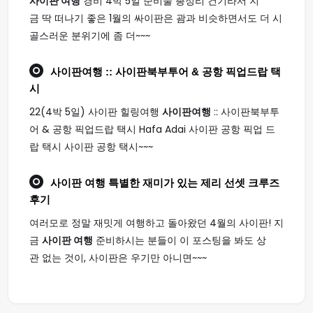
사이판 여행
경비 4박 5일 준비물 총정리 건기라서 지
금 딱 떠나기 좋은 1월의 싸이판은 괌과 비슷하면서도 더 시
골스러운 분위기에 좀 더~~~
사이판여행
:: 사이판북부투어 & 공항 픽업드랍 택
시
22(4박 5일) 사이판 힐링여행
사이판여행
:: 사이판북부투
어 & 공항 픽업드랍 택시 Hafa Adai 사이판 공항 픽업 드
랍 택시 사이판 공항 택시~~~
사이판 여행
특별한 재미가 있는 제리 선셋 크루즈
후기
여러모로 정말 재밋게 여행하고 돌아왔던 4월의 사이판! 지
금
사이판 여행
준비하시는 분들이 이 포스팅을 봐도 상
관 없는 것이, 사이판은 우기만 아니면~~~