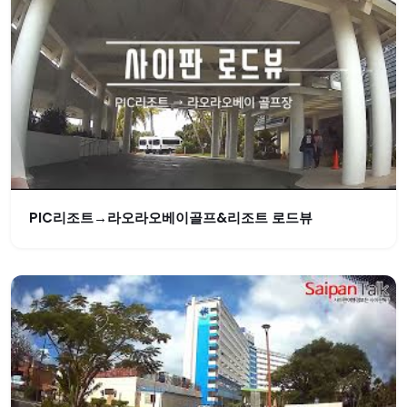
PIC리조트→라오라오베이골프&리조트 로드뷰