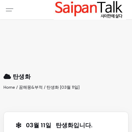
여행정보
생활정보
추천여행지
부동산
액티비티
운세
오늘날씨
로또
탄생화
갤러리 & 동영상
Home / 꿈해몽&부적 / 탄생화 [03월 11일]
03월 11일 탄생화입니다.