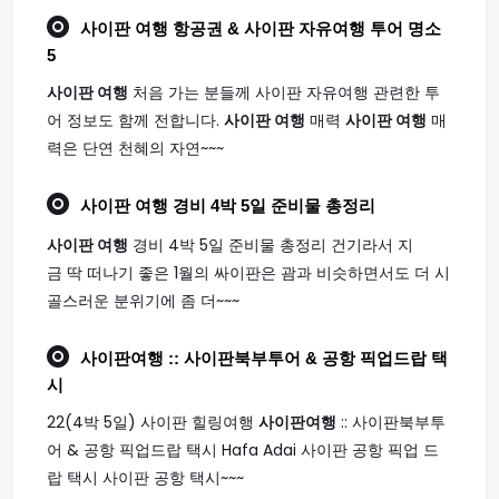
사이판 여행
항공권 & 사이판 자유여행 투어 명소
5
사이판 여행
처음 가는 분들께 사이판 자유여행 관련한 투
어 정보도 함께 전합니다.
사이판 여행
매력
사이판 여행
매
력은 단연 천혜의 자연~~~
사이판 여행
경비 4박 5일 준비물 총정리
사이판 여행
경비 4박 5일 준비물 총정리 건기라서 지
금 딱 떠나기 좋은 1월의 싸이판은 괌과 비슷하면서도 더 시
골스러운 분위기에 좀 더~~~
사이판여행
:: 사이판북부투어 & 공항 픽업드랍 택
시
22(4박 5일) 사이판 힐링여행
사이판여행
:: 사이판북부투
어 & 공항 픽업드랍 택시 Hafa Adai 사이판 공항 픽업 드
랍 택시 사이판 공항 택시~~~