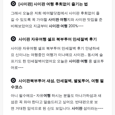
[사이판]
사이판 여행
후회없이 즐기는 법
그래서 오늘은 저희 에어텔닷컴에서 사이판 후회없이 즐
길 수 있도록 꼭 가야할
사이판 여행
지와 사이판 맛집을 준
비해보았어요 지금부터
사이판 여행
200%~~~
사이판
자유
여행
셀프 북부투어 만세절벽 후기
사이판 자유여행 셀프 북부투어 만세절벽 후기 안녕하세
요 신이나는 여행중인 여행가 이나예요 사이판... 동시에 슬
프기도 한 만세절벽이였어요 오늘은
사이판 여행
중 셀프투
어로~~~
사이판
북부투어 새섬, 만세절벽, 별빛투어,
여행
필
수코스
아니 필수에요~ 자유
여행
하시는 분들도 마나가하섬과 새
섬은 꼭 와야 한다고 말씀드리고 싶어요. 반대편으로 보
면 거대한 암석으로 된 산도 보입니다.
사이판
섬이라는~~~