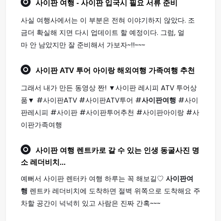
사이판 여행
- 사이판 입국시 필요 서류 준비
사실 여행사에서는 이 부분은 전혀 이야기하지 않았다. 조
금더 확실해 지면 다시 업데이트 할 예정이다. 그럼, 얼
마 안 남았지만 잘 준비해서 가보자~!!~~~
사이판
ATV 투어 아이랑 해외
여행
가족
여행
추천
그래서 내가 만든 동영상 짠! ▼사이판 레시피 ATV 투어상
품▼ #사이판ATV #사이판ATV투어 #
사이판여행
#사이
판레시피 #사이판 #사이판투어추천 #사이판아이랑 #사
이판가족여행
사이판 여행
렌트카로 갈 수 있는 인생 동굴사진 명
소 레더비치...
예뻐서 사이판 렌터카 여행 하루는 꼭 해보길♡
사이판여
행
렌트카 레더비치에 도착하면 절벽 위쪽으로 도착해요 주
차할 공간이 넉넉히 있고 사람은 진짜 간혹~~~