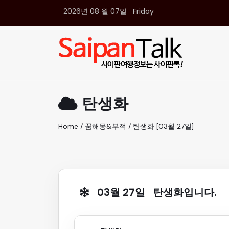
2026년 08 월 07일 Friday
여행정보
생활정보
추천여행지
부동산
액티비티
운세
탄생화
오늘날씨
로또
Home / 꿈해몽&부적 / 탄생화 [03월 27일]
갤러리 & 동영상
03월 27일 탄생화입니다.