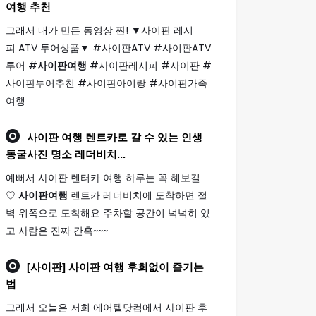
여행
추천
그래서 내가 만든 동영상 짠! ▼사이판 레시
피 ATV 투어상품▼ #사이판ATV #사이판ATV
투어 #
사이판여행
#사이판레시피 #사이판 #
사이판투어추천 #사이판아이랑 #사이판가족
여행
사이판 여행
렌트카로 갈 수 있는 인생
동굴사진 명소 레더비치...
예뻐서 사이판 렌터카 여행 하루는 꼭 해보길
♡
사이판여행
렌트카 레더비치에 도착하면 절
벽 위쪽으로 도착해요 주차할 공간이 넉넉히 있
고 사람은 진짜 간혹~~~
[사이판]
사이판 여행
후회없이 즐기는
법
그래서 오늘은 저희 에어텔닷컴에서 사이판 후