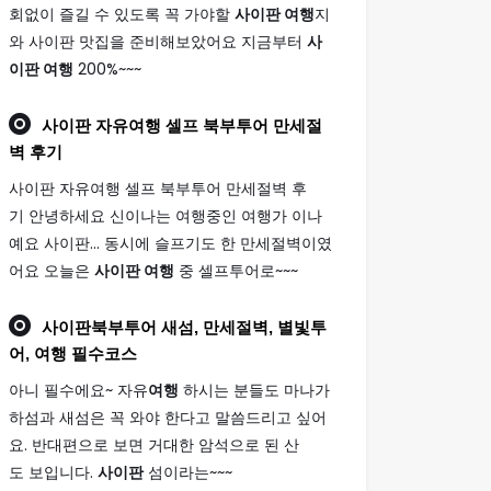
회없이 즐길 수 있도록 꼭 가야할
사이판 여행
지
와 사이판 맛집을 준비해보았어요 지금부터
사
이판 여행
200%~~~
사이판
자유
여행
셀프 북부투어 만세절
벽 후기
사이판 자유여행 셀프 북부투어 만세절벽 후
기 안녕하세요 신이나는 여행중인 여행가 이나
예요 사이판... 동시에 슬프기도 한 만세절벽이였
어요 오늘은
사이판 여행
중 셀프투어로~~~
사이판
북부투어 새섬, 만세절벽, 별빛투
어,
여행
필수코스
아니 필수에요~ 자유
여행
하시는 분들도 마나가
하섬과 새섬은 꼭 와야 한다고 말씀드리고 싶어
요. 반대편으로 보면 거대한 암석으로 된 산
도 보입니다.
사이판
섬이라는~~~