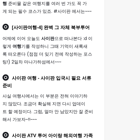
행
준비물 같은 여행지를 여러 번 가도 꼭 가
게 되는 필수 코스가 있죠. #사이판 에서는~~~
[
사이판여행
-4] 완벽 그 자체 북부투어
어제에 이어 오늘도
사이판
으로 떠나본다 :d 이
렇게
여행
기를 작성하니 그때 기억이 새록새
록 떠오른다 (점점 더 잊기 전에 작성하는 포스
팅!) 2일차 마나가하섬에서~~~
사이판 여행
- 사이판 입국시 필요 서류
준비
사실 여행사에서는 이 부분은 전혀 이야기하
지 않았다. 조금더 확실해 지면 다시 업데이
트 할 예정이다. 그럼, 얼마 안 남았지만 잘 준비
해서 가보자~!!~~~
사이판
ATV 투어 아이랑 해외
여행
가족