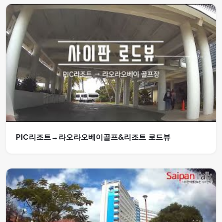
PIC리조트→라오라오베이골프&리조트 로드뷰