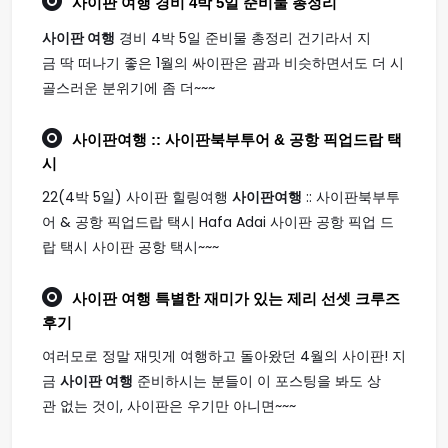
사이판 여행
경비 4박 5일 준비물 총정리
사이판 여행
경비 4박 5일 준비물 총정리 건기라서 지
금 딱 떠나기 좋은 1월의 싸이판은 괌과 비슷하면서도 더 시
골스러운 분위기에 좀 더~~~
사이판여행
:: 사이판북부투어 & 공항 픽업드랍 택
시
22(4박 5일) 사이판 힐링여행
사이판여행
:: 사이판북부투
어 & 공항 픽업드랍 택시 Hafa Adai 사이판 공항 픽업 드
랍 택시 사이판 공항 택시~~~
사이판 여행
특별한 재미가 있는 제리 선셋 크루즈
후기
여러모로 정말 재밋게 여행하고 돌아왔던 4월의 사이판! 지
금
사이판 여행
준비하시는 분들이 이 포스팅을 봐도 상
관 없는 것이, 사이판은 우기만 아니면~~~