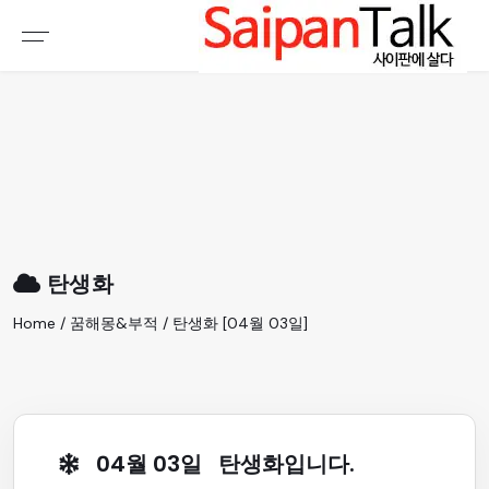
여행정보
생활정보
추천여행지
부동산
액티비티
운세
오늘날씨
로또
탄생화
갤러리 & 동영상
Home / 꿈해몽&부적 / 탄생화 [04월 03일]
04월 03일 탄생화입니다.