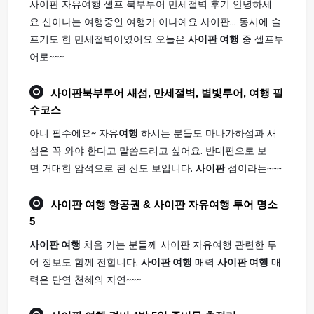
사이판 자유여행 셀프 북부투어 만세절벽 후기 안녕하세
요 신이나는 여행중인 여행가 이나예요 사이판... 동시에 슬
프기도 한 만세절벽이였어요 오늘은
사이판 여행
중 셀프투
어로~~~
사이판
북부투어 새섬, 만세절벽, 별빛투어,
여행
필
수코스
아니 필수에요~ 자유
여행
하시는 분들도 마나가하섬과 새
섬은 꼭 와야 한다고 말씀드리고 싶어요. 반대편으로 보
면 거대한 암석으로 된 산도 보입니다.
사이판
섬이라는~~~
사이판 여행
항공권 & 사이판 자유여행 투어 명소
5
사이판 여행
처음 가는 분들께 사이판 자유여행 관련한 투
어 정보도 함께 전합니다.
사이판 여행
매력
사이판 여행
매
력은 단연 천혜의 자연~~~