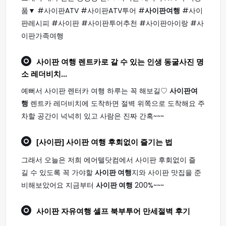
품▼ #사이판ATV #사이판ATV투어 #
사이판여행
#사이
판레시피 #사이판 #사이판투어추천 #사이판아이랑 #사
이판가족여행
사이판 여행
렌트카로 갈 수 있는 인생 동굴사진 명
소 레더비치...
예뻐서 사이판 렌터카 여행 하루는 꼭 해보길♡
사이판여
행
렌트카 레더비치에 도착하면 절벽 위쪽으로 도착해요 주
차할 공간이 넉넉히 있고 사람은 진짜 간혹~~~
[사이판]
사이판 여행
후회없이 즐기는 법
그래서 오늘은 저희 에어텔닷컴에서 사이판 후회없이 즐
길 수 있도록 꼭 가야할
사이판 여행
지와 사이판 맛집을 준
비해보았어요 지금부터
사이판 여행
200%~~~
사이판
자유
여행
셀프 북부투어 만세절벽 후기