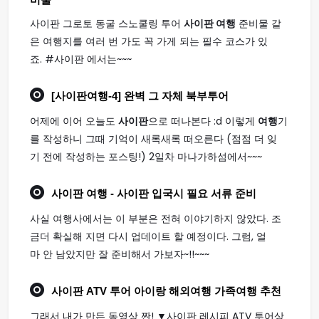
비물
사이판 그로토 동굴 스노쿨링 투어
사이판 여행
준비물 같
은 여행지를 여러 번 가도 꼭 가게 되는 필수 코스가 있
죠. #사이판 에서는~~~
[
사이판여행
-4] 완벽 그 자체 북부투어
어제에 이어 오늘도
사이판
으로 떠나본다 :d 이렇게
여행
기
를 작성하니 그때 기억이 새록새록 떠오른다 (점점 더 잊
기 전에 작성하는 포스팅!) 2일차 마나가하섬에서~~~
사이판 여행
- 사이판 입국시 필요 서류 준비
사실 여행사에서는 이 부분은 전혀 이야기하지 않았다. 조
금더 확실해 지면 다시 업데이트 할 예정이다. 그럼, 얼
마 안 남았지만 잘 준비해서 가보자~!!~~~
사이판
ATV 투어 아이랑 해외
여행
가족
여행
추천
그래서 내가 만든 동영상 짠! ▼사이판 레시피 ATV 투어상