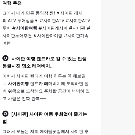
여행
추천
그래서 내가 만든 동영상 짠! ▼사이판 레시
피 ATV 투어상품▼ #사이판ATV #사이판ATV
투어 #
사이판여행
#사이판레시피 #사이판 #
사이판투어추천 #사이판아이랑 #사이판가족
여행
사이판 여행
렌트카로 갈 수 있는 인생
동굴사진 명소 레더비치...
예뻐서 사이판 렌터카 여행 하루는 꼭 해보길
♡
사이판여행
렌트카 레더비치에 도착하면 절
벽 위쪽으로 도착해요 주차할 공간이 넉넉히 있
고 사람은 진짜 간혹~~~
[사이판]
사이판 여행
후회없이 즐기는
법
그래서 오늘은 저희 에어텔닷컴에서 사이판 후