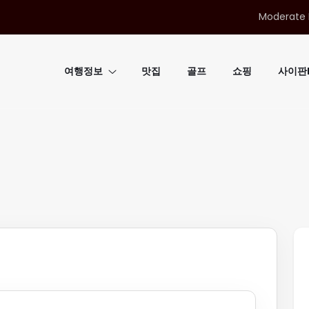
Moderate 
여행정보
맛집
골프
쇼핑
사이판B