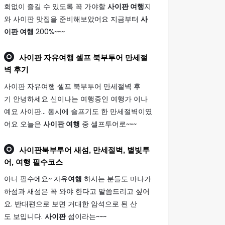
회없이 즐길 수 있도록 꼭 가야할
사이판 여행
지
와 사이판 맛집을 준비해보았어요 지금부터
사
이판 여행
200%~~~
사이판
자유
여행
셀프 북부투어 만세절
벽 후기
사이판 자유여행 셀프 북부투어 만세절벽 후
기 안녕하세요 신이나는 여행중인 여행가 이나
예요 사이판... 동시에 슬프기도 한 만세절벽이였
어요 오늘은
사이판 여행
중 셀프투어로~~~
사이판
북부투어 새섬, 만세절벽, 별빛투
어,
여행
필수코스
아니 필수에요~ 자유
여행
하시는 분들도 마나가
하섬과 새섬은 꼭 와야 한다고 말씀드리고 싶어
요. 반대편으로 보면 거대한 암석으로 된 산
도 보입니다.
사이판
섬이라는~~~