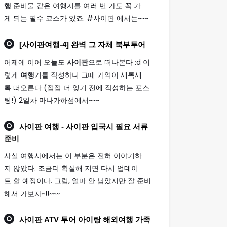
행
준비물 같은 여행지를 여러 번 가도 꼭 가
게 되는 필수 코스가 있죠. #사이판 에서는~~~
[
사이판여행
-4] 완벽 그 자체 북부투어
어제에 이어 오늘도
사이판
으로 떠나본다 :d 이
렇게
여행
기를 작성하니 그때 기억이 새록새
록 떠오른다 (점점 더 잊기 전에 작성하는 포스
팅!) 2일차 마나가하섬에서~~~
사이판 여행
- 사이판 입국시 필요 서류
준비
사실 여행사에서는 이 부분은 전혀 이야기하
지 않았다. 조금더 확실해 지면 다시 업데이
트 할 예정이다. 그럼, 얼마 안 남았지만 잘 준비
해서 가보자~!!~~~
사이판
ATV 투어 아이랑 해외
여행
가족