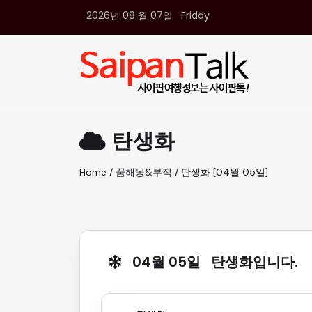
2026년 08 월 07일 Friday
여행정보
생활정보
추천여행지
부동산
액티비티
운세
탄생화
오늘날씨
로또
Home / 꿈해몽&부적 / 탄생화 [04월 05일]
갤러리 & 동영상
04월 05일 탄생화입니다.