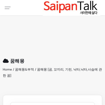
여행정보
생활정보
추천여행지
부동산
액티비티
운세
오늘날씨
로또
꿈해몽
갤러리 & 동영상
Home / 꿈해몽&부적 / 꿈해몽 [곰, 꼬끼리, 기린, 낙타,낙타,사슴에 관
한 꿈]