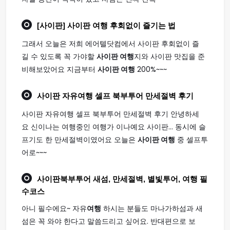
[사이판]
사이판 여행
후회없이 즐기는 법
그래서 오늘은 저희 에어텔닷컴에서 사이판 후회없이 즐
길 수 있도록 꼭 가야할
사이판 여행
지와 사이판 맛집을 준
비해보았어요 지금부터
사이판 여행
200%~~~
사이판
자유
여행
셀프 북부투어 만세절벽 후기
사이판 자유여행 셀프 북부투어 만세절벽 후기 안녕하세
요 신이나는 여행중인 여행가 이나예요 사이판... 동시에 슬
프기도 한 만세절벽이였어요 오늘은
사이판 여행
중 셀프투
어로~~~
사이판
북부투어 새섬, 만세절벽, 별빛투어,
여행
필
수코스
아니 필수에요~ 자유
여행
하시는 분들도 마나가하섬과 새
섬은 꼭 와야 한다고 말씀드리고 싶어요. 반대편으로 보