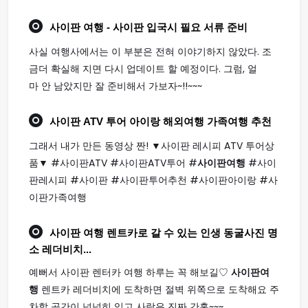
사이판 여행
- 사이판 입국시 필요 서류 준비
사실 여행사에서는 이 부분은 전혀 이야기하지 않았다. 조
금더 확실해 지면 다시 업데이트 할 예정이다. 그럼, 얼
마 안 남았지만 잘 준비해서 가보자~!!~~~
사이판
ATV 투어 아이랑 해외
여행
가족
여행
추천
그래서 내가 만든 동영상 짠! ▼사이판 레시피 ATV 투어상
품▼ #사이판ATV #사이판ATV투어 #
사이판여행
#사이
판레시피 #사이판 #사이판투어추천 #사이판아이랑 #사
이판가족여행
사이판 여행
렌트카로 갈 수 있는 인생 동굴사진 명
소 레더비치...
예뻐서 사이판 렌터카 여행 하루는 꼭 해보길♡
사이판여
행
렌트카 레더비치에 도착하면 절벽 위쪽으로 도착해요 주
차할 공간이 넉넉히 있고 사람은 진짜 간혹~~~