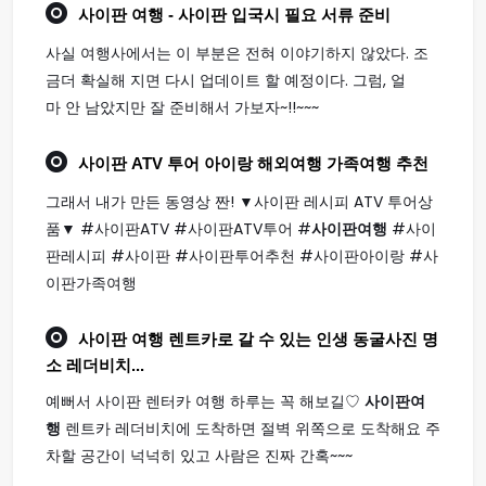
사이판 여행
- 사이판 입국시 필요 서류 준비
사실 여행사에서는 이 부분은 전혀 이야기하지 않았다. 조
금더 확실해 지면 다시 업데이트 할 예정이다. 그럼, 얼
마 안 남았지만 잘 준비해서 가보자~!!~~~
사이판
ATV 투어 아이랑 해외
여행
가족
여행
추천
그래서 내가 만든 동영상 짠! ▼사이판 레시피 ATV 투어상
품▼ #사이판ATV #사이판ATV투어 #
사이판여행
#사이
판레시피 #사이판 #사이판투어추천 #사이판아이랑 #사
이판가족여행
사이판 여행
렌트카로 갈 수 있는 인생 동굴사진 명
소 레더비치...
예뻐서 사이판 렌터카 여행 하루는 꼭 해보길♡
사이판여
행
렌트카 레더비치에 도착하면 절벽 위쪽으로 도착해요 주
차할 공간이 넉넉히 있고 사람은 진짜 간혹~~~