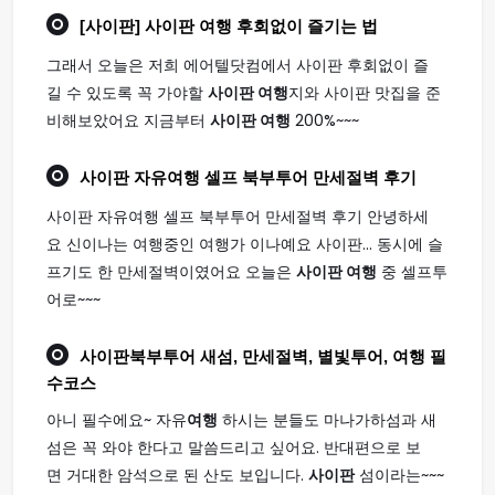
[사이판]
사이판 여행
후회없이 즐기는 법
그래서 오늘은 저희 에어텔닷컴에서 사이판 후회없이 즐
길 수 있도록 꼭 가야할
사이판 여행
지와 사이판 맛집을 준
비해보았어요 지금부터
사이판 여행
200%~~~
사이판
자유
여행
셀프 북부투어 만세절벽 후기
사이판 자유여행 셀프 북부투어 만세절벽 후기 안녕하세
요 신이나는 여행중인 여행가 이나예요 사이판... 동시에 슬
프기도 한 만세절벽이였어요 오늘은
사이판 여행
중 셀프투
어로~~~
사이판
북부투어 새섬, 만세절벽, 별빛투어,
여행
필
수코스
아니 필수에요~ 자유
여행
하시는 분들도 마나가하섬과 새
섬은 꼭 와야 한다고 말씀드리고 싶어요. 반대편으로 보
면 거대한 암석으로 된 산도 보입니다.
사이판
섬이라는~~~