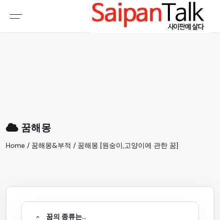
여행정보
생활정보
추천여행지
부동산
액티비티
운세
오늘날씨
로또
꿈해몽
갤러리 & 동영상
Home / 꿈해몽&부적 / 꿈해몽 [원숭이,고양이에 관한 꿈]
꿈의 종류는..