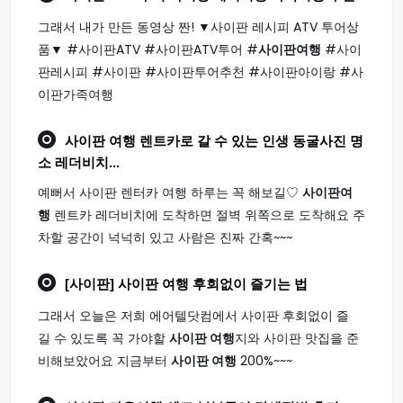
그래서 내가 만든 동영상 짠! ▼사이판 레시피 ATV 투어상
품▼ #사이판ATV #사이판ATV투어 #
사이판여행
#사이
판레시피 #사이판 #사이판투어추천 #사이판아이랑 #사
이판가족여행
사이판 여행
렌트카로 갈 수 있는 인생 동굴사진 명
소 레더비치...
예뻐서 사이판 렌터카 여행 하루는 꼭 해보길♡
사이판여
행
렌트카 레더비치에 도착하면 절벽 위쪽으로 도착해요 주
차할 공간이 넉넉히 있고 사람은 진짜 간혹~~~
[사이판]
사이판 여행
후회없이 즐기는 법
그래서 오늘은 저희 에어텔닷컴에서 사이판 후회없이 즐
길 수 있도록 꼭 가야할
사이판 여행
지와 사이판 맛집을 준
비해보았어요 지금부터
사이판 여행
200%~~~