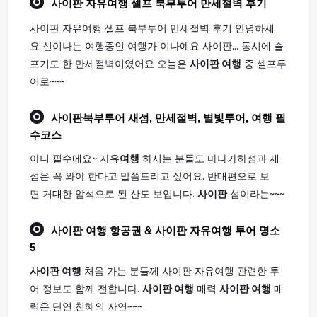
사이판
자유
여행
셀프 북부투어 만세절벽 후기
사이판 자유여행 셀프 북부투어 만세절벽 후기 안녕하세
요 신이나는 여행중인 여행가 이나예요 사이판... 동시에 슬
프기도 한 만세절벽이였어요 오늘은
사이판 여행
중 셀프투
어로~~~
사이판
북부투어 새섬, 만세절벽, 별빛투어,
여행
필
수코스
아니 필수에요~ 자유
여행
하시는 분들도 마나가하섬과 새
섬은 꼭 와야 한다고 말씀드리고 싶어요. 반대편으로 보
면 거대한 암석으로 된 산도 보입니다.
사이판
섬이라는~~~
사이판 여행
항공권 & 사이판 자유여행 투어 명소
5
사이판 여행
처음 가는 분들께 사이판 자유여행 관련한 투
어 정보도 함께 전합니다.
사이판 여행
매력
사이판 여행
매
력은 단연 천혜의 자연~~~