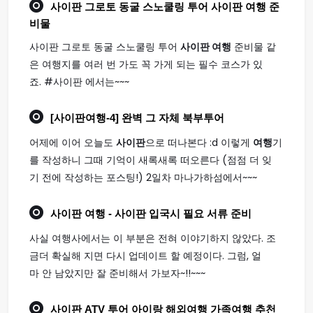
사이판 그로토 동굴 스노쿨링 투어
사이판 여행
준
비물
사이판 그로토 동굴 스노쿨링 투어
사이판 여행
준비물 같
은 여행지를 여러 번 가도 꼭 가게 되는 필수 코스가 있
죠. #사이판 에서는~~~
[
사이판여행
-4] 완벽 그 자체 북부투어
어제에 이어 오늘도
사이판
으로 떠나본다 :d 이렇게
여행
기
를 작성하니 그때 기억이 새록새록 떠오른다 (점점 더 잊
기 전에 작성하는 포스팅!) 2일차 마나가하섬에서~~~
사이판 여행
- 사이판 입국시 필요 서류 준비
사실 여행사에서는 이 부분은 전혀 이야기하지 않았다. 조
금더 확실해 지면 다시 업데이트 할 예정이다. 그럼, 얼
마 안 남았지만 잘 준비해서 가보자~!!~~~
사이판
ATV 투어 아이랑 해외
여행
가족
여행
추천