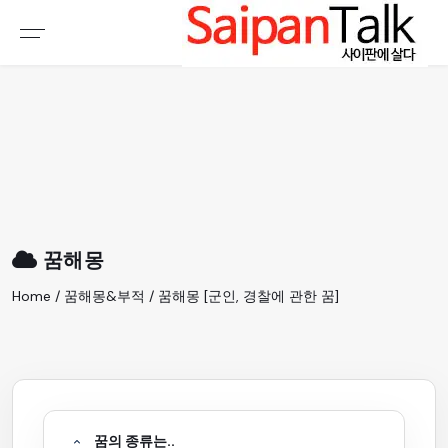
여행정보
생활정보
추천여행지
부동산
액티비티
운세
오늘날씨
로또
꿈해몽
갤러리 & 동영상
Home / 꿈해몽&부적 / 꿈해몽 [군인, 경찰에 관한 꿈]
꿈의 종류는..