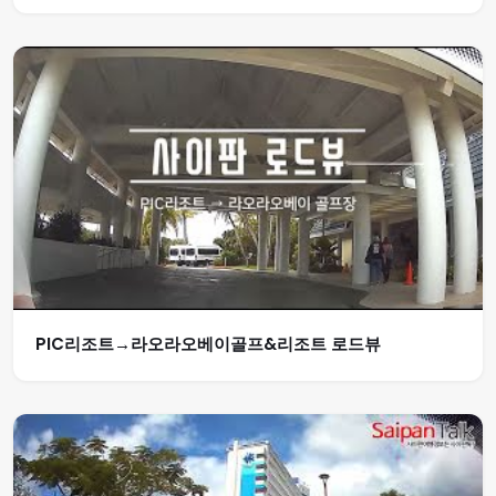
PIC리조트→라오라오베이골프&리조트 로드뷰