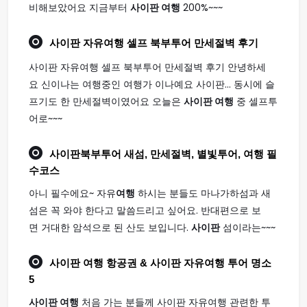
비해보았어요 지금부터
사이판 여행
200%~~~
사이판
자유
여행
셀프 북부투어 만세절벽 후기
사이판 자유여행 셀프 북부투어 만세절벽 후기 안녕하세
요 신이나는 여행중인 여행가 이나예요 사이판... 동시에 슬
프기도 한 만세절벽이였어요 오늘은
사이판 여행
중 셀프투
어로~~~
사이판
북부투어 새섬, 만세절벽, 별빛투어,
여행
필
수코스
아니 필수에요~ 자유
여행
하시는 분들도 마나가하섬과 새
섬은 꼭 와야 한다고 말씀드리고 싶어요. 반대편으로 보
면 거대한 암석으로 된 산도 보입니다.
사이판
섬이라는~~~
사이판 여행
항공권 & 사이판 자유여행 투어 명소
5
사이판 여행
처음 가는 분들께 사이판 자유여행 관련한 투