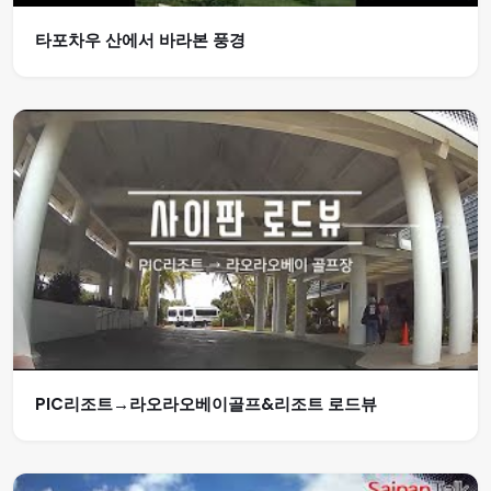
타포차우 산에서 바라본 풍경
PIC리조트→라오라오베이골프&리조트 로드뷰