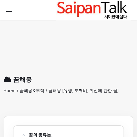
여행정보
생활정보
추천여행지
부동산
액티비티
운세
오늘날씨
로또
꿈해몽
갤러리 & 동영상
Home / 꿈해몽&부적 / 꿈해몽 [유령, 도깨비, 귀신에 관한 꿈]
꿈의 종류는..