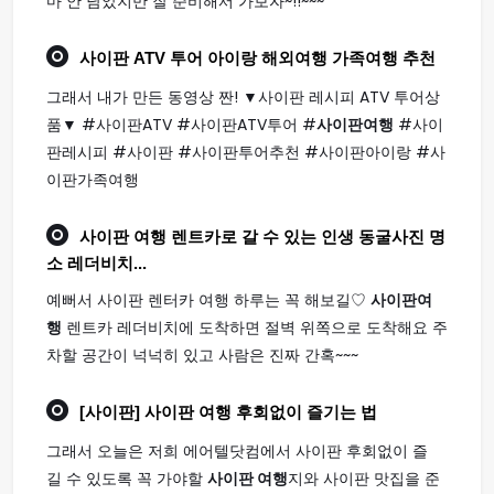
마 안 남았지만 잘 준비해서 가보자~!!~~~
사이판
ATV 투어 아이랑 해외
여행
가족
여행
추천
그래서 내가 만든 동영상 짠! ▼사이판 레시피 ATV 투어상
품▼ #사이판ATV #사이판ATV투어 #
사이판여행
#사이
판레시피 #사이판 #사이판투어추천 #사이판아이랑 #사
이판가족여행
사이판 여행
렌트카로 갈 수 있는 인생 동굴사진 명
소 레더비치...
예뻐서 사이판 렌터카 여행 하루는 꼭 해보길♡
사이판여
행
렌트카 레더비치에 도착하면 절벽 위쪽으로 도착해요 주
차할 공간이 넉넉히 있고 사람은 진짜 간혹~~~
[사이판]
사이판 여행
후회없이 즐기는 법
그래서 오늘은 저희 에어텔닷컴에서 사이판 후회없이 즐
길 수 있도록 꼭 가야할
사이판 여행
지와 사이판 맛집을 준