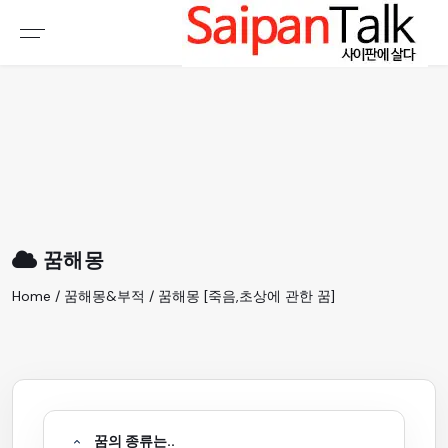
여행정보
생활정보
추천여행지
부동산
액티비티
운세
오늘날씨
로또
꿈해몽
갤러리 & 동영상
Home / 꿈해몽&부적 / 꿈해몽 [죽음,초상에 관한 꿈]
꿈의 종류는..