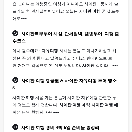
요 신이나는 여행중인 여행가 이나예요 사이판... 동시에 슬
프기도 한 만세절벽이였어요 오늘은
사이판 여행
중 셀프투
어로~~~
사이판
북부투어 새섬, 만세절벽, 별빛투어,
여행
필
수코스
아니 필수에요~ 자유
여행
하시는 분들도 마나가하섬과 새
섬은 꼭 와야 한다고 말씀드리고 싶어요. 반대편으로 보
면 거대한 암석으로 된 산도 보입니다.
사이판
섬이라는~~~
사이판 여행
항공권 & 사이판 자유여행 투어 명소
5
사이판 여행
처음 가는 분들께 사이판 자유여행 관련한 투
어 정보도 함께 전합니다.
사이판 여행
매력
사이판 여행
매
력은 단연 천혜의 자연~~~
사이판 여행
경비 4박 5일 준비물 총정리