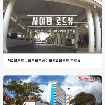
PIC리조트→라오라오베이골프&리조트 로드뷰