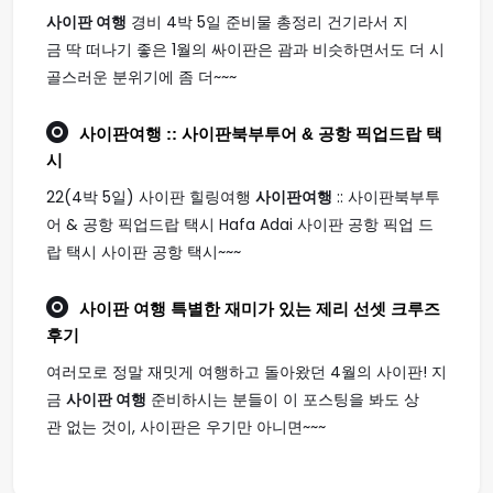
사이판 여행
경비 4박 5일 준비물 총정리 건기라서 지
금 딱 떠나기 좋은 1월의 싸이판은 괌과 비슷하면서도 더 시
골스러운 분위기에 좀 더~~~
사이판여행
:: 사이판북부투어 & 공항 픽업드랍 택
시
22(4박 5일) 사이판 힐링여행
사이판여행
:: 사이판북부투
어 & 공항 픽업드랍 택시 Hafa Adai 사이판 공항 픽업 드
랍 택시 사이판 공항 택시~~~
사이판 여행
특별한 재미가 있는 제리 선셋 크루즈
후기
여러모로 정말 재밋게 여행하고 돌아왔던 4월의 사이판! 지
금
사이판 여행
준비하시는 분들이 이 포스팅을 봐도 상
관 없는 것이, 사이판은 우기만 아니면~~~