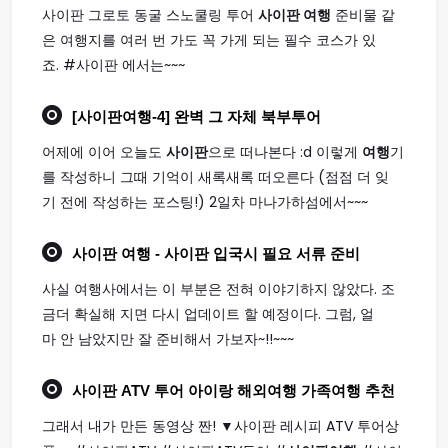
사이판 그로토 동굴 스노쿨링 투어
사이판 여행
준비물 같
은 여행지를 여러 번 가도 꼭 가게 되는 필수 코스가 있
죠. #사이판 에서는~~~
[
사이판여행
-4] 완벽 그 자체 북부투어
어제에 이어 오늘도
사이판
으로 떠나본다 :d 이렇게
여행
기
를 작성하니 그때 기억이 새록새록 떠오른다 (점점 더 잊
기 전에 작성하는 포스팅!) 2일차 마나가하섬에서~~~
사이판 여행
- 사이판 입국시 필요 서류 준비
사실 여행사에서는 이 부분은 전혀 이야기하지 않았다. 조
금더 확실해 지면 다시 업데이트 할 예정이다. 그럼, 얼
마 안 남았지만 잘 준비해서 가보자~!!~~~
사이판
ATV 투어 아이랑 해외
여행
가족
여행
추천
그래서 내가 만든 동영상 짠! ▼사이판 레시피 ATV 투어상