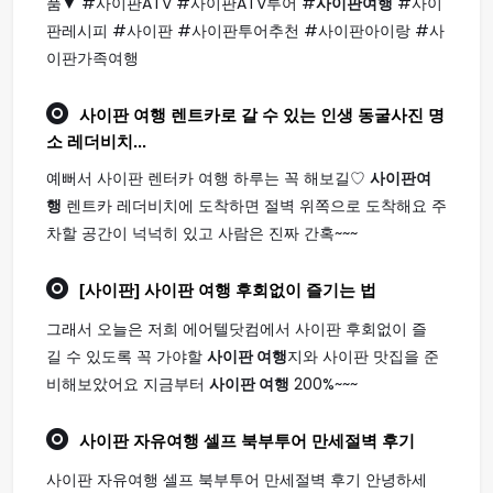
품▼ #사이판ATV #사이판ATV투어 #
사이판여행
#사이
판레시피 #사이판 #사이판투어추천 #사이판아이랑 #사
이판가족여행
사이판 여행
렌트카로 갈 수 있는 인생 동굴사진 명
소 레더비치...
예뻐서 사이판 렌터카 여행 하루는 꼭 해보길♡
사이판여
행
렌트카 레더비치에 도착하면 절벽 위쪽으로 도착해요 주
차할 공간이 넉넉히 있고 사람은 진짜 간혹~~~
[사이판]
사이판 여행
후회없이 즐기는 법
그래서 오늘은 저희 에어텔닷컴에서 사이판 후회없이 즐
길 수 있도록 꼭 가야할
사이판 여행
지와 사이판 맛집을 준
비해보았어요 지금부터
사이판 여행
200%~~~
사이판
자유
여행
셀프 북부투어 만세절벽 후기
사이판 자유여행 셀프 북부투어 만세절벽 후기 안녕하세