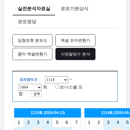
실전분석자료실
로또기본상식
로또명당
당첨번호 분포도
엑셀 숫자변환기
콤마 엑셀변환기
사방팔방수 분석
~
회
보너스볼 포
함
1115회 (2024-04-13)
1114회 (2024-04-
1
2
3
4
5
6
7
1
2
3
4
5