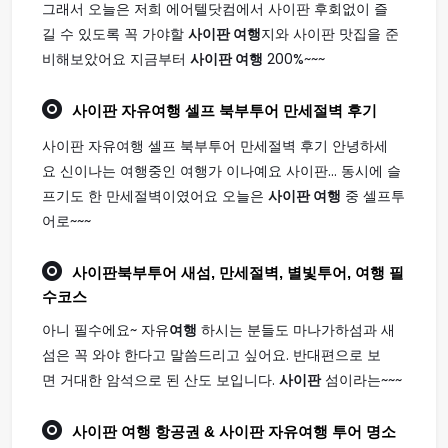
그래서 오늘은 저희 에어텔닷컴에서 사이판 후회없이 즐
길 수 있도록 꼭 가야할
사이판 여행
지와 사이판 맛집을 준
비해보았어요 지금부터
사이판 여행
200%~~~
사이판
자유
여행
셀프 북부투어 만세절벽 후기
사이판 자유여행 셀프 북부투어 만세절벽 후기 안녕하세
요 신이나는 여행중인 여행가 이나예요 사이판... 동시에 슬
프기도 한 만세절벽이였어요 오늘은
사이판 여행
중 셀프투
어로~~~
사이판
북부투어 새섬, 만세절벽, 별빛투어,
여행
필
수코스
아니 필수에요~ 자유
여행
하시는 분들도 마나가하섬과 새
섬은 꼭 와야 한다고 말씀드리고 싶어요. 반대편으로 보
면 거대한 암석으로 된 산도 보입니다.
사이판
섬이라는~~~
사이판 여행
항공권 & 사이판 자유여행 투어 명소