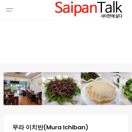
여행정보
생활정보
추천여행지
부동산
액티비티
운세
오늘날씨
로또
갤러리 & 동영상
1
2
3
4
5
6
7
8
무라 이치반(Mura Ichiban)