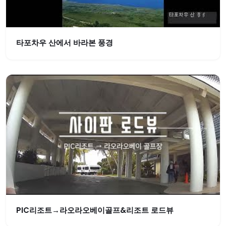
타포차우 산에서 바라본 풍경
PIC리조트→라오라오베이골프&리조트 로드뷰