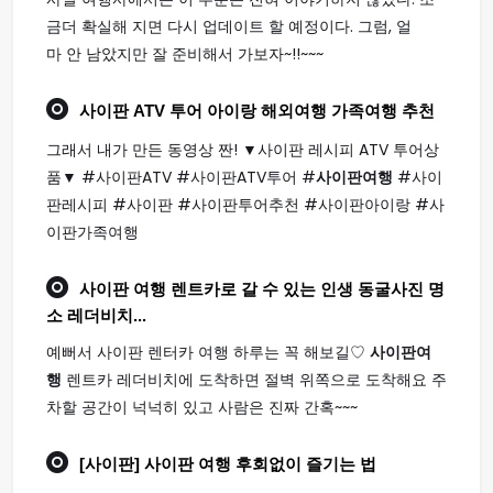
금더 확실해 지면 다시 업데이트 할 예정이다. 그럼, 얼
마 안 남았지만 잘 준비해서 가보자~!!~~~
사이판
ATV 투어 아이랑 해외
여행
가족
여행
추천
그래서 내가 만든 동영상 짠! ▼사이판 레시피 ATV 투어상
품▼ #사이판ATV #사이판ATV투어 #
사이판여행
#사이
판레시피 #사이판 #사이판투어추천 #사이판아이랑 #사
이판가족여행
사이판 여행
렌트카로 갈 수 있는 인생 동굴사진 명
소 레더비치...
예뻐서 사이판 렌터카 여행 하루는 꼭 해보길♡
사이판여
행
렌트카 레더비치에 도착하면 절벽 위쪽으로 도착해요 주
차할 공간이 넉넉히 있고 사람은 진짜 간혹~~~
[사이판]
사이판 여행
후회없이 즐기는 법