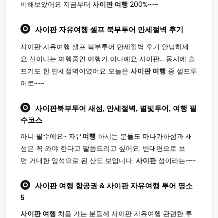
비해보았어요 지금부터
사이판 여행
200%~~~
사이판
자유
여행
셀프 북부투어 만세절벽 후기
사이판 자유여행 셀프 북부투어 만세절벽 후기 안녕하세
요 신이나는 여행중인 여행가 이나예요 사이판... 동시에 슬
프기도 한 만세절벽이였어요 오늘은
사이판 여행
중 셀프투
어로~~~
사이판
북부투어 새섬, 만세절벽, 별빛투어,
여행
필
수코스
아니 필수에요~ 자유
여행
하시는 분들도 마나가하섬과 새
섬은 꼭 와야 한다고 말씀드리고 싶어요. 반대편으로 보
면 거대한 암석으로 된 산도 보입니다.
사이판
섬이라는~~~
사이판 여행
항공권 & 사이판 자유여행 투어 명소
5
사이판 여행
처음 가는 분들께 사이판 자유여행 관련한 투