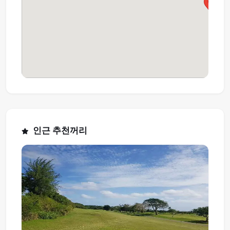
인근 추천꺼리