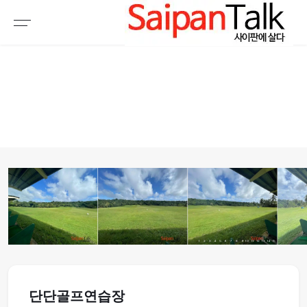
여행정보
생활정보
추천여행지
부동산
액티비티
운세
오늘날씨
로또
갤러리 & 동영상
1
2
3
4
5
6
7
8
9
10
11
12
13
14
15
단단골프연습장