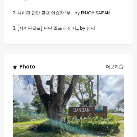
2.
사이판 단단 골프 연습장 1부... by ENJOY SAIPAN
3.
[사이판골프] 단단 골프 레인지... by 안찌
Photo
더보기