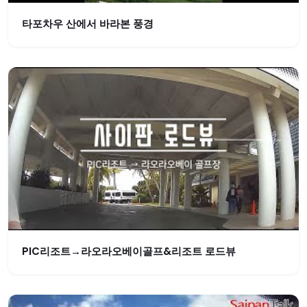
타포차우 산에서 바라본 풍경
PIC리조트→라오라오베이골프&리조트 로드뷰