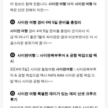
어 정보도 함께 전합니다.
사이판 여행
매력
사이판 여행
매
력은 단연 천혜의 자연~~~
사이판 여행
경비 4박 5일 준비물 총정리
사이판 여행
경비 4박 5일 준비물 총정리 건기라서 지
금 딱 떠나기 좋은 1월의 싸이판은 괌과 비슷하면서도 더 시
골스러운 분위기에 좀 더~~~
사이판여행
:: 사이판북부투어 & 공항 픽업드랍 택
시
22(4박 5일) 사이판 힐링여행
사이판여행
:: 사이판북부투
어 & 공항 픽업드랍 택시 Hafa Adai 사이판 공항 픽업 드
랍 택시 사이판 공항 택시~~~
사이판 여행
특별한 재미가 있는 제리 선셋 크루즈
후기
여러모로 정말 재밋게 여행하고 돌아왔던 4월의 사이판! 지