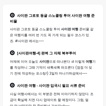
사이판 그로토 동굴 스노쿨링 투어
사이판 여행
준
비물
사이판 그로토 동굴 스노쿨링 투어
사이판 여행
준비물 같
은 여행지를 여러 번 가도 꼭 가게 되는 필수 코스가 있
죠. #사이판 에서는~~~
[
사이판여행
-4] 완벽 그 자체 북부투어
어제에 이어 오늘도
사이판
으로 떠나본다 :d 이렇게
여행
기
를 작성하니 그때 기억이 새록새록 떠오른다 (점점 더 잊
기 전에 작성하는 포스팅!) 2일차 마나가하섬에서~~~
사이판 여행
- 사이판 입국시 필요 서류 준비
사실 여행사에서는 이 부분은 전혀 이야기하지 않았다. 조
금더 확실해 지면 다시 업데이트 할 예정이다. 그럼, 얼
마 안 남았지만 잘 준비해서 가보자~!!~~~