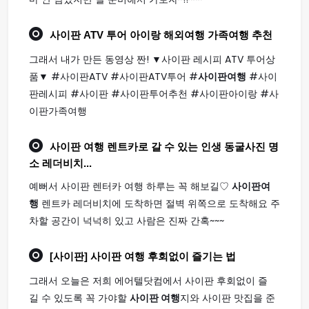
사이판
ATV 투어 아이랑 해외
여행
가족
여행
추천
그래서 내가 만든 동영상 짠! ▼사이판 레시피 ATV 투어상
품▼ #사이판ATV #사이판ATV투어 #
사이판여행
#사이
판레시피 #사이판 #사이판투어추천 #사이판아이랑 #사
이판가족여행
사이판 여행
렌트카로 갈 수 있는 인생 동굴사진 명
소 레더비치...
예뻐서 사이판 렌터카 여행 하루는 꼭 해보길♡
사이판여
행
렌트카 레더비치에 도착하면 절벽 위쪽으로 도착해요 주
차할 공간이 넉넉히 있고 사람은 진짜 간혹~~~
[사이판]
사이판 여행
후회없이 즐기는 법
그래서 오늘은 저희 에어텔닷컴에서 사이판 후회없이 즐
길 수 있도록 꼭 가야할
사이판 여행
지와 사이판 맛집을 준