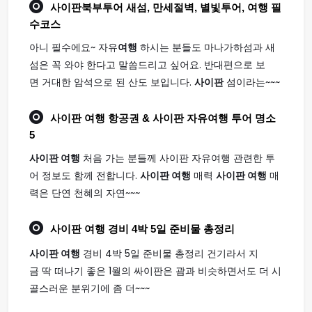
사이판
북부투어 새섬, 만세절벽, 별빛투어,
여행
필
수코스
아니 필수에요~ 자유
여행
하시는 분들도 마나가하섬과 새
섬은 꼭 와야 한다고 말씀드리고 싶어요. 반대편으로 보
면 거대한 암석으로 된 산도 보입니다.
사이판
섬이라는~~~
사이판 여행
항공권 & 사이판 자유여행 투어 명소
5
사이판 여행
처음 가는 분들께 사이판 자유여행 관련한 투
어 정보도 함께 전합니다.
사이판 여행
매력
사이판 여행
매
력은 단연 천혜의 자연~~~
사이판 여행
경비 4박 5일 준비물 총정리
사이판 여행
경비 4박 5일 준비물 총정리 건기라서 지
금 딱 떠나기 좋은 1월의 싸이판은 괌과 비슷하면서도 더 시
골스러운 분위기에 좀 더~~~