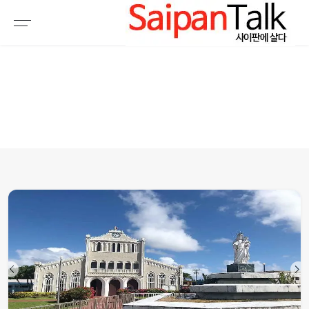
여행정보
생활정보
추천여행지
부동산
액티비티
운세
오늘날씨
로또
갤러리 & 동영상