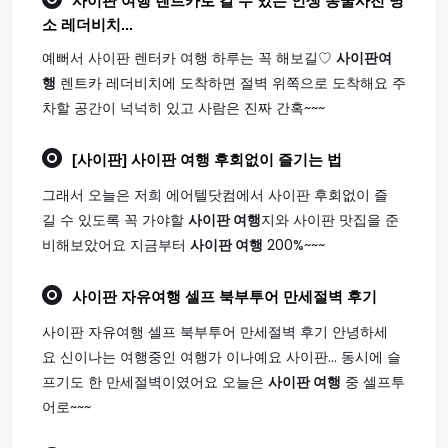
사이판 여행
렌트카로 갈 수 있는 인생 동굴사진 명
소 레더비치...
예뻐서 사이판 렌터카 여행 하루는 꼭 해보길♡
사이판여
행
렌트카 레더비치에 도착하면 절벽 위쪽으로 도착해요 주
차할 공간이 넉넉히 있고 사람은 진짜 간혹~~~
[사이판]
사이판 여행
후회없이 즐기는 법
그래서 오늘은 저희 에어텔닷컴에서 사이판 후회없이 즐
길 수 있도록 꼭 가야할
사이판 여행
지와 사이판 맛집을 준
비해보았어요 지금부터
사이판 여행
200%~~~
사이판
자유
여행
셀프 북부투어 만세절벽 후기
사이판 자유여행 셀프 북부투어 만세절벽 후기 안녕하세
요 신이나는 여행중인 여행가 이나예요 사이판... 동시에 슬
프기도 한 만세절벽이였어요 오늘은
사이판 여행
중 셀프투
어로~~~