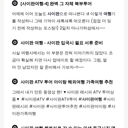
[
사이판여행
-4] 완벽 그 자체 북부투어
어제에 이어 오늘도
사이판
으로 떠나본다 :d 이렇게
여행
기
를 작성하니 그때 기억이 새록새록 떠오른다 (점점 더 잊
기 전에 작성하는 포스팅!) 2일차 마나가하섬에서~~~
사이판 여행
- 사이판 입국시 필요 서류 준비
사실 여행사에서는 이 부분은 전혀 이야기하지 않았다. 조
금더 확실해 지면 다시 업데이트 할 예정이다. 그럼, 얼
마 안 남았지만 잘 준비해서 가보자~!!~~~
사이판
ATV 투어 아이랑 해외
여행
가족
여행
추천
그래서 내가 만든 동영상 짠! ▼사이판 레시피 ATV 투어상
품▼ #사이판ATV #사이판ATV투어 #
사이판여행
#사이
판레시피 #사이판 #사이판투어추천 #사이판아이랑 #사
이판가족여행