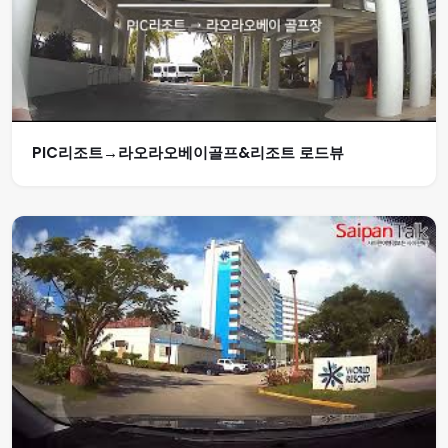
PIC리조트→라오라오베이골프&리조트 로드뷰