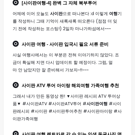
[
사이판여행
-4] 완벽 그 자체 북부투어
어제에 이어 오늘도
사이판
으로 떠나본다 :d 이렇게
여행
기
를 작성하니 그때 기억이 새록새록 떠오른다 (점점 더 잊
기 전에 작성하는 포스팅!) 2일차 마나가하섬에서~~~
사이판 여행
- 사이판 입국시 필요 서류 준비
사실 여행사에서는 이 부분은 전혀 이야기하지 않았다. 조
금더 확실해 지면 다시 업데이트 할 예정이다. 그럼, 얼
마 안 남았지만 잘 준비해서 가보자~!!~~~
사이판
ATV 투어 아이랑 해외
여행
가족
여행
추천
그래서 내가 만든 동영상 짠! ▼사이판 레시피 ATV 투어상
품▼ #사이판ATV #사이판ATV투어 #
사이판여행
#사이
판레시피 #사이판 #사이판투어추천 #사이판아이랑 #사
이판가족여행
사이판 여행
렌트카로 갈 수 있는 인생 동굴사진 명