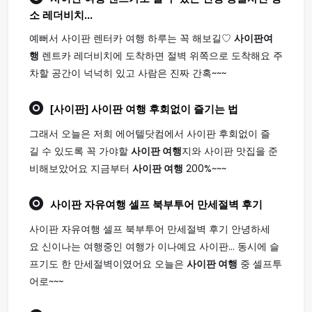
소 레더비치...
예뻐서 사이판 렌터카 여행 하루는 꼭 해보길♡
사이판여
행
렌트카 레더비치에 도착하면 절벽 위쪽으로 도착해요 주
차할 공간이 넉넉히 있고 사람은 진짜 간혹~~~
[사이판]
사이판 여행
후회없이 즐기는 법
그래서 오늘은 저희 에어텔닷컴에서 사이판 후회없이 즐
길 수 있도록 꼭 가야할
사이판 여행
지와 사이판 맛집을 준
비해보았어요 지금부터
사이판 여행
200%~~~
사이판
자유
여행
셀프 북부투어 만세절벽 후기
사이판 자유여행 셀프 북부투어 만세절벽 후기 안녕하세
요 신이나는 여행중인 여행가 이나예요 사이판... 동시에 슬
프기도 한 만세절벽이였어요 오늘은
사이판 여행
중 셀프투
어로~~~