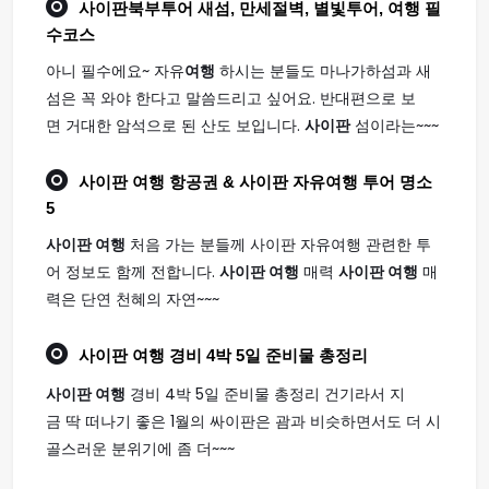
사이판
북부투어 새섬, 만세절벽, 별빛투어,
여행
필
수코스
아니 필수에요~ 자유
여행
하시는 분들도 마나가하섬과 새
섬은 꼭 와야 한다고 말씀드리고 싶어요. 반대편으로 보
면 거대한 암석으로 된 산도 보입니다.
사이판
섬이라는~~~
사이판 여행
항공권 & 사이판 자유여행 투어 명소
5
사이판 여행
처음 가는 분들께 사이판 자유여행 관련한 투
어 정보도 함께 전합니다.
사이판 여행
매력
사이판 여행
매
력은 단연 천혜의 자연~~~
사이판 여행
경비 4박 5일 준비물 총정리
사이판 여행
경비 4박 5일 준비물 총정리 건기라서 지
금 딱 떠나기 좋은 1월의 싸이판은 괌과 비슷하면서도 더 시
골스러운 분위기에 좀 더~~~