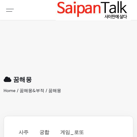
여행정보
생활정보
추천여행지
부동산
액티비티
운세
오늘날씨
로또
꿈해몽
갤러리 & 동영상
Home / 꿈해몽&부적 / 꿈해몽
사주
궁합
게임_로또