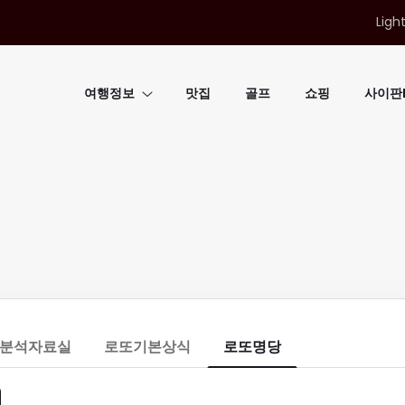
Ligh
여행정보
맛집
골프
쇼핑
사이판B
분석자료실
로또기본상식
로또명당