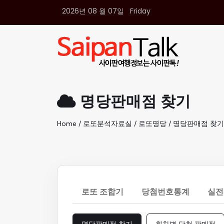
2026년 08 월 07일 Friday
여행정보
생활정보
추천여행지
부동산
액티비티
운세
명당판매점 찾기
오늘날씨
로또
Home / 로또분석자료실 / 로또명당 / 명당판매점 찾기
갤러리 & 동영상
로또 조합기
당첨번호통계
실전