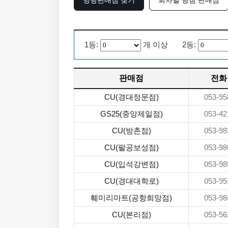
명당판매점 찾기
회차별 당첨 판매점
1등:
개 이상 2등:
판매점
전화
CU(경대정문점)
053-95
GS25(중앙제일점)
053-42
CU(방촌점)
053-98
CU(팔공보성점)
053-98
CU(입석강변점)
053-98
CU(경대대학로)
053-95
훼미리마트(공항희망점)
053-98
CU(본리점)
053-56