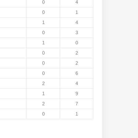
0
4
0
1
1
4
0
3
1
0
0
2
0
2
0
6
2
4
1
9
2
7
0
1