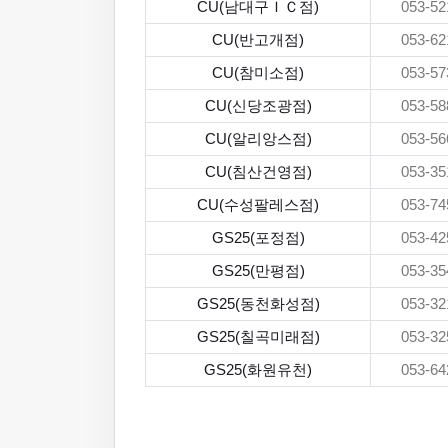
CU(남대구ＩＣ점)
053-52
CU(반고개점)
053-62
CU(참미소점)
053-57
CU(신당조광점)
053-58
CU(알리앙스점)
053-56
CU(침산건영점)
053-35
CU(수성팔레스점)
053-74
GS25(포정점)
053-42
GS25(만평점)
053-35
GS25(동천화성점)
053-32
GS25(칠곡미래점)
053-32
GS25(화원유천)
053-64