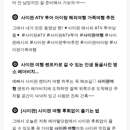
마 안 남았지만 잘 준비해서 가보자~!!~~~
사이판
ATV 투어 아이랑 해외
여행
가족
여행
추천
그래서 내가 만든 동영상 짠! ▼사이판 레시피 ATV 투어상
품▼ #사이판ATV #사이판ATV투어 #
사이판여행
#사이
판레시피 #사이판 #사이판투어추천 #사이판아이랑 #사
이판가족여행
사이판 여행
렌트카로 갈 수 있는 인생 동굴사진 명
소 레더비치...
예뻐서 사이판 렌터카 여행 하루는 꼭 해보길♡
사이판여
행
렌트카 레더비치에 도착하면 절벽 위쪽으로 도착해요 주
차할 공간이 넉넉히 있고 사람은 진짜 간혹~~~
[사이판]
사이판 여행
후회없이 즐기는 법
그래서 오늘은 저희 에어텔닷컴에서 사이판 후회없이 즐
길 수 있도록 꼭 가야할
사이판 여행
지와 사이판 맛집을 준