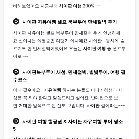
비해보았어요 지금부터
사이판 여행
200%~~~
사이판
자유
여행
셀프 북부투어 만세절벽 후기
사이판 자유여행 셀프 북부투어 만세절벽 후기 안녕하세
요 신이나는 여행중인 여행가 이나예요 사이판... 동시에 슬
프기도 한 만세절벽이였어요 오늘은
사이판 여행
중 셀프투
어로~~~
사이판
북부투어 새섬, 만세절벽, 별빛투어,
여행
필
수코스
아니 필수에요~ 자유
여행
하시는 분들도 마나가하섬과 새
섬은 꼭 와야 한다고 말씀드리고 싶어요. 반대편으로 보
면 거대한 암석으로 된 산도 보입니다.
사이판
섬이라는~~~
사이판 여행
항공권 & 사이판 자유여행 투어 명소
5