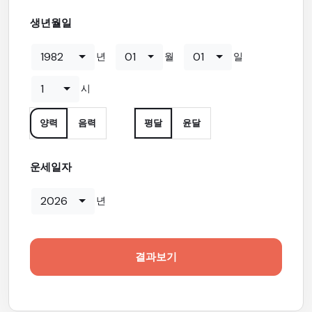
생년월일
1982
01
01
년
월
일
1
시
양력
음력
평달
윤달
운세일자
2026
년
결과보기