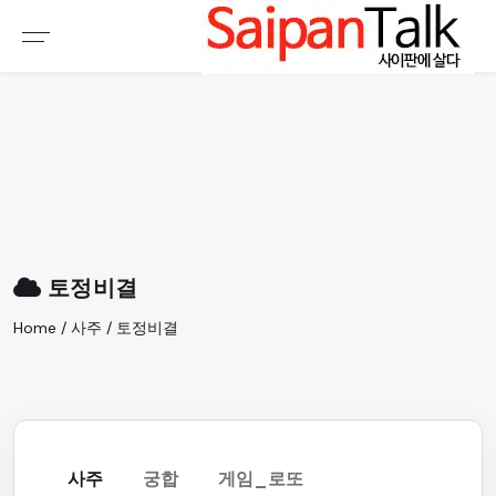
여행정보
생활정보
추천여행지
부동산
액티비티
운세
오늘날씨
로또
토정비결
갤러리 & 동영상
Home / 사주 / 토정비결
사주
궁합
게임_로또