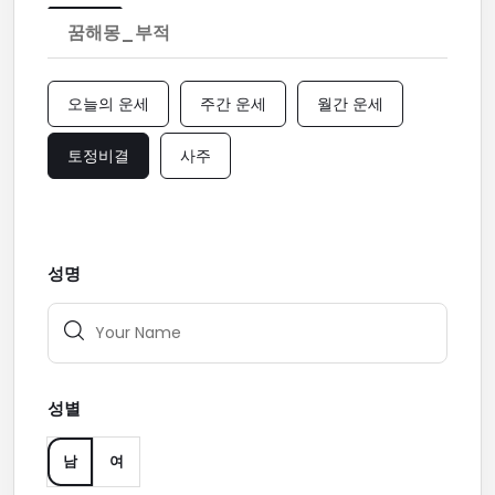
꿈해몽_부적
오늘의 운세
주간 운세
월간 운세
토정비결
사주
성명
성별
남
여