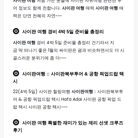
사이판 여행
처음 가는 분들께 사이판 자유여행 관련한 투
어 정보도 함께 전합니다.
사이판 여행
매력
사이판 여행
매
력은 단연 천혜의 자연~~~
사이판 여행
경비 4박 5일 준비물 총정리
사이판 여행
경비 4박 5일 준비물 총정리 건기라서 지
금 딱 떠나기 좋은 1월의 싸이판은 괌과 비슷하면서도 더 시
골스러운 분위기에 좀 더~~~
사이판여행
:: 사이판북부투어 & 공항 픽업드랍 택
시
22(4박 5일) 사이판 힐링여행
사이판여행
:: 사이판북부투
어 & 공항 픽업드랍 택시 Hafa Adai 사이판 공항 픽업 드
랍 택시 사이판 공항 택시~~~
사이판 여행
특별한 재미가 있는 제리 선셋 크루즈
후기