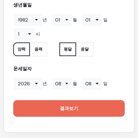
생년월일
1982
01
01
년
월
일
1
시
양력
음력
평달
윤달
운세일자
2026
08
08
년
월
일
결과보기