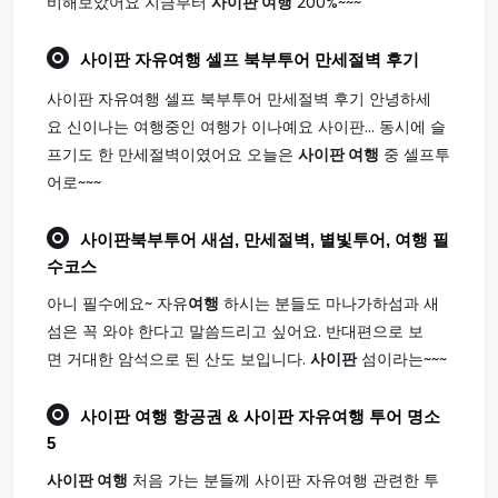
비해보았어요 지금부터
사이판 여행
200%~~~
사이판
자유
여행
셀프 북부투어 만세절벽 후기
사이판 자유여행 셀프 북부투어 만세절벽 후기 안녕하세
요 신이나는 여행중인 여행가 이나예요 사이판... 동시에 슬
프기도 한 만세절벽이였어요 오늘은
사이판 여행
중 셀프투
어로~~~
사이판
북부투어 새섬, 만세절벽, 별빛투어,
여행
필
수코스
아니 필수에요~ 자유
여행
하시는 분들도 마나가하섬과 새
섬은 꼭 와야 한다고 말씀드리고 싶어요. 반대편으로 보
면 거대한 암석으로 된 산도 보입니다.
사이판
섬이라는~~~
사이판 여행
항공권 & 사이판 자유여행 투어 명소
5
사이판 여행
처음 가는 분들께 사이판 자유여행 관련한 투