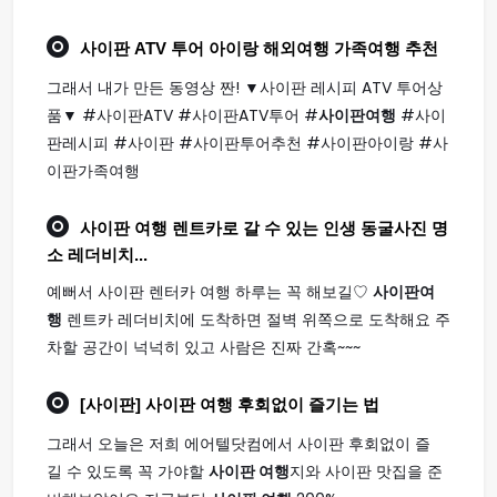
사이판
ATV 투어 아이랑 해외
여행
가족
여행
추천
그래서 내가 만든 동영상 짠! ▼사이판 레시피 ATV 투어상
품▼ #사이판ATV #사이판ATV투어 #
사이판여행
#사이
판레시피 #사이판 #사이판투어추천 #사이판아이랑 #사
이판가족여행
사이판 여행
렌트카로 갈 수 있는 인생 동굴사진 명
소 레더비치...
예뻐서 사이판 렌터카 여행 하루는 꼭 해보길♡
사이판여
행
렌트카 레더비치에 도착하면 절벽 위쪽으로 도착해요 주
차할 공간이 넉넉히 있고 사람은 진짜 간혹~~~
[사이판]
사이판 여행
후회없이 즐기는 법
그래서 오늘은 저희 에어텔닷컴에서 사이판 후회없이 즐
길 수 있도록 꼭 가야할
사이판 여행
지와 사이판 맛집을 준