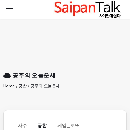
여행정보
생활정보
추천여행지
부동산
액티비티
운세
오늘날씨
로또
공주의 오늘운세
갤러리 & 동영상
Home / 궁합 / 공주의 오늘운세
사주
궁합
게임_로또