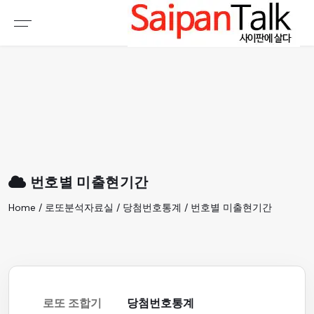
여행정보
생활정보
추천여행지
부동산
액티비티
운세
오늘날씨
로또
번호별 미출현기간
갤러리 & 동영상
Home / 로또분석자료실 / 당첨번호통계 / 번호별 미출현기간
로또 조합기
당첨번호통계