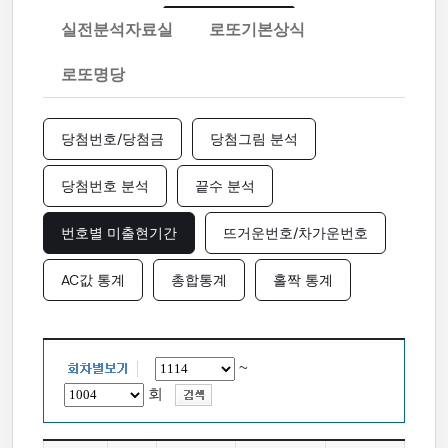
실전분석자료실
로또기본상식
로또명당
당첨번호/당첨금
당첨그림 분석
당첨번호 분석
끝수 분석
번호별 미출현기간
뜨거운번호/차가운번호
AC값 통계
총합통계
홀짝 통계
~
회